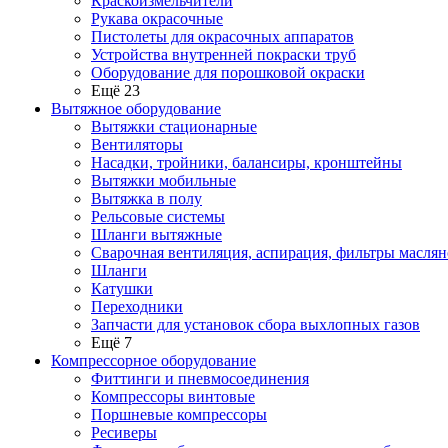
Краскоизмельчители
Рукава окрасочные
Пистолеты для окрасочных аппаратов
Устройства внутренней покраски труб
Оборудование для порошковой окраски
Ещё 23
Вытяжное оборудование
Вытяжки стационарные
Вентиляторы
Насадки, тройники, балансиры, кронштейны
Вытяжки мобильные
Вытяжка в полу
Рельсовые системы
Шланги вытяжные
Сварочная вентиляция, аспирация, фильтры маслян
Шланги
Катушки
Переходники
Запчасти для установок сбора выхлопных газов
Ещё 7
Компрессорное оборудование
Фиттинги и пневмосоединения
Компрессоры винтовые
Поршневые компрессоры
Ресиверы