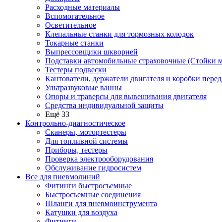
Расходные материалы
Вспомогательное
Осветительное
Клепальные станки для тормозных колодок
Токарные станки
Выпрессовщики шкворней
Подставки автомобильные страховочные (Стойки м
Тестеры подвески
Кантователи, держатели двигателя и коробки перед
Ультразвуковые ванны
Опоры и траверсы для вывешивания двигателя
Средства индивидуальной защиты
Ещё 33
Контрольно-диагностическое
Сканеры, мотортестеры
Для топливной системы
Приборы, тестеры
Проверка электрооборудования
Обслуживание гидросистем
Все для пневмолиний
Фитинги быстросъемные
Быстросъемные соединения
Шланги для пневмоинструмента
Катушки для воздуха
Фитинги