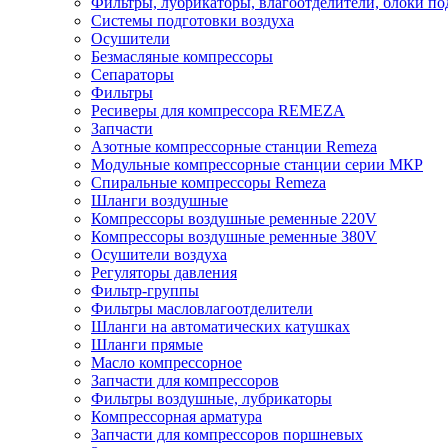
Фильтры, лубрикаторы, влагоотделители, блоки по
Системы подготовки воздуха
Осушители
Безмасляные компрессоры
Сепараторы
Фильтры
Ресиверы для компрессора REMEZA
Запчасти
Азотные компрессорные станции Remeza
Модульные компрессорные станции серии МКР
Спиральные компрессоры Remeza
Шланги воздушные
Компрессоры воздушные ременные 220V
Компрессоры воздушные ременные 380V
Осушители воздуха
Регуляторы давления
Фильтр-группы
Фильтры масловлагоотделители
Шланги на автоматических катушках
Шланги прямые
Масло компрессорное
Запчасти для компрессоров
Фильтры воздушные, лубрикаторы
Компрессорная арматура
Запчасти для компрессоров поршневых