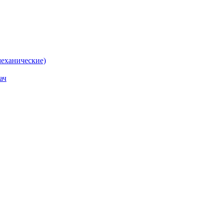
еханические)
ач