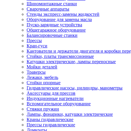
Шиномонтажные станки
Сварочные аппараты
Стенды экспресс-замены жидкостей
Оборудование для замены масла
Пуско-зарядные устройства
Общегаражное оборудование
Балансировочные станки
Прессы
Кран-гуси
Кантователи и держатели двигателя и коробки пере
Стойки, платы трансмиссионные
Катушки электрические, лампы переносные
Мойки деталей
Траверсы
Лежаки, мебель
Стойки опорные
Гидравлические насосы, цилиндры, манометры
Аксессуары для прессов
Индукционные нагреватели
Вспомогательное оборудование
Стяжки пружин
Лампы, фонарики, катушки электрические
Краны гидравлические
Прессы гидравлические
Домкраты