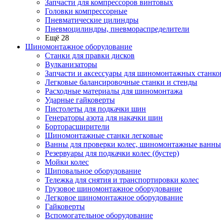
Запчасти для компрессоров винтовых
Головки компрессорные
Пневматические цилиндры
Пневмоцилиндры, пневмораспределители
Ещё 28
Шиномонтажное оборудование
Станки для правки дисков
Вулканизаторы
Запчасти и аксессуары для шиномонтажных станко
Легковые балансировочные станки и стенды
Расходные материалы для шиномонтажа
Ударные гайковерты
Пистолеты для подкачки шин
Генераторы азота для накачки шин
Борторасширители
Шиномонтажные станки легковые
Ванны для проверки колес, шиномонтажные ванны
Резервуары для подкачки колес (бустер)
Мойки колес
Шиповальное оборудование
Тележка для снятия и транспортировки колес
Грузовое шиномонтажное оборудование
Легковое шиномонтажное оборудование
Гайковерты
Вспомогательное оборудование