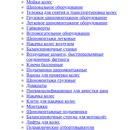
Мойки колес
Шиповальное оборудование
Тележка для снятия и транспортировки колес
Грузовое шиномонтажное оборудование
Легковое шиномонтажное оборудование
Гайковерты
Вспомогательное оборудование
Шиномонтажи легковые
Накачка колес воздухом
Балансировочные станки
Воздушные шланги, быстроразъемные
соединения, фитинги
Ключи баллонные
Подъемники шиномонтажные
Ванны для проверки колес
Шиномонтажи грузовые
Домкраты
Пневмошлифмашинки для зачистки шин
Накачка колес
Клети для накачки колес
Монтажки
Шиномонтажные подъемники
Балансировочные стенды для мотоколёс
Лифты для колес
Гидравлические отбортовыватели