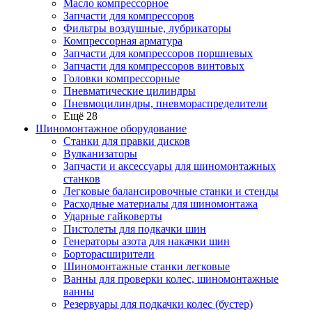
Масло компрессорное
Запчасти для компрессоров
Фильтры воздушные, лубрикаторы
Компрессорная арматура
Запчасти для компрессоров поршневых
Запчасти для компрессоров винтовых
Головки компрессорные
Пневматические цилиндры
Пневмоцилиндры, пневмораспределители
Ещё 28
Шиномонтажное оборудование
Станки для правки дисков
Вулканизаторы
Запчасти и аксессуары для шиномонтажных
станков
Легковые балансировочные станки и стенды
Расходные материалы для шиномонтажа
Ударные гайковерты
Пистолеты для подкачки шин
Генераторы азота для накачки шин
Борторасширители
Шиномонтажные станки легковые
Ванны для проверки колес, шиномонтажные
ванны
Резервуары для подкачки колес (бустер)