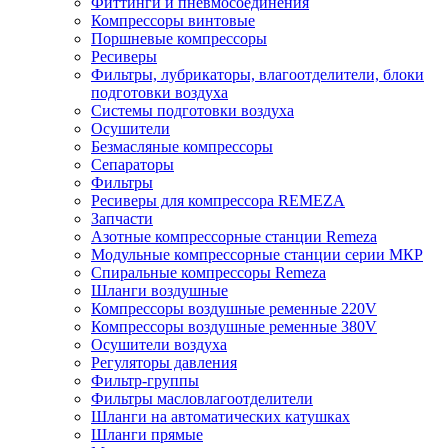
Фиттинги и пневмосоединения
Компрессоры винтовые
Поршневые компрессоры
Ресиверы
Фильтры, лубрикаторы, влагоотделители, блоки
подготовки воздуха
Системы подготовки воздуха
Осушители
Безмасляные компрессоры
Сепараторы
Фильтры
Ресиверы для компрессора REMEZA
Запчасти
Азотные компрессорные станции Remeza
Модульные компрессорные станции серии МКР
Спиральные компрессоры Remeza
Шланги воздушные
Компрессоры воздушные ременные 220V
Компрессоры воздушные ременные 380V
Осушители воздуха
Регуляторы давления
Фильтр-группы
Фильтры масловлагоотделители
Шланги на автоматических катушках
Шланги прямые