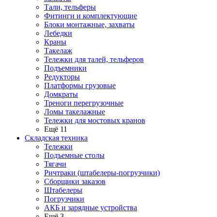
Тали, тельферы
Фитинги и комплектующие
Блоки монтажные, захваты
Лебедки
Краны
Такелаж
Тележки для талей, тельферов
Подъемники
Редукторы
Платформы грузовые
Домкраты
Треноги перегрузочные
Ломы такелажные
Тележки для мостовых кранов
Ещё 11
Складская техника
Тележки
Подъемные столы
Тягачи
Ричтраки (штабелеры-погрузчики)
Сборщики заказов
Штабелеры
Погрузчики
АКБ и зарядные устройства
Ещё 3