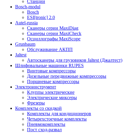
Станции
Bosch-modul
Bosch
ESI[tronic] 2.0
Autel-russia
Сканеры серии MaxiDiag
Сканеры серии MaxiCheck
Осциллографы MaxiScope
Grunbaum
Обслуживание АКПП
Jaltest
Автосканеры для грузовиков Jaltest (Джалтест)
Шлифовальные машинки RUPES
Винтовые компрессоры
Дизельные передвижные компрессоры
Поршневые компрессоры
Электроинструмент
Клуппы электрические
Электрические миксеры
Фрезеры
Комплекты со скидкой
Комплекты для кондиционеров
Четырехстоечные комплекты
Пневмокомплекты
Пост сход-развал