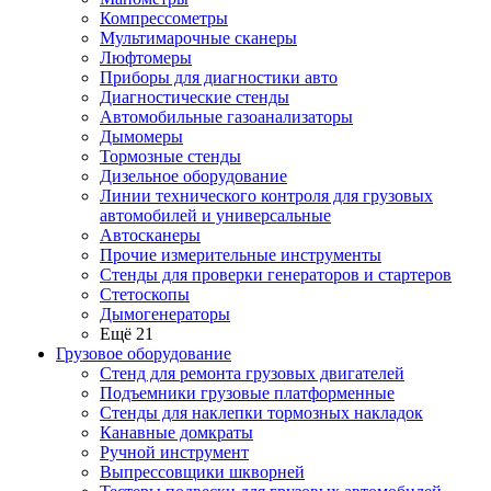
Компрессометры
Мультимарочные сканеры
Люфтомеры
Приборы для диагностики авто
Диагностические стенды
Автомобильные газоанализаторы
Дымомеры
Тормозные стенды
Дизельное оборудование
Линии технического контроля для грузовых
автомобилей и универсальные
Автосканеры
Прочие измерительные инструменты
Стенды для проверки генераторов и стартеров
Стетоскопы
Дымогенераторы
Ещё 21
Грузовое оборудование
Стенд для ремонта грузовых двигателей
Подъемники грузовые платформенные
Стенды для наклепки тормозных накладок
Канавные домкраты
Ручной инструмент
Выпрессовщики шкворней