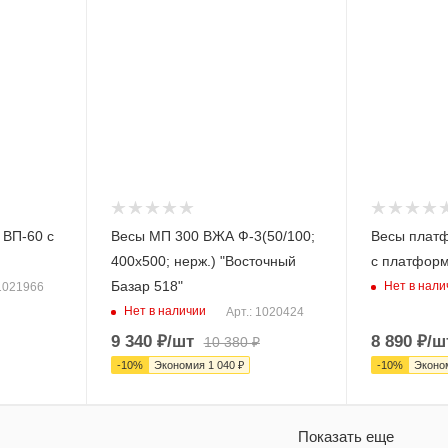
ВП-60 с
Весы МП 300 ВЖА Ф-3(50/100;
Весы плат
400х500; нерж.) "Восточный
с платформ
Базар 518"
Нет в нали
 1021966
Нет в наличии
Арт.: 1020424
9 340
₽
/шт
8 890
₽
/ш
10 380
₽
-
10
%
Экономия
1 040
₽
-
10
%
Эконо
Показать еще