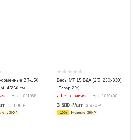
форменные ВП-150
Весы МТ 15 ВДА (2/5; 230х330)
ой 45*60 см
"Базар 2(у)"
чии
Нет в наличии
Арт.: 1021968
Арт.: 1020400
шт
3 580
₽
/шт
13 000
₽
3 970
₽
мия
1 300
₽
-
10
%
Экономия
390
₽