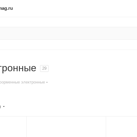
mag.ru
тронные
29
форменные электронные
)