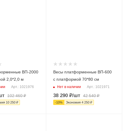
форменные ВП-2000
Весы платформенные ВП-600
ой 2,0*2,0 м
с платформой 70*80 см
чии
Нет в наличии
Арт.: 1021976
Арт.: 1021971
шт
38 290
₽
/шт
102 460
₽
42 540
₽
мия
10 250
₽
-
10
%
Экономия
4 250
₽