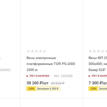
;
Весы электронные
Весы МП 15
платформенные TOR PS-1000
300х400; н
1000 кг
Базар 518"
 1020401
Нет в наличии
Нет в нали
Арт.: 1201000
39 160
₽
/шт
7 300
₽
/ш
43 510
₽
-
10
%
Экономия
4 350
₽
-
10
%
Эконо