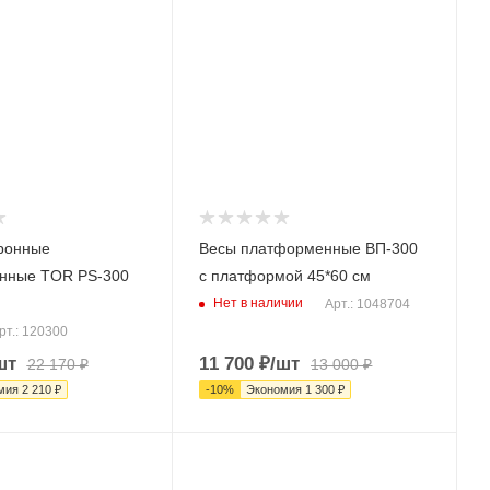
ронные
Весы платформенные ВП-300
нные TOR PS-300
с платформой 45*60 см
Нет в наличии
Арт.: 1048704
рт.: 120300
шт
11 700
₽
/шт
22 170
₽
13 000
₽
мия
2 210
₽
-
10
%
Экономия
1 300
₽