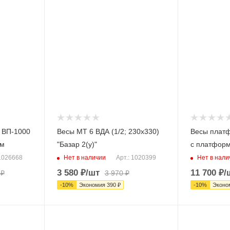
 ВП-1000
Весы МТ 6 ВДА (1/2; 230х330)
Весы плат
 м
"Базар 2(у)"
с платформ
Нет в наличии
Нет в нали
 1026668
Арт.: 1020399
3 580
₽
/шт
11 700
₽
/
₽
3 970
₽
-
10
%
Экономия
390
₽
-
10
%
Эконо