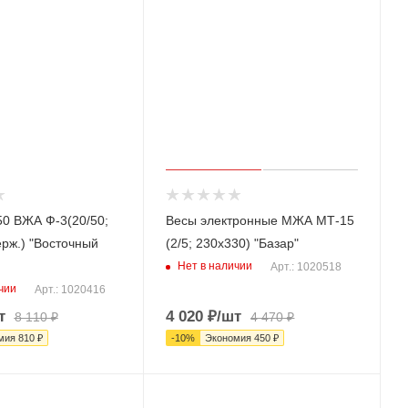
0 ВЖА Ф-3(20/50;
Весы электронные МЖА МТ-15
ерж.) "Восточный
(2/5; 230х330) "Базар"
Нет в наличии
Арт.: 1020518
чии
Арт.: 1020416
т
4 020
₽
/шт
8 110
₽
4 470
₽
мия
810
₽
-
10
%
Экономия
450
₽