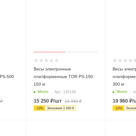
Весы электронные
Весы элект
PS-500
платформенные TOR PS-150
платформе
150 кг
300 кг
Много
Много
Арт.: 120150
А
15 250
₽
/шт
19 960
₽
/
₽
16 940
₽
-
10
%
Экономия
1 690
₽
-
10
%
Эконо