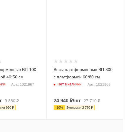
форменные ВП-100
Весы платформенные ВП-300
ой 40*50 см
с платформой 60*80 см
чии
Нет в наличии
Арт.: 1021967
Арт.: 1021969
т
24 940
₽
/шт
9 880
₽
27 710
₽
мия
990
₽
-
10
%
Экономия
2 770
₽