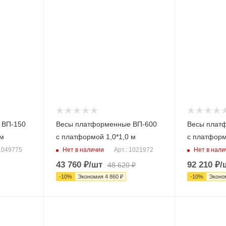
 ВП-150
Весы платформенные ВП-600
Весы плат
см
с платформой 1,0*1,0 м
с платформ
Нет в наличии
Нет в нали
 1049775
Арт.: 1021972
43 760
₽
/шт
92 210
₽
/
48 620
₽
-
10
%
Экономия
4 860
₽
-
10
%
Эконо