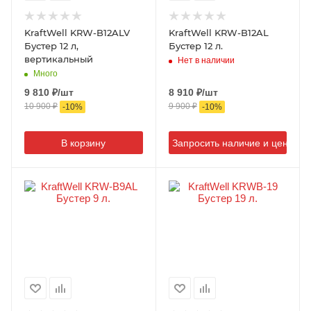
KraftWell KRW-B12ALV
KraftWell KRW-B12AL
Бустер 12 л,
Бустер 12 л.
вертикальный
Нет в наличии
Много
9 810
₽
/шт
8 910
₽
/шт
10 900
₽
9 900
₽
-
10
%
-
10
%
В корзину
Запросить наличие и цену