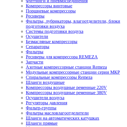
Фиттинги и пневмосоединения
Компрессоры винтовые
Поршневые компрессоры
Ресиверы
Фильтры, лубрикаторы, влагоотделители, блоки
подготовки воздуха
Системы подготовки воздуха
Осушители
Безмасляные компрессоры
Сепараторы
Фильтры
Ресиверы для компрессора REMEZA
Запчасти
Азотные компрессорные станции Remeza
Модульные компрессорные станции серии МКР
Спиральные компрессоры Remeza
Шланги воздушные
Компрессоры воздушные ременные 220V
Компрессоры воздушные ременные 380V
Осушители воздуха
Регуляторы давления
Фильтр-группы
Фильтры масловлагоотделители
Шланги на автоматических катушках
Шланги прямые