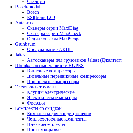
Станции
Bosch-modul
Bosch
ESI[tronic] 2.0
Autel-russia
Сканеры серии MaxiDiag
Сканеры серии MaxiCheck
Осциллографы MaxiScope
Grunbaum
Обслуживание АКПП
Jaltest
Автосканеры для грузовиков Jaltest (Джалтест)
Шлифовальные машинки RUPES
Винтовые компрессоры
Дизельные передвижные компрессоры
Поршневые компрессоры
Электроинструмент
Клуппы электрические
Электрические миксеры
Фрезеры
Комплекты со скидкой
Комплекты для кондиционеров
Четырехстоечные комплекты
Пневмокомплекты
Пост сход-развал