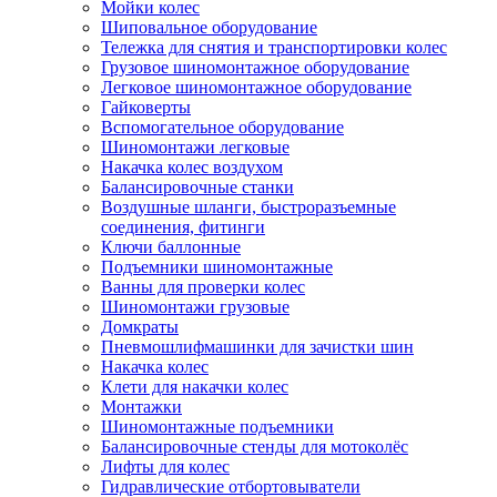
Мойки колес
Шиповальное оборудование
Тележка для снятия и транспортировки колес
Грузовое шиномонтажное оборудование
Легковое шиномонтажное оборудование
Гайковерты
Вспомогательное оборудование
Шиномонтажи легковые
Накачка колес воздухом
Балансировочные станки
Воздушные шланги, быстроразъемные
соединения, фитинги
Ключи баллонные
Подъемники шиномонтажные
Ванны для проверки колес
Шиномонтажи грузовые
Домкраты
Пневмошлифмашинки для зачистки шин
Накачка колес
Клети для накачки колес
Монтажки
Шиномонтажные подъемники
Балансировочные стенды для мотоколёс
Лифты для колес
Гидравлические отбортовыватели