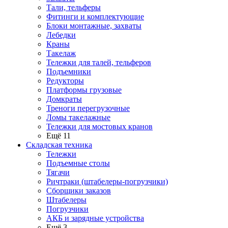
Тали, тельферы
Фитинги и комплектующие
Блоки монтажные, захваты
Лебедки
Краны
Такелаж
Тележки для талей, тельферов
Подъемники
Редукторы
Платформы грузовые
Домкраты
Треноги перегрузочные
Ломы такелажные
Тележки для мостовых кранов
Ещё 11
Складская техника
Тележки
Подъемные столы
Тягачи
Ричтраки (штабелеры-погрузчики)
Сборщики заказов
Штабелеры
Погрузчики
АКБ и зарядные устройства
Ещё 3