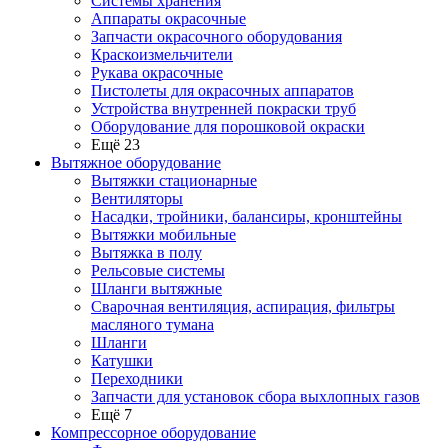
Системы хранения
Аппараты окрасочные
Запчасти окрасочного оборудования
Краскоизмельчители
Рукава окрасочные
Пистолеты для окрасочных аппаратов
Устройства внутренней покраски труб
Оборудование для порошковой окраски
Ещё 23
Вытяжное оборудование
Вытяжки стационарные
Вентиляторы
Насадки, тройники, балансиры, кронштейны
Вытяжки мобильные
Вытяжка в полу
Рельсовые системы
Шланги вытяжные
Сварочная вентиляция, аспирация, фильтры
масляного тумана
Шланги
Катушки
Переходники
Запчасти для установок сбора выхлопных газов
Ещё 7
Компрессорное оборудование