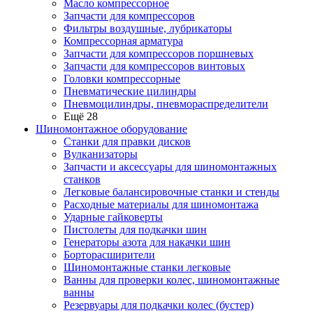
Масло компрессорное
Запчасти для компрессоров
Фильтры воздушные, лубрикаторы
Компрессорная арматура
Запчасти для компрессоров поршневых
Запчасти для компрессоров винтовых
Головки компрессорные
Пневматические цилиндры
Пневмоцилиндры, пневмораспределители
Ещё 28
Шиномонтажное оборудование
Станки для правки дисков
Вулканизаторы
Запчасти и аксессуары для шиномонтажных
станков
Легковые балансировочные станки и стенды
Расходные материалы для шиномонтажа
Ударные гайковерты
Пистолеты для подкачки шин
Генераторы азота для накачки шин
Борторасширители
Шиномонтажные станки легковые
Ванны для проверки колес, шиномонтажные
ванны
Резервуары для подкачки колес (бустер)