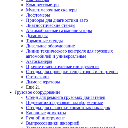
Компрессометры
Мультимарочные сканеры
Люфтомеры
Приборы для диагностики авто
Диагностические стенды
Автомобильные газоанализаторы
Дымомеры
Тормозные стенды
Дизельное оборудование
Линии технического контроля для грузовых
автомобилей и универсальные
Автосканеры
Прочие измерительные инструменты
Стенды для проверки генераторов и стартеров
Стетоскопы
Дымогенераторы
Ещё 21
Грузовое оборудование
Стенд для ремонта грузовых двигателей
Подъемники грузовые платформенные
Стенды для наклепки тормозных накладок
Канавные домкраты
Ручной инструмент
Выпрессовщики шкворней