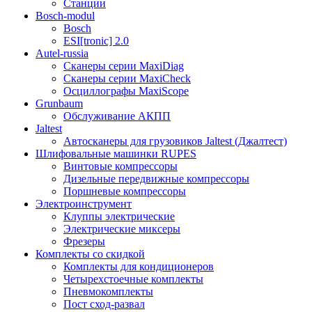
Станции
Bosch-modul
Bosch
ESI[tronic] 2.0
Autel-russia
Сканеры серии MaxiDiag
Сканеры серии MaxiCheck
Осциллографы MaxiScope
Grunbaum
Обслуживание АКПП
Jaltest
Автосканеры для грузовиков Jaltest (Джалтест)
Шлифовальные машинки RUPES
Винтовые компрессоры
Дизельные передвижные компрессоры
Поршневые компрессоры
Электроинструмент
Клуппы электрические
Электрические миксеры
Фрезеры
Комплекты со скидкой
Комплекты для кондиционеров
Четырехстоечные комплекты
Пневмокомплекты
Пост сход-развал