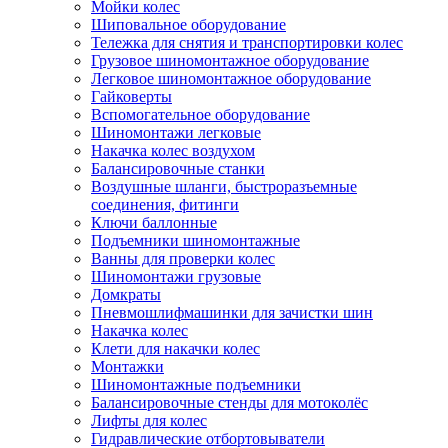
Мойки колес
Шиповальное оборудование
Тележка для снятия и транспортировки колес
Грузовое шиномонтажное оборудование
Легковое шиномонтажное оборудование
Гайковерты
Вспомогательное оборудование
Шиномонтажи легковые
Накачка колес воздухом
Балансировочные станки
Воздушные шланги, быстроразъемные
соединения, фитинги
Ключи баллонные
Подъемники шиномонтажные
Ванны для проверки колес
Шиномонтажи грузовые
Домкраты
Пневмошлифмашинки для зачистки шин
Накачка колес
Клети для накачки колес
Монтажки
Шиномонтажные подъемники
Балансировочные стенды для мотоколёс
Лифты для колес
Гидравлические отбортовыватели