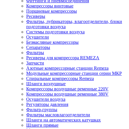
Фиттинги и пневмосоединения
Компрессоры винтовые
Поршневые компрессоры
Ресиверы
Фильтры, лубрикаторы, влагоотделители, блоки
подготовки воздуха
Системы подготовки воздуха
Осушители
Безмасляные компрессоры
Сепараторы
Фильтры
Ресиверы для компрессора REMEZA
Запчасти
Азотные компрессорные станции Remeza
Модульные компрессорные станции серии МКР
Спиральные компрессоры Remeza
Шланги воздушные
Компрессоры воздушные ременные 220V
Компрессоры воздушные ременные 380V
Осушители воздуха
Регуляторы давления
Фильтр-группы
Фильтры масловлагоотделители
Шланги на автоматических катушках
Шланги прямые