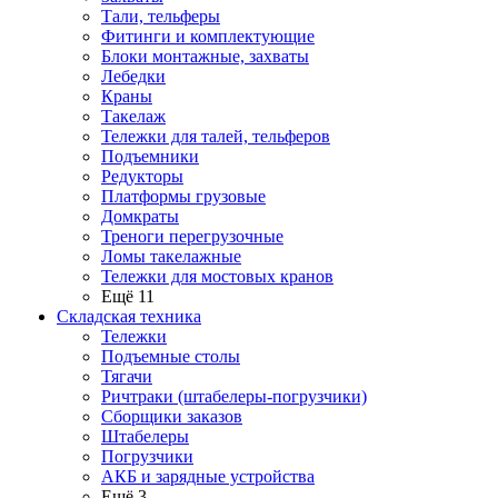
Тали, тельферы
Фитинги и комплектующие
Блоки монтажные, захваты
Лебедки
Краны
Такелаж
Тележки для талей, тельферов
Подъемники
Редукторы
Платформы грузовые
Домкраты
Треноги перегрузочные
Ломы такелажные
Тележки для мостовых кранов
Ещё 11
Складская техника
Тележки
Подъемные столы
Тягачи
Ричтраки (штабелеры-погрузчики)
Сборщики заказов
Штабелеры
Погрузчики
АКБ и зарядные устройства
Ещё 3