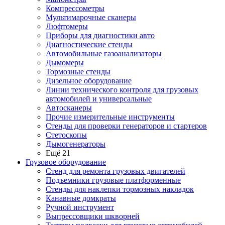
Компрессометры
Мультимарочные сканеры
Люфтомеры
Приборы для диагностики авто
Диагностические стенды
Автомобильные газоанализаторы
Дымомеры
Тормозные стенды
Дизельное оборудование
Линии технического контроля для грузовых
автомобилей и универсальные
Автосканеры
Прочие измерительные инструменты
Стенды для проверки генераторов и стартеров
Стетоскопы
Дымогенераторы
Ещё 21
Грузовое оборудование
Стенд для ремонта грузовых двигателей
Подъемники грузовые платформенные
Стенды для наклепки тормозных накладок
Канавные домкраты
Ручной инструмент
Выпрессовщики шкворней