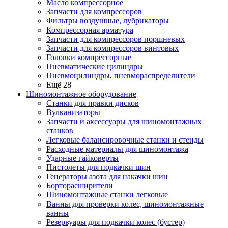
Масло компрессорное
Запчасти для компрессоров
Фильтры воздушные, лубрикаторы
Компрессорная арматура
Запчасти для компрессоров поршневых
Запчасти для компрессоров винтовых
Головки компрессорные
Пневматические цилиндры
Пневмоцилиндры, пневмораспределители
Ещё 28
Шиномонтажное оборудование
Станки для правки дисков
Вулканизаторы
Запчасти и аксессуары для шиномонтажных
станков
Легковые балансировочные станки и стенды
Расходные материалы для шиномонтажа
Ударные гайковерты
Пистолеты для подкачки шин
Генераторы азота для накачки шин
Борторасширители
Шиномонтажные станки легковые
Ванны для проверки колес, шиномонтажные
ванны
Резервуары для подкачки колес (бустер)