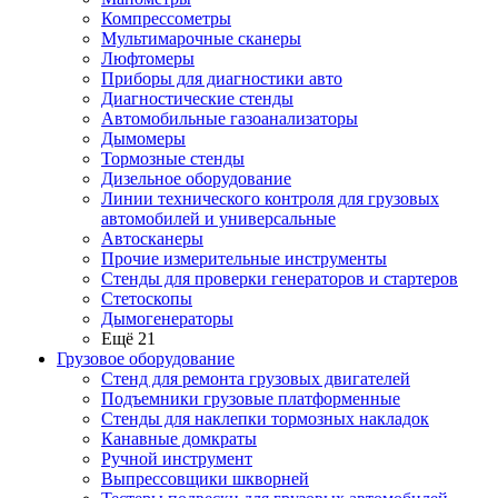
Компрессометры
Мультимарочные сканеры
Люфтомеры
Приборы для диагностики авто
Диагностические стенды
Автомобильные газоанализаторы
Дымомеры
Тормозные стенды
Дизельное оборудование
Линии технического контроля для грузовых
автомобилей и универсальные
Автосканеры
Прочие измерительные инструменты
Стенды для проверки генераторов и стартеров
Стетоскопы
Дымогенераторы
Ещё 21
Грузовое оборудование
Стенд для ремонта грузовых двигателей
Подъемники грузовые платформенные
Стенды для наклепки тормозных накладок
Канавные домкраты
Ручной инструмент
Выпрессовщики шкворней