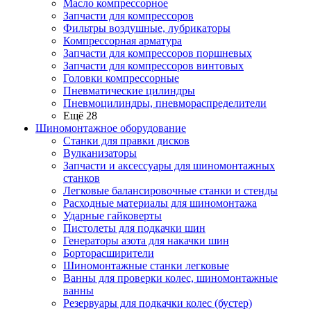
Масло компрессорное
Запчасти для компрессоров
Фильтры воздушные, лубрикаторы
Компрессорная арматура
Запчасти для компрессоров поршневых
Запчасти для компрессоров винтовых
Головки компрессорные
Пневматические цилиндры
Пневмоцилиндры, пневмораспределители
Ещё 28
Шиномонтажное оборудование
Станки для правки дисков
Вулканизаторы
Запчасти и аксессуары для шиномонтажных
станков
Легковые балансировочные станки и стенды
Расходные материалы для шиномонтажа
Ударные гайковерты
Пистолеты для подкачки шин
Генераторы азота для накачки шин
Борторасширители
Шиномонтажные станки легковые
Ванны для проверки колес, шиномонтажные
ванны
Резервуары для подкачки колес (бустер)