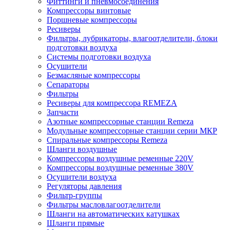
Фиттинги и пневмосоединения
Компрессоры винтовые
Поршневые компрессоры
Ресиверы
Фильтры, лубрикаторы, влагоотделители, блоки
подготовки воздуха
Системы подготовки воздуха
Осушители
Безмасляные компрессоры
Сепараторы
Фильтры
Ресиверы для компрессора REMEZA
Запчасти
Азотные компрессорные станции Remeza
Модульные компрессорные станции серии МКР
Спиральные компрессоры Remeza
Шланги воздушные
Компрессоры воздушные ременные 220V
Компрессоры воздушные ременные 380V
Осушители воздуха
Регуляторы давления
Фильтр-группы
Фильтры масловлагоотделители
Шланги на автоматических катушках
Шланги прямые