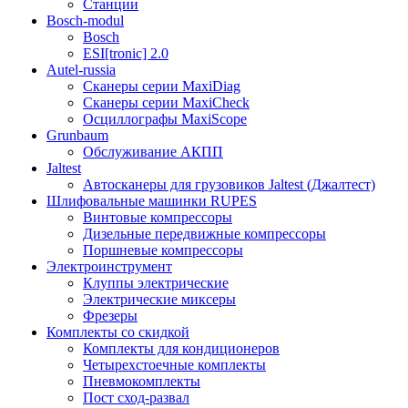
Станции
Bosch-modul
Bosch
ESI[tronic] 2.0
Autel-russia
Сканеры серии MaxiDiag
Сканеры серии MaxiCheck
Осциллографы MaxiScope
Grunbaum
Обслуживание АКПП
Jaltest
Автосканеры для грузовиков Jaltest (Джалтест)
Шлифовальные машинки RUPES
Винтовые компрессоры
Дизельные передвижные компрессоры
Поршневые компрессоры
Электроинструмент
Клуппы электрические
Электрические миксеры
Фрезеры
Комплекты со скидкой
Комплекты для кондиционеров
Четырехстоечные комплекты
Пневмокомплекты
Пост сход-развал