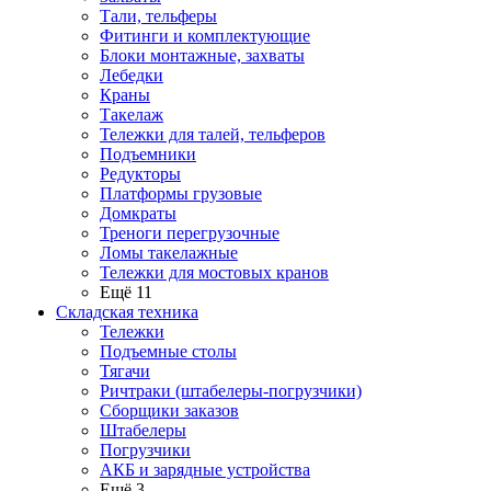
Тали, тельферы
Фитинги и комплектующие
Блоки монтажные, захваты
Лебедки
Краны
Такелаж
Тележки для талей, тельферов
Подъемники
Редукторы
Платформы грузовые
Домкраты
Треноги перегрузочные
Ломы такелажные
Тележки для мостовых кранов
Ещё 11
Складская техника
Тележки
Подъемные столы
Тягачи
Ричтраки (штабелеры-погрузчики)
Сборщики заказов
Штабелеры
Погрузчики
АКБ и зарядные устройства
Ещё 3