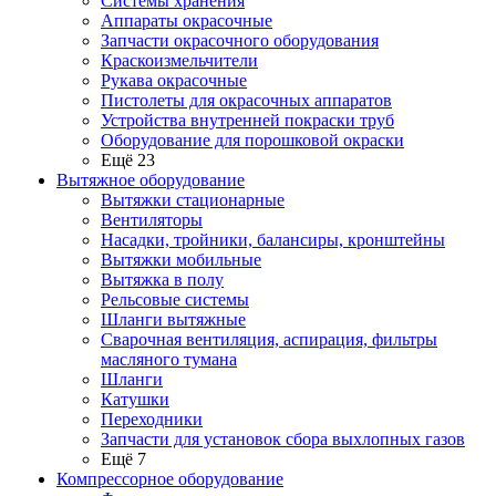
Системы хранения
Аппараты окрасочные
Запчасти окрасочного оборудования
Краскоизмельчители
Рукава окрасочные
Пистолеты для окрасочных аппаратов
Устройства внутренней покраски труб
Оборудование для порошковой окраски
Ещё 23
Вытяжное оборудование
Вытяжки стационарные
Вентиляторы
Насадки, тройники, балансиры, кронштейны
Вытяжки мобильные
Вытяжка в полу
Рельсовые системы
Шланги вытяжные
Сварочная вентиляция, аспирация, фильтры
масляного тумана
Шланги
Катушки
Переходники
Запчасти для установок сбора выхлопных газов
Ещё 7
Компрессорное оборудование