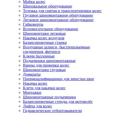
Мойки колес
Шиповальное оборудование
Тележка для снятия и транспортировки колес
Грузовое шиномонтажное оборудование
Легковое шиномонтажное оборудование
Гайковерты
Вспомогательное оборудование
Шиномонтажи легковые
Накачка колес воздухом
Балансировочные станки
Воздушные шланги, быстроразъемные
соединения, фитинги
Ключи баллонные
Подъемники шиномонтажные
Ванны для проверки колес
Шиномонтажи грузовые
Домкраты
Пневмошлифмашинки для зачистки шин
Накачка колес
Клети для накачки колес
Монтажки
Шиномонтажные подъемники
Балансировочные стенды для мотоколёс
Лифты для колес
Гидравлические отбортовыватели