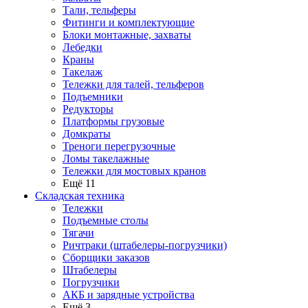
Тали, тельферы
Фитинги и комплектующие
Блоки монтажные, захваты
Лебедки
Краны
Такелаж
Тележки для талей, тельферов
Подъемники
Редукторы
Платформы грузовые
Домкраты
Треноги перегрузочные
Ломы такелажные
Тележки для мостовых кранов
Ещё 11
Складская техника
Тележки
Подъемные столы
Тягачи
Ричтраки (штабелеры-погрузчики)
Сборщики заказов
Штабелеры
Погрузчики
АКБ и зарядные устройства
Ещё 3