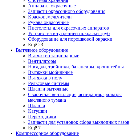
Системы хранения
Аппараты окрасочные
Запчасти окрасочного оборудования
Краскоизмельчители
Рукава окрасочные
Пистолеты для окрасочных аппаратов
Устройства внутренней покраски труб
Оборудование для порошковой окраски
Ещё 23
Вытяжное оборудование
Вытяжки стационарные
Вентиляторы
Насадки, тройники, балансиры, кронштейны
Вытяжки мобильные
Вытяжка в полу
Рельсовые системы
Шланги вытяжные
Сварочная вентиляция, аспирация, фильтры
масляного тумана
Шланги
Катушки
Переходники
Запчасти для установок сбора выхлопных газов
Ещё 7
Компрессорное оборудование