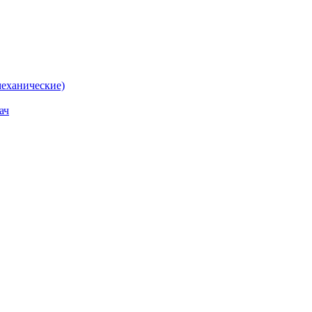
еханические)
ач