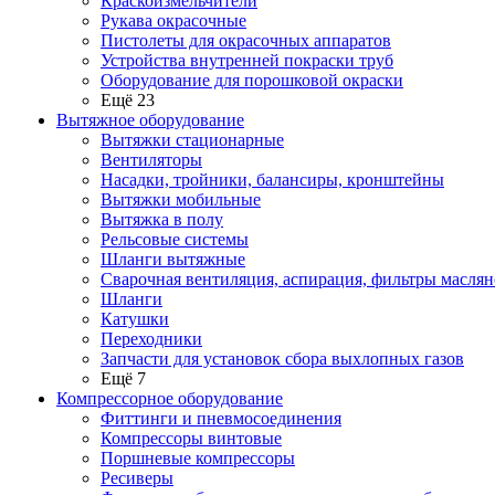
Краскоизмельчители
Рукава окрасочные
Пистолеты для окрасочных аппаратов
Устройства внутренней покраски труб
Оборудование для порошковой окраски
Ещё 23
Вытяжное оборудование
Вытяжки стационарные
Вентиляторы
Насадки, тройники, балансиры, кронштейны
Вытяжки мобильные
Вытяжка в полу
Рельсовые системы
Шланги вытяжные
Сварочная вентиляция, аспирация, фильтры маслян
Шланги
Катушки
Переходники
Запчасти для установок сбора выхлопных газов
Ещё 7
Компрессорное оборудование
Фиттинги и пневмосоединения
Компрессоры винтовые
Поршневые компрессоры
Ресиверы