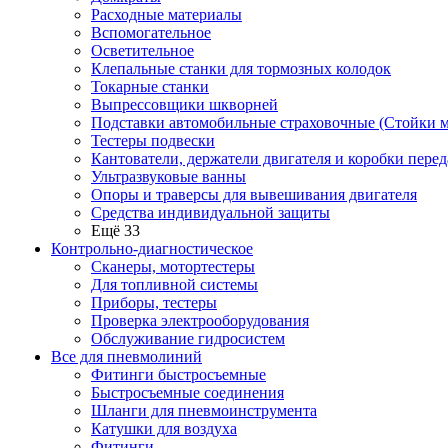
Расходные материалы
Вспомогательное
Осветительное
Клепальные станки для тормозных колодок
Токарные станки
Выпрессовщики шкворней
Подставки автомобильные страховочные (Стойки м
Тестеры подвески
Кантователи, держатели двигателя и коробки перед
Ультразвуковые ванны
Опоры и траверсы для вывешивания двигателя
Средства индивидуальной защиты
Ещё 33
Контрольно-диагностическое
Сканеры, мотортестеры
Для топливной системы
Приборы, тестеры
Проверка электрооборудования
Обслуживание гидросистем
Все для пневмолиний
Фитинги быстросъемные
Быстросъемные соединения
Шланги для пневмоинструмента
Катушки для воздуха
Фитинги