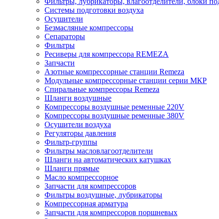
Фильтры, лубрикаторы, влагоотделители, блоки по
Системы подготовки воздуха
Осушители
Безмасляные компрессоры
Сепараторы
Фильтры
Ресиверы для компрессора REMEZA
Запчасти
Азотные компрессорные станции Remeza
Модульные компрессорные станции серии МКР
Спиральные компрессоры Remeza
Шланги воздушные
Компрессоры воздушные ременные 220V
Компрессоры воздушные ременные 380V
Осушители воздуха
Регуляторы давления
Фильтр-группы
Фильтры масловлагоотделители
Шланги на автоматических катушках
Шланги прямые
Масло компрессорное
Запчасти для компрессоров
Фильтры воздушные, лубрикаторы
Компрессорная арматура
Запчасти для компрессоров поршневых