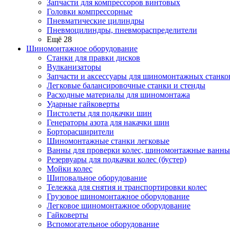
Запчасти для компрессоров винтовых
Головки компрессорные
Пневматические цилиндры
Пневмоцилиндры, пневмораспределители
Ещё 28
Шиномонтажное оборудование
Станки для правки дисков
Вулканизаторы
Запчасти и аксессуары для шиномонтажных станко
Легковые балансировочные станки и стенды
Расходные материалы для шиномонтажа
Ударные гайковерты
Пистолеты для подкачки шин
Генераторы азота для накачки шин
Борторасширители
Шиномонтажные станки легковые
Ванны для проверки колес, шиномонтажные ванны
Резервуары для подкачки колес (бустер)
Мойки колес
Шиповальное оборудование
Тележка для снятия и транспортировки колес
Грузовое шиномонтажное оборудование
Легковое шиномонтажное оборудование
Гайковерты
Вспомогательное оборудование