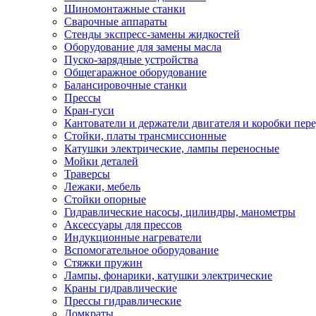
Шиномонтажные станки
Сварочные аппараты
Стенды экспресс-замены жидкостей
Оборудование для замены масла
Пуско-зарядные устройства
Общегаражное оборудование
Балансировочные станки
Прессы
Кран-гуси
Кантователи и держатели двигателя и коробки пере
Стойки, платы трансмиссионные
Катушки электрические, лампы переносные
Мойки деталей
Траверсы
Лежаки, мебель
Стойки опорные
Гидравлические насосы, цилиндры, манометры
Аксессуары для прессов
Индукционные нагреватели
Вспомогательное оборудование
Стяжки пружин
Лампы, фонарики, катушки электрические
Краны гидравлические
Прессы гидравлические
Домкраты