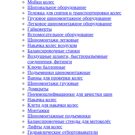
Мойки колес
Шиповальное оборудование
Тележка для снятия и транспортировки колес
Грузовое шиномонтажное оборудование
Легковое шиномонтажное оборудование
Гайковерты
Вспомогательное оборудование
Шиномонтажи легковые
Накачка колес воздухом
Балансировочные станки
Воздушные шланги, быстроразъемные
соединения, фитинги
Ключи баллонные
Подъемники шиномонтажные
Ванны для проверки колес
Шиномонтажи грузовые
Домкраты
Пневмошлифмашинки для зачистки шин
Накачка колес
Клети для накачки колес
Монтажки
Шиномонтажные подъемники
Балансировочные стенды для мотоколёс
Лифты для колес
Гидравлические отбортовыватели