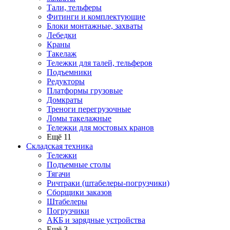
Тали, тельферы
Фитинги и комплектующие
Блоки монтажные, захваты
Лебедки
Краны
Такелаж
Тележки для талей, тельферов
Подъемники
Редукторы
Платформы грузовые
Домкраты
Треноги перегрузочные
Ломы такелажные
Тележки для мостовых кранов
Ещё 11
Складская техника
Тележки
Подъемные столы
Тягачи
Ричтраки (штабелеры-погрузчики)
Сборщики заказов
Штабелеры
Погрузчики
АКБ и зарядные устройства
Ещё 3