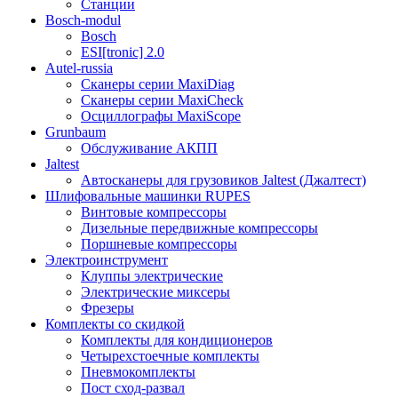
Станции
Bosch-modul
Bosch
ESI[tronic] 2.0
Autel-russia
Сканеры серии MaxiDiag
Сканеры серии MaxiCheck
Осциллографы MaxiScope
Grunbaum
Обслуживание АКПП
Jaltest
Автосканеры для грузовиков Jaltest (Джалтест)
Шлифовальные машинки RUPES
Винтовые компрессоры
Дизельные передвижные компрессоры
Поршневые компрессоры
Электроинструмент
Клуппы электрические
Электрические миксеры
Фрезеры
Комплекты со скидкой
Комплекты для кондиционеров
Четырехстоечные комплекты
Пневмокомплекты
Пост сход-развал