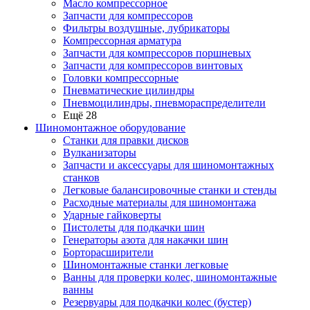
Масло компрессорное
Запчасти для компрессоров
Фильтры воздушные, лубрикаторы
Компрессорная арматура
Запчасти для компрессоров поршневых
Запчасти для компрессоров винтовых
Головки компрессорные
Пневматические цилиндры
Пневмоцилиндры, пневмораспределители
Ещё 28
Шиномонтажное оборудование
Станки для правки дисков
Вулканизаторы
Запчасти и аксессуары для шиномонтажных
станков
Легковые балансировочные станки и стенды
Расходные материалы для шиномонтажа
Ударные гайковерты
Пистолеты для подкачки шин
Генераторы азота для накачки шин
Борторасширители
Шиномонтажные станки легковые
Ванны для проверки колес, шиномонтажные
ванны
Резервуары для подкачки колес (бустер)