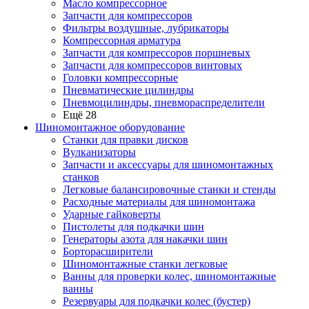
Масло компрессорное
Запчасти для компрессоров
Фильтры воздушные, лубрикаторы
Компрессорная арматура
Запчасти для компрессоров поршневых
Запчасти для компрессоров винтовых
Головки компрессорные
Пневматические цилиндры
Пневмоцилиндры, пневмораспределители
Ещё 28
Шиномонтажное оборудование
Станки для правки дисков
Вулканизаторы
Запчасти и аксессуары для шиномонтажных
станков
Легковые балансировочные станки и стенды
Расходные материалы для шиномонтажа
Ударные гайковерты
Пистолеты для подкачки шин
Генераторы азота для накачки шин
Борторасширители
Шиномонтажные станки легковые
Ванны для проверки колес, шиномонтажные
ванны
Резервуары для подкачки колес (бустер)