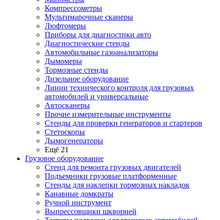
Компрессометры
Мультимарочные сканеры
Люфтомеры
Приборы для диагностики авто
Диагностические стенды
Автомобильные газоанализаторы
Дымомеры
Тормозные стенды
Дизельное оборудование
Линии технического контроля для грузовых
автомобилей и универсальные
Автосканеры
Прочие измерительные инструменты
Стенды для проверки генераторов и стартеров
Стетоскопы
Дымогенераторы
Ещё 21
Грузовое оборудование
Стенд для ремонта грузовых двигателей
Подъемники грузовые платформенные
Стенды для наклепки тормозных накладок
Канавные домкраты
Ручной инструмент
Выпрессовщики шкворней