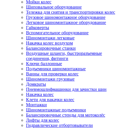
Мойки колес
Шиповальное оборудование
Тележка для снятия и транспортировки колес
Грузовое шиномонтажное оборудование
Легковое шиномонтажное оборудование
Гайковерты
Вспомогательное оборудование
Шиномонтажи легковые
Накачка колес воздухом
Балансировочные станки
Воздушные шланги, быстроразъемные
соединения, фитинги
Ключи баллонные
Подъемники шиномонтажные
Ванны для проверки колес
Шиномонтажи грузовые
Домкраты
Пневмошлифмашинки для зачистки шин
Накачка колес
Клети для накачки колес
Монтажки
Шиномонтажные подъемники
Балансировочные стенды для мотоколёс
Лифты для колес
Гидравлические отбортовыватели