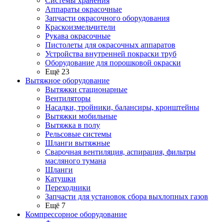
Системы хранения
Аппараты окрасочные
Запчасти окрасочного оборудования
Краскоизмельчители
Рукава окрасочные
Пистолеты для окрасочных аппаратов
Устройства внутренней покраски труб
Оборудование для порошковой окраски
Ещё 23
Вытяжное оборудование
Вытяжки стационарные
Вентиляторы
Насадки, тройники, балансиры, кронштейны
Вытяжки мобильные
Вытяжка в полу
Рельсовые системы
Шланги вытяжные
Сварочная вентиляция, аспирация, фильтры
масляного тумана
Шланги
Катушки
Переходники
Запчасти для установок сбора выхлопных газов
Ещё 7
Компрессорное оборудование