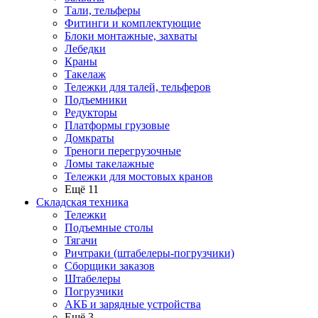
Тали, тельферы
Фитинги и комплектующие
Блоки монтажные, захваты
Лебедки
Краны
Такелаж
Тележки для талей, тельферов
Подъемники
Редукторы
Платформы грузовые
Домкраты
Треноги перегрузочные
Ломы такелажные
Тележки для мостовых кранов
Ещё 11
Складская техника
Тележки
Подъемные столы
Тягачи
Ричтраки (штабелеры-погрузчики)
Сборщики заказов
Штабелеры
Погрузчики
АКБ и зарядные устройства
Ещё 3