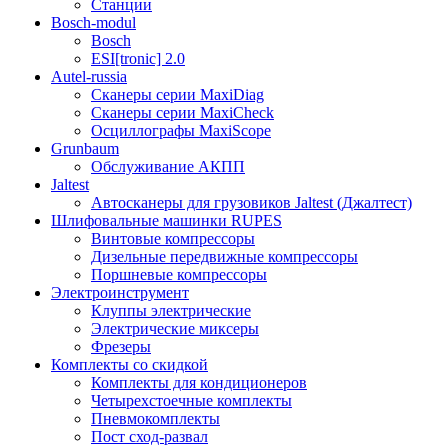
Станции
Bosch-modul
Bosch
ESI[tronic] 2.0
Autel-russia
Сканеры серии MaxiDiag
Сканеры серии MaxiCheck
Осциллографы MaxiScope
Grunbaum
Обслуживание АКПП
Jaltest
Автосканеры для грузовиков Jaltest (Джалтест)
Шлифовальные машинки RUPES
Винтовые компрессоры
Дизельные передвижные компрессоры
Поршневые компрессоры
Электроинструмент
Клуппы электрические
Электрические миксеры
Фрезеры
Комплекты со скидкой
Комплекты для кондиционеров
Четырехстоечные комплекты
Пневмокомплекты
Пост сход-развал