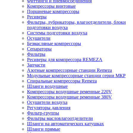
Фиттинги и пневмосоединения
Компрессоры винтовые
Поршневые компрессоры
Ресиверы
Фильтры, лубрикаторы, влагоотделители, блоки
подготовки воздуха
Системы подготовки воздуха
Осушители
Безмасляные компрессоры
Сепараторы
Фильтры
Ресиверы для компрессора REMEZA
Запчасти
Азотные компрессорные станции Remeza
Модульные компрессорные станции серии МКР
Спиральные компрессоры Remeza
Шланги воздушные
Компрессоры воздушные ременные 220V
Компрессоры воздушные ременные 380V
Осушители воздуха
Регуляторы давления
Фильтр-группы
Фильтры масловлагоотделители
Шланги на автоматических катушках
Шланги прямые