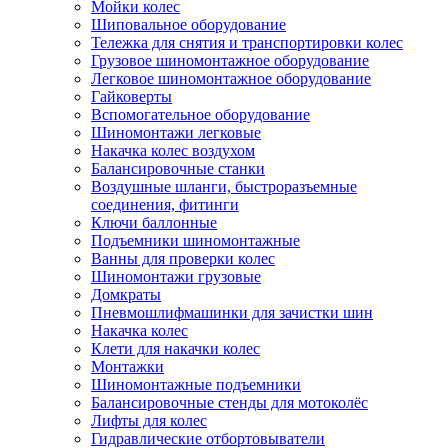
Мойки колес
Шиповальное оборудование
Тележка для снятия и транспортировки колес
Грузовое шиномонтажное оборудование
Легковое шиномонтажное оборудование
Гайковерты
Вспомогательное оборудование
Шиномонтажи легковые
Накачка колес воздухом
Балансировочные станки
Воздушные шланги, быстроразъемные
соединения, фитинги
Ключи баллонные
Подъемники шиномонтажные
Ванны для проверки колес
Шиномонтажи грузовые
Домкраты
Пневмошлифмашинки для зачистки шин
Накачка колес
Клети для накачки колес
Монтажки
Шиномонтажные подъемники
Балансировочные стенды для мотоколёс
Лифты для колес
Гидравлические отбортовыватели