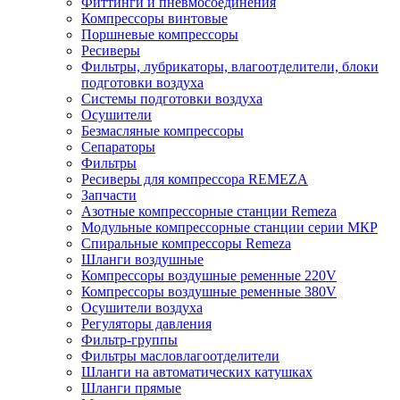
Фиттинги и пневмосоединения
Компрессоры винтовые
Поршневые компрессоры
Ресиверы
Фильтры, лубрикаторы, влагоотделители, блоки
подготовки воздуха
Системы подготовки воздуха
Осушители
Безмасляные компрессоры
Сепараторы
Фильтры
Ресиверы для компрессора REMEZA
Запчасти
Азотные компрессорные станции Remeza
Модульные компрессорные станции серии МКР
Спиральные компрессоры Remeza
Шланги воздушные
Компрессоры воздушные ременные 220V
Компрессоры воздушные ременные 380V
Осушители воздуха
Регуляторы давления
Фильтр-группы
Фильтры масловлагоотделители
Шланги на автоматических катушках
Шланги прямые