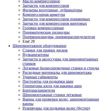
Масло компрессорное
Запчасти для компрессоров
Фильтры воздушные, лубрикаторы
Компрессорная арматура
Запчасти для компрессоров поршневых
Запчасти для компрессоров винтовых
Головки компрессорные
Пневматические цилиндры
Пневмоцилиндры, пневмораспределители
Ещё 28
Шиномонтажное оборудование
Станки для правки дисков
Вулканизаторы
Запчасти и аксессуары для шиномонтажных
станков
Легковые балансировочные станки и стенды
Расходные материалы для шиномонтажа
Ударные гайковерты
Пистолеты для подкачки шин
Генераторы азота для накачки шин
Борторасширители
Шиномонтажные станки легковые
Ванны для проверки колес, шиномонтажные
ванны
Резервуары для подкачки колес (бустер)