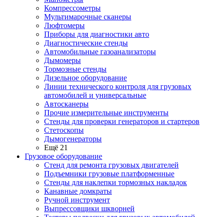
Компрессометры
Мультимарочные сканеры
Люфтомеры
Приборы для диагностики авто
Диагностические стенды
Автомобильные газоанализаторы
Дымомеры
Тормозные стенды
Дизельное оборудование
Линии технического контроля для грузовых
автомобилей и универсальные
Автосканеры
Прочие измерительные инструменты
Стенды для проверки генераторов и стартеров
Стетоскопы
Дымогенераторы
Ещё 21
Грузовое оборудование
Стенд для ремонта грузовых двигателей
Подъемники грузовые платформенные
Стенды для наклепки тормозных накладок
Канавные домкраты
Ручной инструмент
Выпрессовщики шкворней