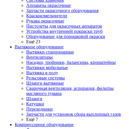
Системы хранения
Аппараты окрасочные
Запчасти окрасочного оборудования
Краскоизмельчители
Рукава окрасочные
Пистолеты для окрасочных аппаратов
Устройства внутренней покраски труб
Оборудование для порошковой окраски
Ещё 23
Вытяжное оборудование
Вытяжки стационарные
Вентиляторы
Насадки, тройники, балансиры, кронштейны
Вытяжки мобильные
Вытяжка в полу
Рельсовые системы
Шланги вытяжные
Сварочная вентиляция, аспирация, фильтры
масляного тумана
Шланги
Катушки
Переходники
Запчасти для установок сбора выхлопных газов
Ещё 7
Компрессорное оборудование