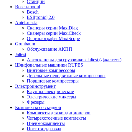
Станции
Bosch-modul
Bosch
ESI[tronic] 2.0
Autel-russia
Сканеры серии MaxiDiag
Сканеры серии MaxiCheck
Осциллографы MaxiScope
Grunbaum
Обслуживание АКПП
Jaltest
Автосканеры для грузовиков Jaltest (Джалтест)
Шлифовальные машинки RUPES
Винтовые компрессоры
Дизельные передвижные компрессоры
Поршневые компрессоры
Электроинструмент
Клуппы электрические
Электрические миксеры
Фрезеры
Комплекты со скидкой
Комплекты для кондиционеров
Четырехстоечные комплекты
Пневмокомплекты
Пост сход-развал