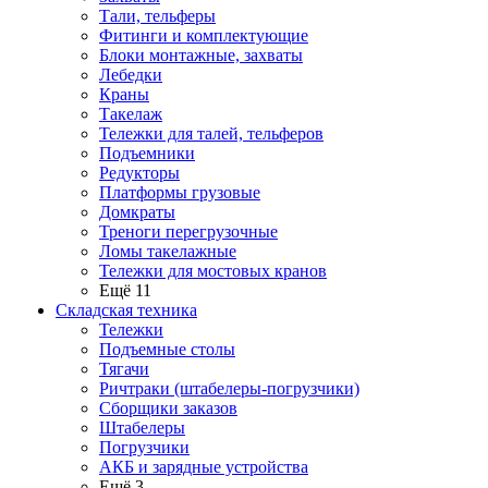
Тали, тельферы
Фитинги и комплектующие
Блоки монтажные, захваты
Лебедки
Краны
Такелаж
Тележки для талей, тельферов
Подъемники
Редукторы
Платформы грузовые
Домкраты
Треноги перегрузочные
Ломы такелажные
Тележки для мостовых кранов
Ещё 11
Складская техника
Тележки
Подъемные столы
Тягачи
Ричтраки (штабелеры-погрузчики)
Сборщики заказов
Штабелеры
Погрузчики
АКБ и зарядные устройства
Ещё 3