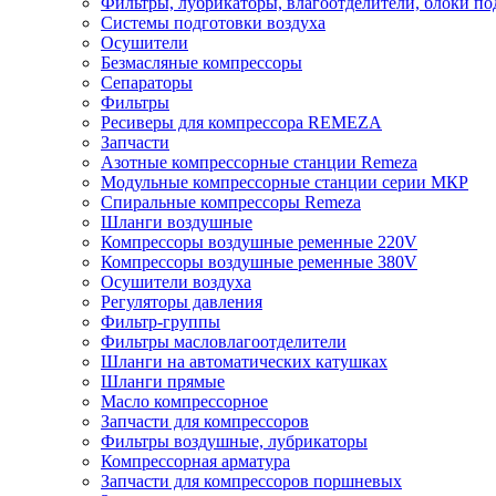
Фильтры, лубрикаторы, влагоотделители, блоки по
Системы подготовки воздуха
Осушители
Безмасляные компрессоры
Сепараторы
Фильтры
Ресиверы для компрессора REMEZA
Запчасти
Азотные компрессорные станции Remeza
Модульные компрессорные станции серии МКР
Спиральные компрессоры Remeza
Шланги воздушные
Компрессоры воздушные ременные 220V
Компрессоры воздушные ременные 380V
Осушители воздуха
Регуляторы давления
Фильтр-группы
Фильтры масловлагоотделители
Шланги на автоматических катушках
Шланги прямые
Масло компрессорное
Запчасти для компрессоров
Фильтры воздушные, лубрикаторы
Компрессорная арматура
Запчасти для компрессоров поршневых