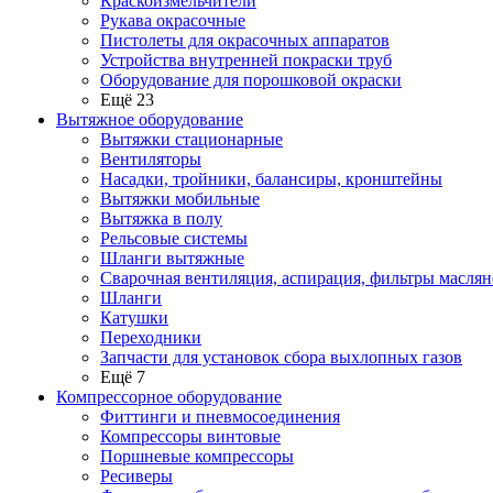
Краскоизмельчители
Рукава окрасочные
Пистолеты для окрасочных аппаратов
Устройства внутренней покраски труб
Оборудование для порошковой окраски
Ещё 23
Вытяжное оборудование
Вытяжки стационарные
Вентиляторы
Насадки, тройники, балансиры, кронштейны
Вытяжки мобильные
Вытяжка в полу
Рельсовые системы
Шланги вытяжные
Сварочная вентиляция, аспирация, фильтры маслян
Шланги
Катушки
Переходники
Запчасти для установок сбора выхлопных газов
Ещё 7
Компрессорное оборудование
Фиттинги и пневмосоединения
Компрессоры винтовые
Поршневые компрессоры
Ресиверы