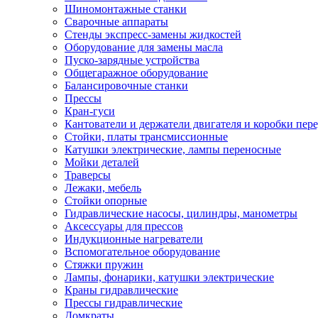
Шиномонтажные станки
Сварочные аппараты
Стенды экспресс-замены жидкостей
Оборудование для замены масла
Пуско-зарядные устройства
Общегаражное оборудование
Балансировочные станки
Прессы
Кран-гуси
Кантователи и держатели двигателя и коробки пере
Стойки, платы трансмиссионные
Катушки электрические, лампы переносные
Мойки деталей
Траверсы
Лежаки, мебель
Стойки опорные
Гидравлические насосы, цилиндры, манометры
Аксессуары для прессов
Индукционные нагреватели
Вспомогательное оборудование
Стяжки пружин
Лампы, фонарики, катушки электрические
Краны гидравлические
Прессы гидравлические
Домкраты