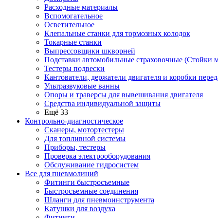
Расходные материалы
Вспомогательное
Осветительное
Клепальные станки для тормозных колодок
Токарные станки
Выпрессовщики шкворней
Подставки автомобильные страховочные (Стойки м
Тестеры подвески
Кантователи, держатели двигателя и коробки перед
Ультразвуковые ванны
Опоры и траверсы для вывешивания двигателя
Средства индивидуальной защиты
Ещё 33
Контрольно-диагностическое
Сканеры, мотортестеры
Для топливной системы
Приборы, тестеры
Проверка электрооборудования
Обслуживание гидросистем
Все для пневмолиний
Фитинги быстросъемные
Быстросъемные соединения
Шланги для пневмоинструмента
Катушки для воздуха
Фитинги