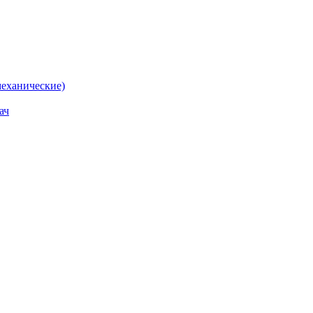
еханические)
ач