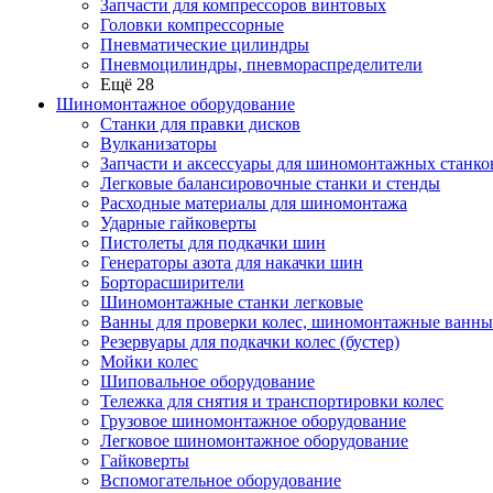
Запчасти для компрессоров винтовых
Головки компрессорные
Пневматические цилиндры
Пневмоцилиндры, пневмораспределители
Ещё 28
Шиномонтажное оборудование
Станки для правки дисков
Вулканизаторы
Запчасти и аксессуары для шиномонтажных станко
Легковые балансировочные станки и стенды
Расходные материалы для шиномонтажа
Ударные гайковерты
Пистолеты для подкачки шин
Генераторы азота для накачки шин
Борторасширители
Шиномонтажные станки легковые
Ванны для проверки колес, шиномонтажные ванны
Резервуары для подкачки колес (бустер)
Мойки колес
Шиповальное оборудование
Тележка для снятия и транспортировки колес
Грузовое шиномонтажное оборудование
Легковое шиномонтажное оборудование
Гайковерты
Вспомогательное оборудование