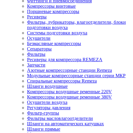
Фиттинги и пневмосоединения
Компрессоры винтовые
Поршневые компрессоры
Ресиверы
Фильтры, лубрикаторы, влагоотделители, блоки
подготовки воздуха
Системы подготовки воздуха
Осушители
Безмасляные компрессоры
Сепараторы
Фильтры
Ресиверы для компрессора REMEZA
Запчасти
Азотные компрессорные станции Remeza
Модульные компрессорные станции серии МКР
Спиральные компрессоры Remeza
Шланги воздушные
Компрессоры воздушные ременные 220V
Компрессоры воздушные ременные 380V
Осушители воздуха
Регуляторы давления
Фильтр-группы
Фильтры масловлагоотделители
Шланги на автоматических катушках
Шланги прямые