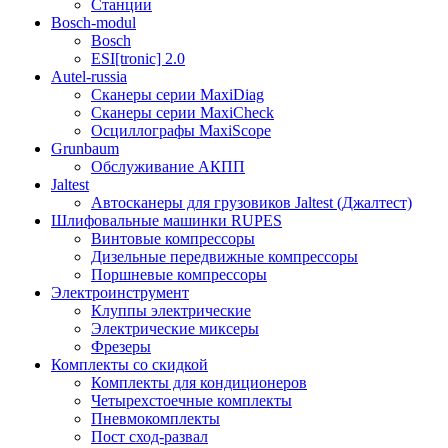
Станции
Bosch-modul
Bosch
ESI[tronic] 2.0
Autel-russia
Сканеры серии MaxiDiag
Сканеры серии MaxiCheck
Осциллографы MaxiScope
Grunbaum
Обслуживание АКПП
Jaltest
Автосканеры для грузовиков Jaltest (Джалтест)
Шлифовальные машинки RUPES
Винтовые компрессоры
Дизельные передвижные компрессоры
Поршневые компрессоры
Электроинструмент
Клуппы электрические
Электрические миксеры
Фрезеры
Комплекты со скидкой
Комплекты для кондиционеров
Четырехстоечные комплекты
Пневмокомплекты
Пост сход-развал