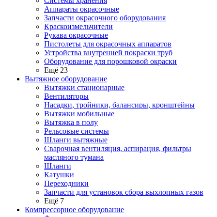
Системы хранения
Аппараты окрасочные
Запчасти окрасочного оборудования
Краскоизмельчители
Рукава окрасочные
Пистолеты для окрасочных аппаратов
Устройства внутренней покраски труб
Оборудование для порошковой окраски
Ещё 23
Вытяжное оборудование
Вытяжки стационарные
Вентиляторы
Насадки, тройники, балансиры, кронштейны
Вытяжки мобильные
Вытяжка в полу
Рельсовые системы
Шланги вытяжные
Сварочная вентиляция, аспирация, фильтры
масляного тумана
Шланги
Катушки
Переходники
Запчасти для установок сбора выхлопных газов
Ещё 7
Компрессорное оборудование