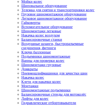
Мойки колес
Шиповальное оборудование
Тележка для снятия и транспортировки колес
Грузовое шиномонтажное оборудование
Легковое шиномонтажное оборудование
Гайковерты
Вспомогательное оборудование
Шиномонтажи легковые
Накачка колес воздухом
Балансировочные станки
Воздушные шланги, быстроразъемные
соединения, фитинги
Ключи баллонные
Подъемники шиномонтажные
Ванны для проверки колес
Шиномонтажи грузовые
Домкраты
Пневмошлифмашинки для зачистки шин
Накачка колес
Клети для накачки колес
Монтажки
Шиномонтажные подъемники
Балансировочные стенды для мотоколёс
Лифты для колес
Гидравлические отбортовыватели