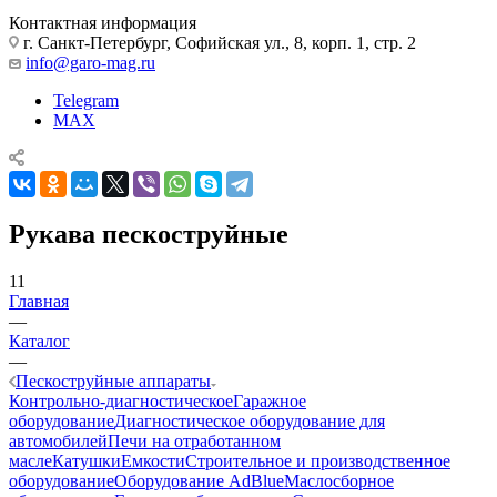
Контактная информация
г. Санкт-Петербург, Софийская ул., 8, корп. 1, стр. 2
info@garo-mag.ru
Telegram
MAX
Рукава пескоструйные
11
Главная
—
Каталог
—
Пескоструйные аппараты
Контрольно-диагностическое
Гаражное
оборудование
Диагностическое оборудование для
автомобилей
Печи на отработанном
масле
Катушки
Емкости
Строительное и производственное
оборудование
Оборудование AdBlue
Маслосборное