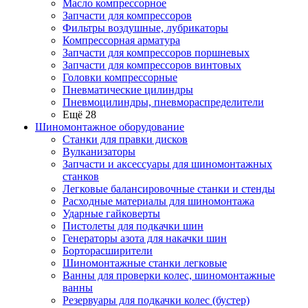
Масло компрессорное
Запчасти для компрессоров
Фильтры воздушные, лубрикаторы
Компрессорная арматура
Запчасти для компрессоров поршневых
Запчасти для компрессоров винтовых
Головки компрессорные
Пневматические цилиндры
Пневмоцилиндры, пневмораспределители
Ещё 28
Шиномонтажное оборудование
Станки для правки дисков
Вулканизаторы
Запчасти и аксессуары для шиномонтажных
станков
Легковые балансировочные станки и стенды
Расходные материалы для шиномонтажа
Ударные гайковерты
Пистолеты для подкачки шин
Генераторы азота для накачки шин
Борторасширители
Шиномонтажные станки легковые
Ванны для проверки колес, шиномонтажные
ванны
Резервуары для подкачки колес (бустер)