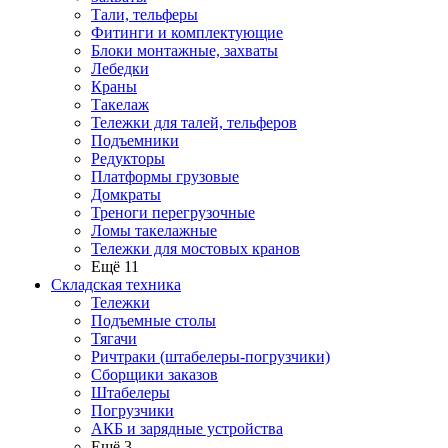
Тали, тельферы
Фитинги и комплектующие
Блоки монтажные, захваты
Лебедки
Краны
Такелаж
Тележки для талей, тельферов
Подъемники
Редукторы
Платформы грузовые
Домкраты
Треноги перегрузочные
Ломы такелажные
Тележки для мостовых кранов
Ещё 11
Складская техника
Тележки
Подъемные столы
Тягачи
Ричтраки (штабелеры-погрузчики)
Сборщики заказов
Штабелеры
Погрузчики
АКБ и зарядные устройства
Ещё 3