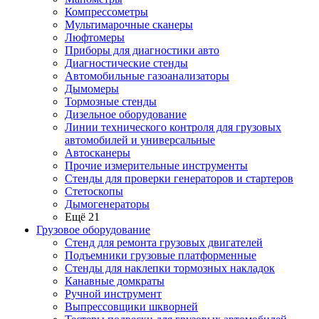
Компрессометры
Мультимарочные сканеры
Люфтомеры
Приборы для диагностики авто
Диагностические стенды
Автомобильные газоанализаторы
Дымомеры
Тормозные стенды
Дизельное оборудование
Линии технического контроля для грузовых
автомобилей и универсальные
Автосканеры
Прочие измерительные инструменты
Стенды для проверки генераторов и стартеров
Стетоскопы
Дымогенераторы
Ещё 21
Грузовое оборудование
Стенд для ремонта грузовых двигателей
Подъемники грузовые платформенные
Стенды для наклепки тормозных накладок
Канавные домкраты
Ручной инструмент
Выпрессовщики шкворней