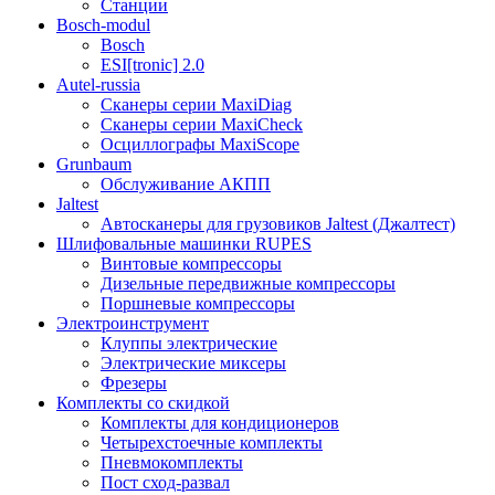
Станции
Bosch-modul
Bosch
ESI[tronic] 2.0
Autel-russia
Сканеры серии MaxiDiag
Сканеры серии MaxiCheck
Осциллографы MaxiScope
Grunbaum
Обслуживание АКПП
Jaltest
Автосканеры для грузовиков Jaltest (Джалтест)
Шлифовальные машинки RUPES
Винтовые компрессоры
Дизельные передвижные компрессоры
Поршневые компрессоры
Электроинструмент
Клуппы электрические
Электрические миксеры
Фрезеры
Комплекты со скидкой
Комплекты для кондиционеров
Четырехстоечные комплекты
Пневмокомплекты
Пост сход-развал