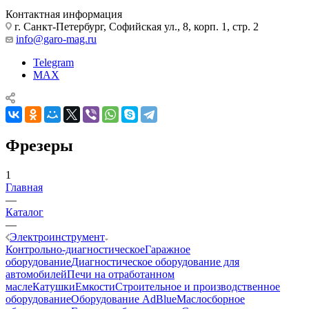
Контактная информация
г. Санкт-Петербург, Софийская ул., 8, корп. 1, стр. 2
info@garo-mag.ru
Telegram
MAX
Фрезеры
1
Главная
—
Каталог
—
Электроинструмент
Контрольно-диагностическое
Гаражное
оборудование
Диагностическое оборудование для
автомобилей
Печи на отработанном
масле
Катушки
Емкости
Строительное и производственное
оборудование
Оборудование AdBlue
Маслосборное