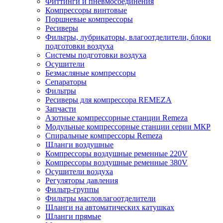
Фиттинги и пневмосоединения
Компрессоры винтовые
Поршневые компрессоры
Ресиверы
Фильтры, лубрикаторы, влагоотделители, блоки
подготовки воздуха
Системы подготовки воздуха
Осушители
Безмасляные компрессоры
Сепараторы
Фильтры
Ресиверы для компрессора REMEZA
Запчасти
Азотные компрессорные станции Remeza
Модульные компрессорные станции серии МКР
Спиральные компрессоры Remeza
Шланги воздушные
Компрессоры воздушные ременные 220V
Компрессоры воздушные ременные 380V
Осушители воздуха
Регуляторы давления
Фильтр-группы
Фильтры масловлагоотделители
Шланги на автоматических катушках
Шланги прямые