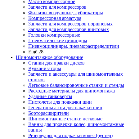
Масло компрессорное
Запчасти для компрессоров
Фильтры воздушные, лубрикаторы
Компрессорная арматура
Запчасти для компрессоров поршневых
Запчасти для компрессоров винтовых
Головки компрессорные
Пневматические цилиндры
Пневмоцилиндры, пневмораспределители
Ещё 28
Шиномонтажное оборудование
Станки для правки дисков
Вулканизаторы
Запчасти и аксессуары для шиномонтажных
станков
Легковые балансировочные станки и стенды
Расходные материалы для шиномонтажа
Ударные гайковерты
Пистолеты для подкачки шин
Генераторы азота для накачки шин
Борторасширители
Шиномонтажные станки легковые
Ванны для проверки колес, шиномонтажные
ванны
Резервуары для подкачки колес (бустер)