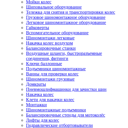
Мойки колес
Шиповальное оборудование
Тележка для снятия и транспортировки колес
Грузовое шиномонтажное оборудование
Легковое шиномонтажное оборудование
Гайковерты
Вспомогательное оборудование
Шиномонтажи легковые
Накачка колес воздухом
Балансировочные станки
Воздушные шланги, быстроразъемные
соединения, фитинги
Ключи баллонные
Подъемники шиномонтажные
Ванны для проверки колес
Шиномонтажи грузовые
Домкраты
Пневмошлифмашинки для зачистки шин
Накачка колес
Клети для накачки колес
Монтажки
Шиномонтажные подъемники
Балансировочные стенды для мотоколёс
Лифты для колес
Гидравлические отбортовыватели