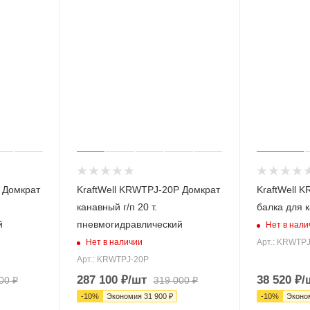
 Домкрат
KraftWell KRWTPJ-20P Домкрат
KraftWell 
канавный г/п 20 т.
балка для 
й
пневмогидравлический
Нет в нали
Нет в наличии
Арт.: KRWTP
Арт.: KRWTPJ-20P
287 100
₽
/шт
38 520
₽
/
00
₽
319 000
₽
-
10
%
Экономия
31 900
₽
-
10
%
Эконо