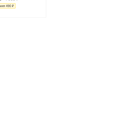
мия
490
₽