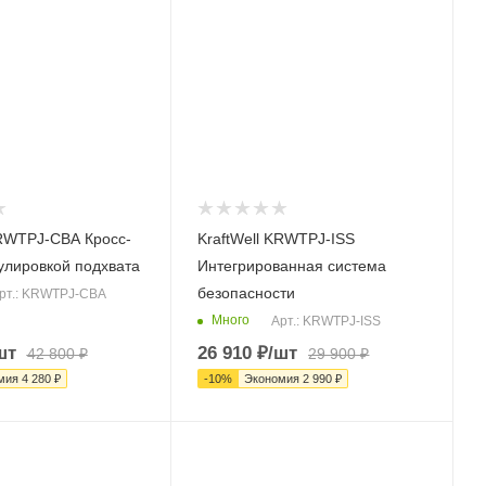
KRWTPJ-CBA Кросс-
KraftWell KRWTPJ-ISS
гулировкой подхвата
Интегрированная система
безопасности
рт.: KRWTPJ-CBA
Много
Арт.: KRWTPJ-ISS
шт
26 910
₽
/шт
42 800
₽
29 900
₽
мия
4 280
₽
-
10
%
Экономия
2 990
₽