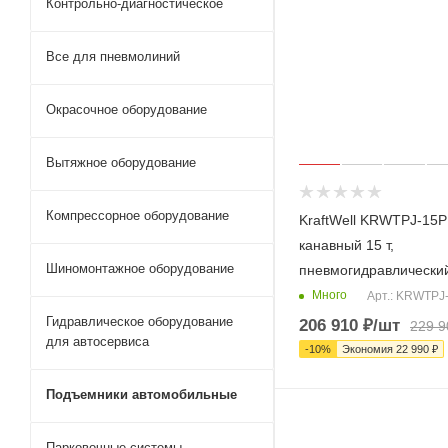
Контрольно-диагностическое
Все для пневмолиний
Окрасочное оборудование
Вытяжное оборудование
Компрессорное оборудование
KraftWell KRWTPJ-15P
канавный 15 т,
Шиномонтажное оборудование
пневмогидравлически
Много
Арт.: KRWTPJ
Гидравлическое оборудование
206 910
₽
/шт
229 9
для автосервиса
-
10
%
Экономия
22 990
₽
Подъемники автомобильные
Парковочные системы