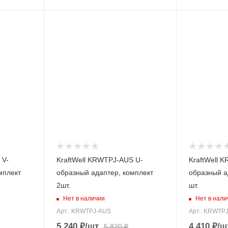
 V-
KraftWell KRWTPJ-AUS U-
KraftWell 
мплект
образный адаптер, комплект
образный а
2шт.
шт.
Нет в наличии
Нет в нали
Арт.: KRWTPJ-AUS
Арт.: KRWTP
5 240
₽
/шт
4 410
₽
/ш
5 820
₽