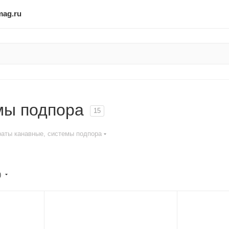
mag.ru
мы подпора
15
аты канавные, системы подпора
)