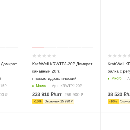
 Домкрат
KraftWell KRWTPJ-20P Домкрат
KraftWell 
канавный 20 т,
балка с ре
й
пневмогидравлический
Много
А
Много
-15P
Арт.: KRWTPJ-20P
233 910
₽
/шт
38 520
₽
/
00
₽
259 900
₽
-
10
%
Экономия
25 990
₽
-
10
%
Эконо