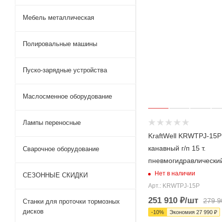
Мебель металлическая
Полировальные машины
Пуско-зарядные устройства
Маслосменное оборудование
Лампы переносные
KraftWell KRWTPJ-15P
канавный г/п 15 т.
Сварочное оборудование
пневмогидравлически
Нет в наличии
СЕЗОННЫЕ СКИДКИ
Арт.: KRWTPJ-15P
251 910
₽
/шт
279 9
Станки для проточки тормозных
дисков
-
10
%
Экономия
27 990
₽