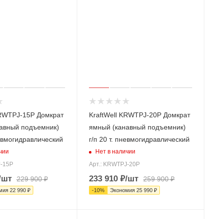
KRWTPJ-15P Домкрат
KraftWell KRWTPJ-20P Домкрат
авный подъемник)
ямный (канавный подъемник)
невмогидравлический
г/п 20 т. пневмогидравлический
чии
Нет в наличии
J-15P
Арт.: KRWTPJ-20P
/шт
233 910
₽
/шт
229 900
₽
259 900
₽
мия
22 990
₽
-
10
%
Экономия
25 990
₽