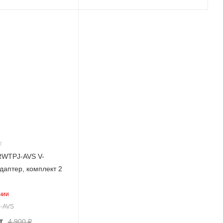
KRWTPJ-AVS V-
даптер, комплект 2
чии
J-AVS
т
4 900
₽