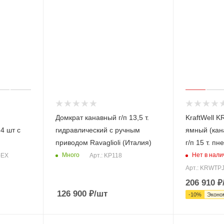
Домкрат канавный г/п 13,5 т.
KraftWell 
4 шт с
гидравлический c ручным
ямный (кан
приводом Ravaglioli (Италия)
г/п 15 т. п
Много
Нет в нали
-EX
Арт.: KP118
Арт.: KRWTP
206 910
₽
126 900
₽
/шт
-
10
%
Эконо