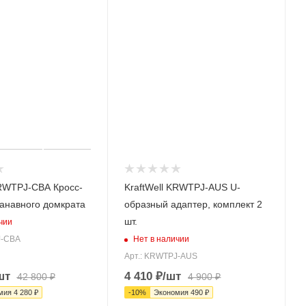
KRWTPJ-CBA Кросс-
KraftWell KRWTPJ-AUS U-
канавного домкрата
образный адаптер, комплект 2
шт.
чии
Нет в наличии
J-CBA
Арт.: KRWTPJ-AUS
шт
4 410
₽
/шт
42 800
₽
4 900
₽
мия
4 280
₽
-
10
%
Экономия
490
₽