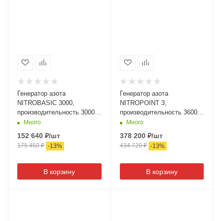
Генератор азота
Генератор азота
NITROBASIC 3000,
NITROPOINT 3,
производительность 3000
производительность 3600
л/час, MarcoTools (Китай-
л/час, SPIN (Италия)
Много
Много
Италия)
152 640
₽
/шт
378 200
₽
/шт
175 450
₽
434 720
₽
-
13
%
-
13
%
В корзину
В корзину