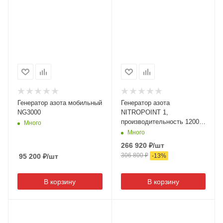
Генератор азота мобильный
Генератор азота
NG3000
NITROPOINT 1,
производительность 1200
Много
л/час, SPIN (Италия)
Много
266 920
₽
/шт
306 800
₽
95 200
₽
/шт
-
13
%
В корзину
В корзину