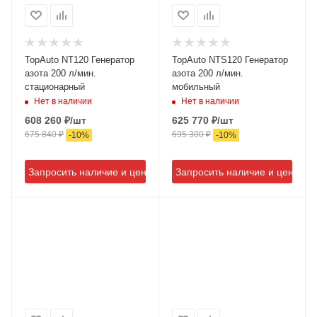
TopAuto NT120 Генератор
TopAuto NTS120 Генератор
азота 200 л/мин.
азота 200 л/мин.
стационарный
мобильный
Нет в наличии
Нет в наличии
608 260
₽
/шт
625 770
₽
/шт
675 840
₽
695 300
₽
-
10
%
-
10
%
Запросить наличие и цену
Запросить наличие и цену