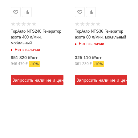
TopAuto NTS240 Генератор
TopAuto NTS36 Генератор
азота 400 л/мин.
азота 60 л/мин. мобильный
мобильный
Нет в наличии
Нет в наличии
851 820
₽
/шт
325 110
₽
/шт
946 470
₽
361 230
₽
-
10
%
-
10
%
Запросить наличие и цену
Запросить наличие и цену