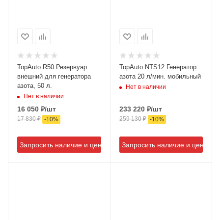
TopAuto R50 Резервуар
TopAuto NTS12 Генератор
внешний для генератора
азота 20 л/мин. мобильный
азота, 50 л.
Нет в наличии
Нет в наличии
16 050
₽
/шт
233 220
₽
/шт
17 830
₽
259 130
₽
-
10
%
-
10
%
Запросить наличие и цену
Запросить наличие и цену