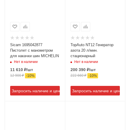
Sicam 1695042877
TopAuto NT12 Генератор
Пистолет с манометром
азота 20 л/мин.
для накачки шин MICHELIN
стационарный
Нет в наличии
Нет в наличии
11 610
₽
/шт
200 390
₽
/шт
12 900
₽
222 660
₽
-
10
%
-
10
%
Запросить наличие и цену
Запросить наличие и цену