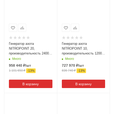
Генератор азота
Генератор азота
NITROPOINT 20,
NITROPOINT 10,
производительность 24000
производительность 12000
л/час, SPIN (Италия)
л/час, SPIN (Италия)
Много
Много
958 440
₽
/шт
727 970
₽
/шт
1 101 650
₽
836 740
₽
-
13
%
-
13
%
В корзину
В корзину