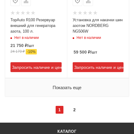
TopAuto R100 Резервуар
Установка для накачки шин
внешний для генератора
азотом NORDBERG
азота, 100 л.
NG506W
Нет в наличии
Нет в наличии
21 750
₽
/шт
24 170
₽
-
10
%
59 500
₽
/шт
Запросить наличие и цену
Запросить наличие и цену
Показать еще
1
2
КАТАЛОГ