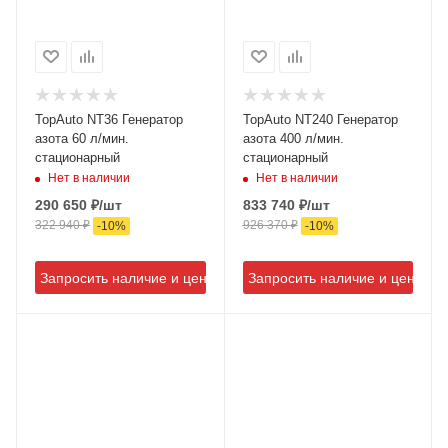
TopAuto NT36 Генератор
TopAuto NT240 Генератор
азота 60 л/мин.
азота 400 л/мин.
стационарный
стационарный
Нет в наличии
Нет в наличии
290 650
₽
/шт
833 740
₽
/шт
322 940
₽
926 370
₽
-
10
%
-
10
%
Запросить наличие и цену
Запросить наличие и цену