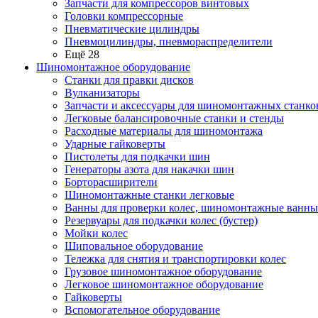
Запчасти для компрессоров винтовых
Головки компрессорные
Пневматические цилиндры
Пневмоцилиндры, пневмораспределители
Ещё 28
Шиномонтажное оборудование
Станки для правки дисков
Вулканизаторы
Запчасти и аксессуары для шиномонтажных станко
Легковые балансировочные станки и стенды
Расходные материалы для шиномонтажа
Ударные гайковерты
Пистолеты для подкачки шин
Генераторы азота для накачки шин
Борторасширители
Шиномонтажные станки легковые
Ванны для проверки колес, шиномонтажные ванны
Резервуары для подкачки колес (бустер)
Мойки колес
Шиповальное оборудование
Тележка для снятия и транспортировки колес
Грузовое шиномонтажное оборудование
Легковое шиномонтажное оборудование
Гайковерты
Вспомогательное оборудование