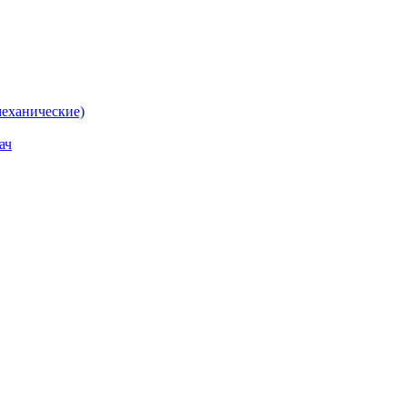
еханические)
ач