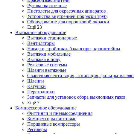
Краскоизмельчители
Рукава окрасочные
Пистолеты для окрасочных аппаратов
Устройства внутренней покраски труб
Оборудование для порошковой окраски
Ещё 23
Вытяжное оборудование
Вытяжки стационарные
Вентиляторы
Насадки, тройники, балансиры, кронштейны
Вытяжки мобильные
Вытяжка в полу
Рельсовые системы
Шланги вытяжные
Сварочная вентиляция, аспирация, фильтры маслян
Шланги
Катушки
Переходники
Запчасти для установок сбора выхлопных газов
Ещё 7
Компрессорное оборудование
Фиттинги и пневмосоединения
Компрессоры винтовые
Поршневые компрессоры
Ресиверы