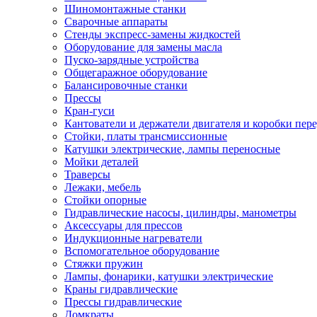
Шиномонтажные станки
Сварочные аппараты
Стенды экспресс-замены жидкостей
Оборудование для замены масла
Пуско-зарядные устройства
Общегаражное оборудование
Балансировочные станки
Прессы
Кран-гуси
Кантователи и держатели двигателя и коробки пере
Стойки, платы трансмиссионные
Катушки электрические, лампы переносные
Мойки деталей
Траверсы
Лежаки, мебель
Стойки опорные
Гидравлические насосы, цилиндры, манометры
Аксессуары для прессов
Индукционные нагреватели
Вспомогательное оборудование
Стяжки пружин
Лампы, фонарики, катушки электрические
Краны гидравлические
Прессы гидравлические
Домкраты