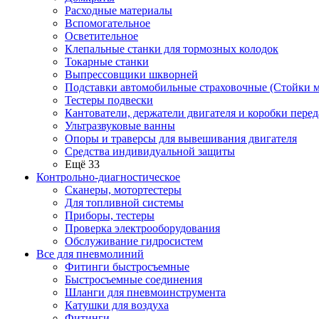
Расходные материалы
Вспомогательное
Осветительное
Клепальные станки для тормозных колодок
Токарные станки
Выпрессовщики шкворней
Подставки автомобильные страховочные (Стойки м
Тестеры подвески
Кантователи, держатели двигателя и коробки перед
Ультразвуковые ванны
Опоры и траверсы для вывешивания двигателя
Средства индивидуальной защиты
Ещё 33
Контрольно-диагностическое
Сканеры, мотортестеры
Для топливной системы
Приборы, тестеры
Проверка электрооборудования
Обслуживание гидросистем
Все для пневмолиний
Фитинги быстросъемные
Быстросъемные соединения
Шланги для пневмоинструмента
Катушки для воздуха
Фитинги