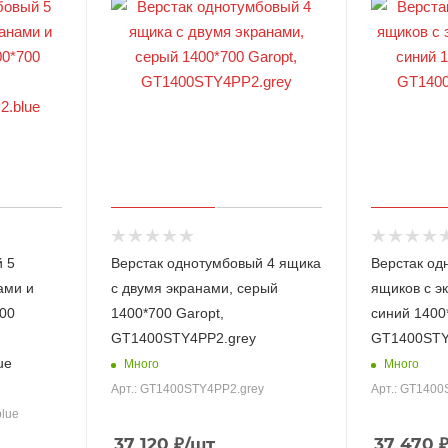
̆ 5
Верстак однотумбовый 4 ящика
Верстак од
ами и
с двумя экранами, серый
ящиков с э
700
1400*700 Garopt,
синий 1400
GT1400STY4PP2.grey
GT1400STY
ue
Много
Много
Арт.: GT1400STY4PP2.grey
Арт.: GT1400
lue
37 120
₽
/шт
37 470