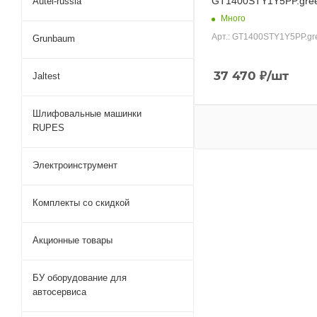
GT1400STY1Y5PP.gre
Autel-russia
Много
Арт.: GT1400STY1Y5PP.gr
Grunbaum
37 470
₽
/шт
Jaltest
Шлифовальные машинки
RUPES
Электроинструмент
Комплекты со скидкой
Акционные товары
БУ оборудование для
автосервиса