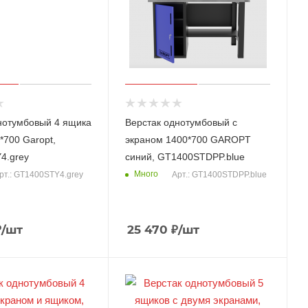
нотумбовый 4 ящика
Верстак однотумбовый с
*700 Garopt,
экраном 1400*700 GAROPT
4.grey
синий, GT1400STDPP.blue
Много
рт.: GT1400STY4.grey
Арт.: GT1400STDPP.blue
₽
/шт
25 470
₽
/шт