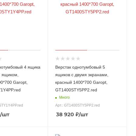
нотумбовый 4 ящика
Верстак однотумбовый 5
и ящиком,
ящиков с двумя экранами,
0*700 Garopt,
красный 1400*700 Garopt,
1Y4PP.red
GT1400STY5PP2.red
Много
STY1Y4PP.red
Арт.: GT1400STY5PP2.red
/шт
38 920
₽
/шт