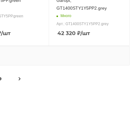
5PP.green
Garopt,
GT1400STY1Y5PP2.grey
Много
STY5PP.green
Арт.: GT1400STY1Y5PP2.grey
₽
/шт
42 320
₽
/шт
9