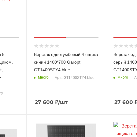
̆ 5
Верстак однотумбовый 4 ящика
Верстак од
щиком,
синий 1400*700 Garopt,
серый 1400
t,
GT1400STY4.blue
GT1400STY
y
Много
Много
Арт.: GT1400STY4.blue
А
ey
27 600
₽
/шт
27 600