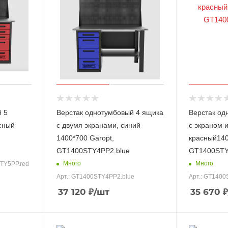
̆ 5
Верстак однотумбовый 4 ящика
Верстак од
сный
с двумя экранами, синий
с экраном 
1400*700 Garopt,
красный140
GT1400STY4PP2.blue
GT1400STY
Много
Много
STY5PP.red
Арт.: GT1400STY4PP2.blue
Арт.: GT1400
37 120
₽
/шт
35 670
₽