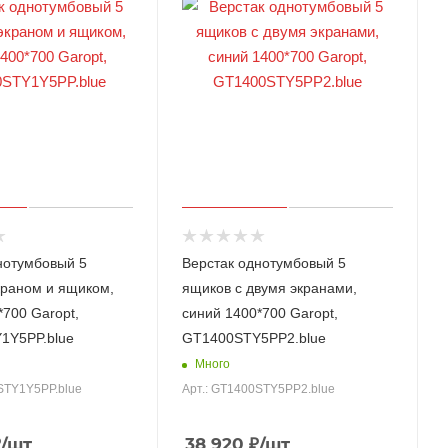
нотумбовый 5
Верстак однотумбовый 5
краном и ящиком,
ящиков с двумя экранами,
*700 Garopt,
синий 1400*700 Garopt,
1Y5PP.blue
GT1400STY5PP2.blue
Много
STY1Y5PP.blue
Арт.: GT1400STY5PP2.blue
₽
/шт
38 920
₽
/шт