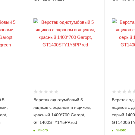
̆ 5
Верстак однотумбовый 5
Верстак од
ами,
ящиков с экраном и ящиком,
ящиков с д
opt,
красный 1400*700 Garopt,
серый 1400
n
GT1400STY1Y5PP.red
GT1400STY
Много
Много