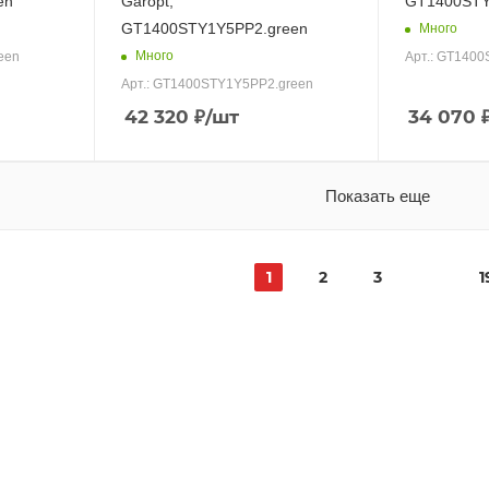
en
Garopt,
GT1400STY
GT1400STY1Y5PP2.green
Много
Много
een
Арт.: GT1400
Арт.: GT1400STY1Y5PP2.green
42 320
₽
/шт
34 070
Показать еще
1
2
3
1