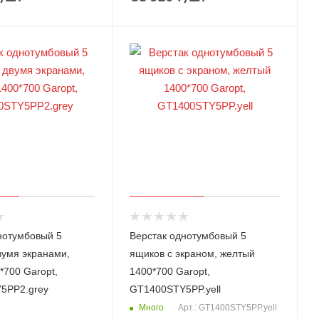
нотумбовый 5
Верстак однотумбовый 5
вумя экранами,
ящиков с экраном, желтый
*700 Garopt,
1400*700 Garopt,
5PP2.grey
GT1400STY5PP.yell
Много
Арт.: GT1400STY5PP.yell