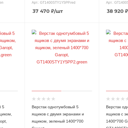
en
Арт.: GT1400STY1Y5PP.red
Арт.: GT1400
37 470
₽
/шт
38 920
₽
̆ 5
Верстак однотумбовый 5
Верстак од
щиком,
ящиков с двумя экранами и
ящиков с э
opt,
ящиком, зеленый 1400*700
1400*700 G