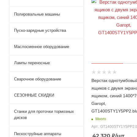
Полировальные машины
Пуско-зарядные устройства
Маслосменное оборудование
Лампы переносные
Сварочное оборудование
Верстак однотумбовыи
ящиков с двумя экран
СЕЗОННЫЕ СКИДКИ
ящиком, синий 1400*
Garopt,
GT1400STY1Y5PP2.bl
Станки для проточки тормозных
дисков
Много
Арт.: GT1400STY1Y5PP2.b
Пескоструйные аппараты
42 320
₽
/шт