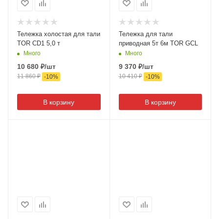
Тележка холостая для тали
Тележка для тали
TOR CD1 5,0 т
приводная 5т 6м TOR GCL
Много
Много
10 680
₽
/шт
9 370
₽
/шт
11 860
₽
10 410
₽
-
10
%
-
10
%
В корзину
В корзину