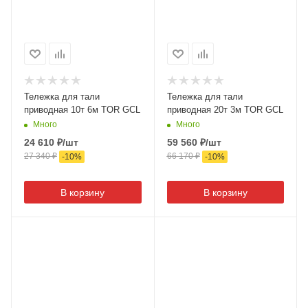
Тележка для тали
Тележка для тали
приводная 10т 6м TOR GCL
приводная 20т 3м TOR GCL
Много
Много
24 610
₽
/шт
59 560
₽
/шт
27 340
₽
66 170
₽
-
10
%
-
10
%
В корзину
В корзину