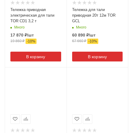
Тележка приводная
Тележка для тали
электрическая для тали
приводная 20т 12м TOR
TOR CD1 3,2 т
GCL
Много
Много
17 870
₽
/шт
60 890
₽
/шт
19 860
₽
67 660
₽
-
10
%
-
10
%
В корзину
В корзину