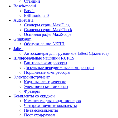
Станции
Bosch-modul
Bosch
ESI[tronic] 2.0
Autel-russia
Сканеры серии MaxiDiag
Сканеры серии MaxiCheck
Осциллографы MaxiScope
Grunbaum
Обслуживание АКПП
Jaltest
Автосканеры для грузовиков Jaltest (Джалтест)
Шлифовальные машинки RUPES
Винтовые компрессоры
Дизельные передвижные компрессоры
Поршневые компрессоры
Электроинструмент
Клуппы электрические
Электрические миксеры
Фрезеры
Комплекты со скидкой
Комплекты для кондиционеров
Четырехстоечные комплекты
Пневмокомплекты
Пост сход-развал