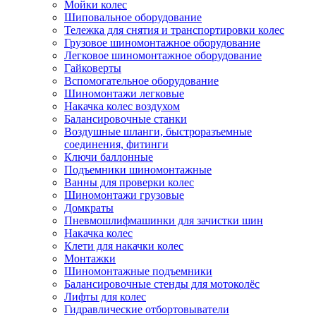
Мойки колес
Шиповальное оборудование
Тележка для снятия и транспортировки колес
Грузовое шиномонтажное оборудование
Легковое шиномонтажное оборудование
Гайковерты
Вспомогательное оборудование
Шиномонтажи легковые
Накачка колес воздухом
Балансировочные станки
Воздушные шланги, быстроразъемные
соединения, фитинги
Ключи баллонные
Подъемники шиномонтажные
Ванны для проверки колес
Шиномонтажи грузовые
Домкраты
Пневмошлифмашинки для зачистки шин
Накачка колес
Клети для накачки колес
Монтажки
Шиномонтажные подъемники
Балансировочные стенды для мотоколёс
Лифты для колес
Гидравлические отбортовыватели