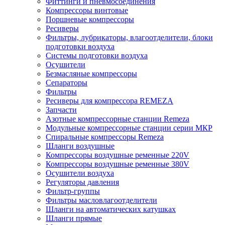
Фиттинги и пневмосоединения
Компрессоры винтовые
Поршневые компрессоры
Ресиверы
Фильтры, лубрикаторы, влагоотделители, блоки
подготовки воздуха
Системы подготовки воздуха
Осушители
Безмасляные компрессоры
Сепараторы
Фильтры
Ресиверы для компрессора REMEZA
Запчасти
Азотные компрессорные станции Remeza
Модульные компрессорные станции серии МКР
Спиральные компрессоры Remeza
Шланги воздушные
Компрессоры воздушные ременные 220V
Компрессоры воздушные ременные 380V
Осушители воздуха
Регуляторы давления
Фильтр-группы
Фильтры масловлагоотделители
Шланги на автоматических катушках
Шланги прямые