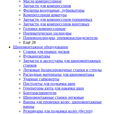
Масло компрессорное
Запчасти для компрессоров
Фильтры воздушные, лубрикаторы
Компрессорная арматура
Запчасти для компрессоров поршневых
Запчасти для компрессоров винтовых
Головки компрессорные
Пневматические цилиндры
Пневмоцилиндры, пневмораспределители
Ещё 28
Шиномонтажное оборудование
Станки для правки дисков
Вулканизаторы
Запчасти и аксессуары для шиномонтажных
станков
Легковые балансировочные станки и стенды
Расходные материалы для шиномонтажа
Ударные гайковерты
Пистолеты для подкачки шин
Генераторы азота для накачки шин
Борторасширители
Шиномонтажные станки легковые
Ванны для проверки колес, шиномонтажные
ванны
Резервуары для подкачки колес (бустер)