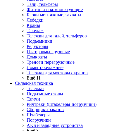
Тали, тельферы
Фитинги и комплектующие
Блоки монтажные, захваты
Лебедки
Краны
Такелаж
Тележки для талей, тельферов
Подъемники
Редукторы
Платформы грузовые
Домкраты
Треноги перегрузочные
Ломы такелажные
Тележки для мостовых кранов
Ещё 11
Складская техника
Тележки
Подъемные столы
Тягачи
Ричтраки (штабелеры-погрузчики)
Сборщики заказов
Штабелеры
Погрузчики
АКБ и зарядные устройства
Ещё 3