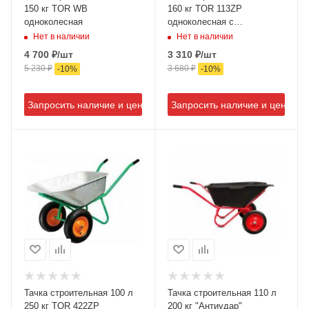
150 кг TOR WB
160 кг TOR 113ZP
одноколесная
одноколесная с
пневмоколесом
Нет в наличии
Нет в наличии
4 700
₽
/шт
3 310
₽
/шт
5 230
₽
3 680
₽
-
10
%
-
10
%
Запросить наличие и цену
Запросить наличие и цену
Тачка строительная 100 л
Тачка строительная 110 л
250 кг TOR 422ZP
200 кг "Антиудар"