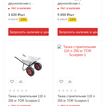
двухколесная с
двухколёсная с
пневмоколесом
пневмоколесом
Нет в наличии
Нет в наличии
3 620
₽
/шт
5 650
₽
/шт
4 020
₽
6 280
₽
-
10
%
-
10
%
Запросить наличие и цену
Запросить наличие и цену
Тачка строительная 110 л
Тачка строительная 110 л
250 кг TOR Scorpion-2
250 кг TOR Scorpion-1
Нет в наличии
Нет в наличии