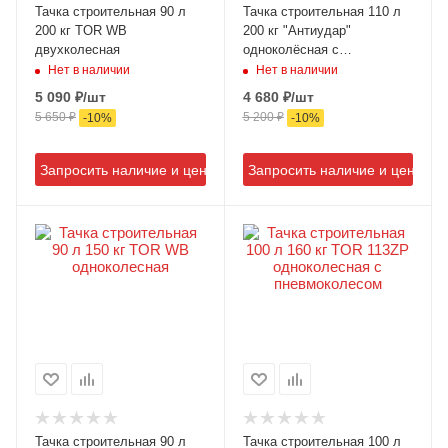
Тачка строительная 90 л
Тачка строительная 110 л
200 кг TOR WB
200 кг "Антиудар"
двухколесная
одноколёсная с
пневмоколесом
Нет в наличии
Нет в наличии
5 090
₽
/шт
4 680
₽
/шт
5 650
₽
5 200
₽
-
10
%
-
10
%
Запросить наличие и цену
Запросить наличие и цену
Тачка строительная 90 л
Тачка строительная 100 л