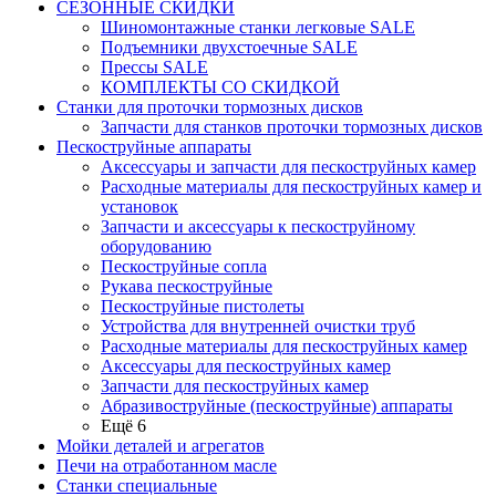
СЕЗОННЫЕ СКИДКИ
Шиномонтажные станки легковые SALE
Подъемники двухстоечные SALE
Прессы SALE
КОМПЛЕКТЫ СО СКИДКОЙ
Станки для проточки тормозных дисков
Запчасти для станков проточки тормозных дисков
Пескоструйные аппараты
Аксессуары и запчасти для пескоструйных камер
Расходные материалы для пескоструйных камер и
установок
Запчасти и аксессуары к пескоструйному
оборудованию
Пескоструйные сопла
Рукава пескоструйные
Пескоструйные пистолеты
Устройства для внутренней очистки труб
Расходные материалы для пескоструйных камер
Аксессуары для пескоструйных камер
Запчасти для пескоструйных камер
Абразивоструйные (пескоструйные) аппараты
Ещё 6
Мойки деталей и агрегатов
Печи на отработанном масле
Станки специальные