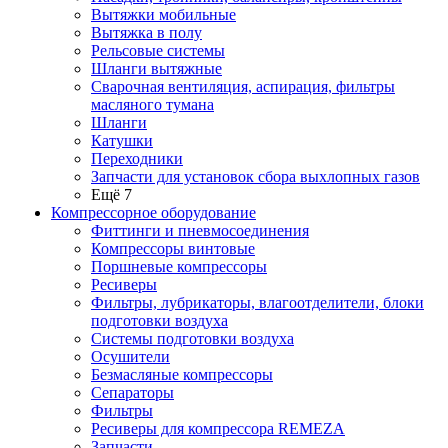
Вытяжки мобильные
Вытяжка в полу
Рельсовые системы
Шланги вытяжные
Сварочная вентиляция, аспирация, фильтры
масляного тумана
Шланги
Катушки
Переходники
Запчасти для установок сбора выхлопных газов
Ещё 7
Компрессорное оборудование
Фиттинги и пневмосоединения
Компрессоры винтовые
Поршневые компрессоры
Ресиверы
Фильтры, лубрикаторы, влагоотделители, блоки
подготовки воздуха
Системы подготовки воздуха
Осушители
Безмасляные компрессоры
Сепараторы
Фильтры
Ресиверы для компрессора REMEZA
Запчасти