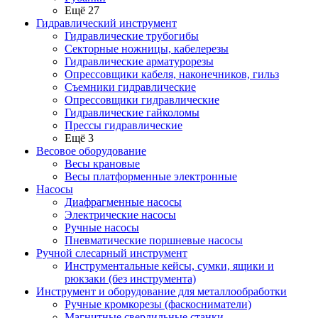
Ещё 27
Гидравлический инструмент
Гидравлические трубогибы
Секторные ножницы, кабелерезы
Гидравлические арматурорезы
Опрессовщики кабеля, наконечников, гильз
Съемники гидравлические
Опрессовщики гидравлические
Гидравлические гайколомы
Прессы гидравлические
Ещё 3
Весовое оборудование
Весы крановые
Весы платформенные электронные
Насосы
Диафрагменные насосы
Электрические насосы
Ручные насосы
Пневматические поршневые насосы
Ручной слесарный инструмент
Инструментальные кейсы, сумки, ящики и
рюкзаки (без инструмента)
Инструмент и оборудование для металлообработки
Ручные кромкорезы (фаскосниматели)
Магнитные сверлильные станки