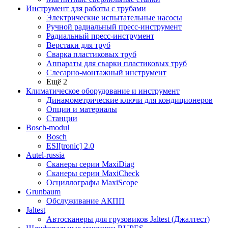
Инструмент для работы с трубами
Электрические испытательные насосы
Ручной радиальный пресс-инструмент
Радиальный пресс-инструмент
Верстаки для труб
Сварка пластиковых труб
Аппараты для сварки пластиковых труб
Слесарно-монтажный инструмент
Ещё 2
Климатическое оборудование и инструмент
Динамометрические ключи для кондиционеров
Опции и материалы
Станции
Bosch-modul
Bosch
ESI[tronic] 2.0
Autel-russia
Сканеры серии MaxiDiag
Сканеры серии MaxiCheck
Осциллографы MaxiScope
Grunbaum
Обслуживание АКПП
Jaltest
Автосканеры для грузовиков Jaltest (Джалтест)