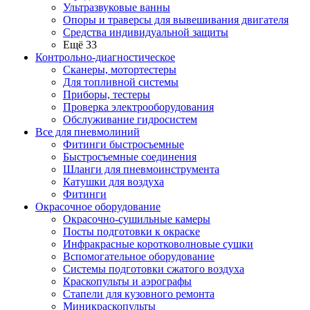
Ультразвуковые ванны
Опоры и траверсы для вывешивания двигателя
Средства индивидуальной защиты
Ещё 33
Контрольно-диагностическое
Сканеры, мотортестеры
Для топливной системы
Приборы, тестеры
Проверка электрооборудования
Обслуживание гидросистем
Все для пневмолиний
Фитинги быстросъемные
Быстросъемные соединения
Шланги для пневмоинструмента
Катушки для воздуха
Фитинги
Окрасочное оборудование
Окрасочно-сушильные камеры
Посты подготовки к окраске
Инфракрасные коротковолновые сушки
Вспомогательное оборудование
Системы подготовки сжатого воздуха
Краскопульты и аэрографы
Стапели для кузовного ремонта
Миникраскопульты