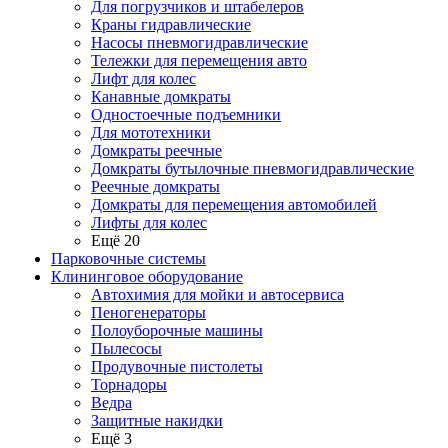
Для погрузчиков и штабелеров
Краны гидравлические
Насосы пневмогидравлические
Тележки для перемещения авто
Лифт для колес
Канавные домкраты
Одностоечные подъемники
Для мототехники
Домкраты реечные
Домкраты бутылочные пневмогидравлические
Реечные домкраты
Домкраты для перемещения автомобилей
Лифты для колес
Ещё 20
Парковочные системы
Клининговое оборудование
Автохимия для мойки и автосервиса
Пеногенераторы
Полоуборочные машины
Пылесосы
Продувочные пистолеты
Торнадоры
Ведра
Защитные накидки
Ещё 3