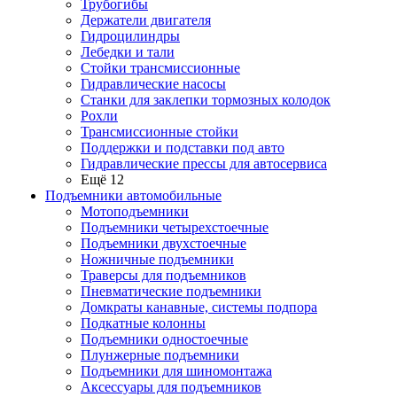
Трубогибы
Держатели двигателя
Гидроцилиндры
Лебедки и тали
Стойки трансмиссионные
Гидравлические насосы
Cтанки для заклепки тормозных колодок
Рохли
Трансмиссионные стойки
Поддержки и подставки под авто
Гидравлические прессы для автосервиса
Ещё 12
Подъемники автомобильные
Мотоподъемники
Подъемники четырехстоечные
Подъемники двухстоечные
Ножничные подъемники
Траверсы для подъемников
Пневматические подъемники
Домкраты канавные, системы подпора
Подкатные колонны
Подъемники одностоечные
Плунжерные подъемники
Подъемники для шиномонтажа
Аксессуары для подъемников