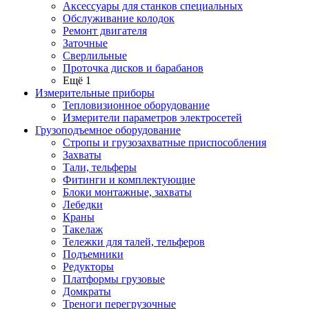
Аксессуары для станков специальных
Обслуживание колодок
Ремонт двигателя
Заточные
Сверлильные
Проточка дисков и барабанов
Ещё 1
Измерительные приборы
Тепловизионное оборудование
Измерители параметров электросетей
Грузоподъемное оборудование
Стропы и грузозахватные приспособления
Захваты
Тали, тельферы
Фитинги и комплектующие
Блоки монтажные, захваты
Лебедки
Краны
Такелаж
Тележки для талей, тельферов
Подъемники
Редукторы
Платформы грузовые
Домкраты
Треноги перегрузочные