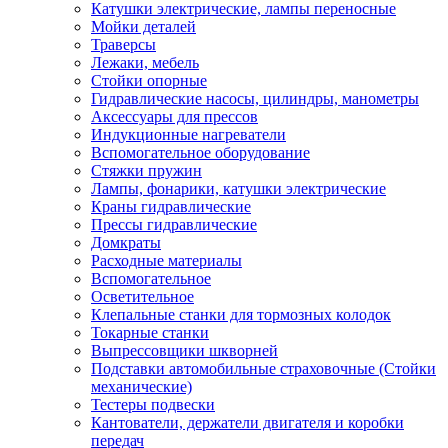
Катушки электрические, лампы переносные
Мойки деталей
Траверсы
Лежаки, мебель
Стойки опорные
Гидравлические насосы, цилиндры, манометры
Аксессуары для прессов
Индукционные нагреватели
Вспомогательное оборудование
Стяжки пружин
Лампы, фонарики, катушки электрические
Краны гидравлические
Прессы гидравлические
Домкраты
Расходные материалы
Вспомогательное
Осветительное
Клепальные станки для тормозных колодок
Токарные станки
Выпрессовщики шкворней
Подставки автомобильные страховочные (Стойки
механические)
Тестеры подвески
Кантователи, держатели двигателя и коробки
передач