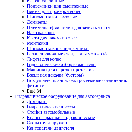
Ключи баллонные
Подъемники шиномонтажные
Ванны для проверки колес
Шиномонтажи грузовые
Домкраты
Пневмошлифмашинки для зачистки шин
Накачка колес
Клети для накачки колес
Монтажки
Шиномонтажные подъемники
Балансировочные стенды для мотоколёс
Лифты для колес
Гидравлические отбортовыватели
Машинки для нарезки протектора
Взрывная накачка (бустеры)
Воздушные шланги, быстросъемные соединения,
фитинги
Ещё 34
Гидравлическое оборудование для автосервиса
Домкраты
Гидравлические прессы
Стойки автомобильные
Краны гаражные гидравлические
Сжиматели пружин
Кантователи двигателя