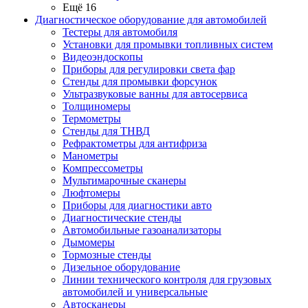
Ещё 16
Диагностическое оборудование для автомобилей
Тестеры для автомобиля
Установки для промывки топливных систем
Видеоэндоскопы
Приборы для регулировки света фар
Стенды для промывки форсунок
Ультразвуковые ванны для автосервиса
Толщиномеры
Термометры
Стенды для ТНВД
Рефрактометры для антифриза
Манометры
Компрессометры
Мультимарочные сканеры
Люфтомеры
Приборы для диагностики авто
Диагностические стенды
Автомобильные газоанализаторы
Дымомеры
Тормозные стенды
Дизельное оборудование
Линии технического контроля для грузовых
автомобилей и универсальные
Автосканеры