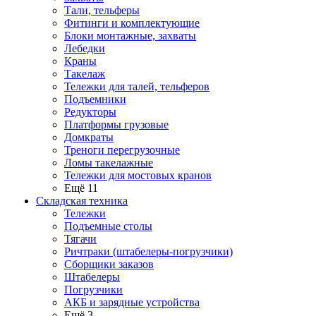
Тали, тельферы
Фитинги и комплектующие
Блоки монтажные, захваты
Лебедки
Краны
Такелаж
Тележки для талей, тельферов
Подъемники
Редукторы
Платформы грузовые
Домкраты
Треноги перегрузочные
Ломы такелажные
Тележки для мостовых кранов
Ещё 11
Складская техника
Тележки
Подъемные столы
Тягачи
Ричтраки (штабелеры-погрузчики)
Сборщики заказов
Штабелеры
Погрузчики
АКБ и зарядные устройства
Ещё 3