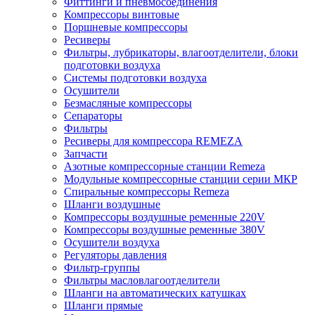
Фиттинги и пневмосоединения
Компрессоры винтовые
Поршневые компрессоры
Ресиверы
Фильтры, лубрикаторы, влагоотделители, блоки
подготовки воздуха
Системы подготовки воздуха
Осушители
Безмасляные компрессоры
Сепараторы
Фильтры
Ресиверы для компрессора REMEZA
Запчасти
Азотные компрессорные станции Remeza
Модульные компрессорные станции серии МКР
Спиральные компрессоры Remeza
Шланги воздушные
Компрессоры воздушные ременные 220V
Компрессоры воздушные ременные 380V
Осушители воздуха
Регуляторы давления
Фильтр-группы
Фильтры масловлагоотделители
Шланги на автоматических катушках
Шланги прямые