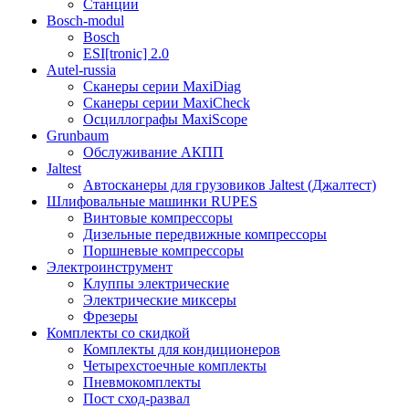
Станции
Bosch-modul
Bosch
ESI[tronic] 2.0
Autel-russia
Сканеры серии MaxiDiag
Сканеры серии MaxiCheck
Осциллографы MaxiScope
Grunbaum
Обслуживание АКПП
Jaltest
Автосканеры для грузовиков Jaltest (Джалтест)
Шлифовальные машинки RUPES
Винтовые компрессоры
Дизельные передвижные компрессоры
Поршневые компрессоры
Электроинструмент
Клуппы электрические
Электрические миксеры
Фрезеры
Комплекты со скидкой
Комплекты для кондиционеров
Четырехстоечные комплекты
Пневмокомплекты
Пост сход-развал