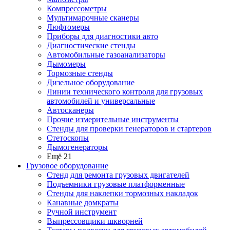
Компрессометры
Мультимарочные сканеры
Люфтомеры
Приборы для диагностики авто
Диагностические стенды
Автомобильные газоанализаторы
Дымомеры
Тормозные стенды
Дизельное оборудование
Линии технического контроля для грузовых
автомобилей и универсальные
Автосканеры
Прочие измерительные инструменты
Стенды для проверки генераторов и стартеров
Стетоскопы
Дымогенераторы
Ещё 21
Грузовое оборудование
Стенд для ремонта грузовых двигателей
Подъемники грузовые платформенные
Стенды для наклепки тормозных накладок
Канавные домкраты
Ручной инструмент
Выпрессовщики шкворней