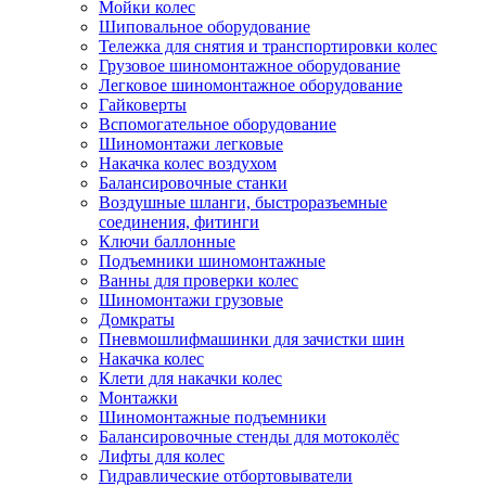
Мойки колес
Шиповальное оборудование
Тележка для снятия и транспортировки колес
Грузовое шиномонтажное оборудование
Легковое шиномонтажное оборудование
Гайковерты
Вспомогательное оборудование
Шиномонтажи легковые
Накачка колес воздухом
Балансировочные станки
Воздушные шланги, быстроразъемные
соединения, фитинги
Ключи баллонные
Подъемники шиномонтажные
Ванны для проверки колес
Шиномонтажи грузовые
Домкраты
Пневмошлифмашинки для зачистки шин
Накачка колес
Клети для накачки колес
Монтажки
Шиномонтажные подъемники
Балансировочные стенды для мотоколёс
Лифты для колес
Гидравлические отбортовыватели