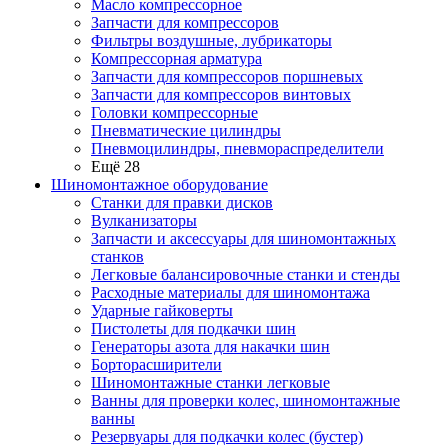
Масло компрессорное
Запчасти для компрессоров
Фильтры воздушные, лубрикаторы
Компрессорная арматура
Запчасти для компрессоров поршневых
Запчасти для компрессоров винтовых
Головки компрессорные
Пневматические цилиндры
Пневмоцилиндры, пневмораспределители
Ещё 28
Шиномонтажное оборудование
Станки для правки дисков
Вулканизаторы
Запчасти и аксессуары для шиномонтажных
станков
Легковые балансировочные станки и стенды
Расходные материалы для шиномонтажа
Ударные гайковерты
Пистолеты для подкачки шин
Генераторы азота для накачки шин
Борторасширители
Шиномонтажные станки легковые
Ванны для проверки колес, шиномонтажные
ванны
Резервуары для подкачки колес (бустер)