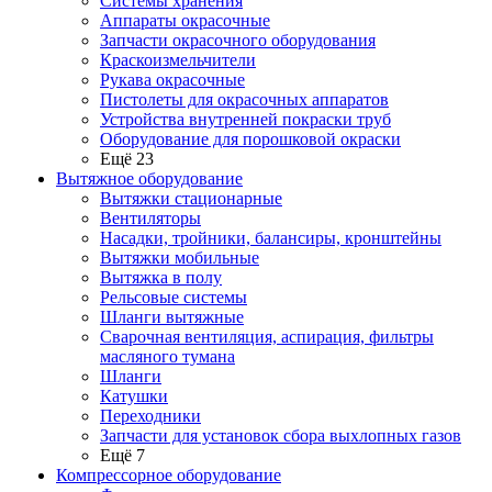
Системы хранения
Аппараты окрасочные
Запчасти окрасочного оборудования
Краскоизмельчители
Рукава окрасочные
Пистолеты для окрасочных аппаратов
Устройства внутренней покраски труб
Оборудование для порошковой окраски
Ещё 23
Вытяжное оборудование
Вытяжки стационарные
Вентиляторы
Насадки, тройники, балансиры, кронштейны
Вытяжки мобильные
Вытяжка в полу
Рельсовые системы
Шланги вытяжные
Сварочная вентиляция, аспирация, фильтры
масляного тумана
Шланги
Катушки
Переходники
Запчасти для установок сбора выхлопных газов
Ещё 7
Компрессорное оборудование