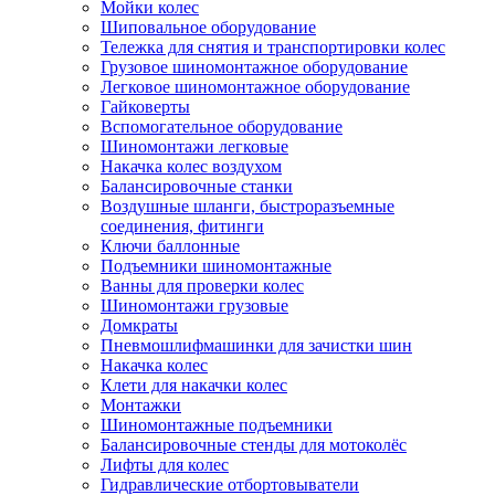
Мойки колес
Шиповальное оборудование
Тележка для снятия и транспортировки колес
Грузовое шиномонтажное оборудование
Легковое шиномонтажное оборудование
Гайковерты
Вспомогательное оборудование
Шиномонтажи легковые
Накачка колес воздухом
Балансировочные станки
Воздушные шланги, быстроразъемные
соединения, фитинги
Ключи баллонные
Подъемники шиномонтажные
Ванны для проверки колес
Шиномонтажи грузовые
Домкраты
Пневмошлифмашинки для зачистки шин
Накачка колес
Клети для накачки колес
Монтажки
Шиномонтажные подъемники
Балансировочные стенды для мотоколёс
Лифты для колес
Гидравлические отбортовыватели