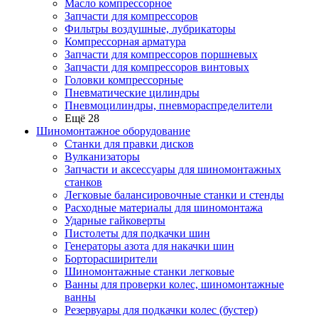
Масло компрессорное
Запчасти для компрессоров
Фильтры воздушные, лубрикаторы
Компрессорная арматура
Запчасти для компрессоров поршневых
Запчасти для компрессоров винтовых
Головки компрессорные
Пневматические цилиндры
Пневмоцилиндры, пневмораспределители
Ещё 28
Шиномонтажное оборудование
Станки для правки дисков
Вулканизаторы
Запчасти и аксессуары для шиномонтажных
станков
Легковые балансировочные станки и стенды
Расходные материалы для шиномонтажа
Ударные гайковерты
Пистолеты для подкачки шин
Генераторы азота для накачки шин
Борторасширители
Шиномонтажные станки легковые
Ванны для проверки колес, шиномонтажные
ванны
Резервуары для подкачки колес (бустер)