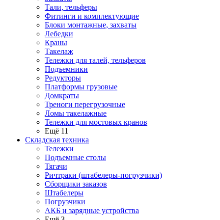
Тали, тельферы
Фитинги и комплектующие
Блоки монтажные, захваты
Лебедки
Краны
Такелаж
Тележки для талей, тельферов
Подъемники
Редукторы
Платформы грузовые
Домкраты
Треноги перегрузочные
Ломы такелажные
Тележки для мостовых кранов
Ещё 11
Складская техника
Тележки
Подъемные столы
Тягачи
Ричтраки (штабелеры-погрузчики)
Сборщики заказов
Штабелеры
Погрузчики
АКБ и зарядные устройства
Ещё 3