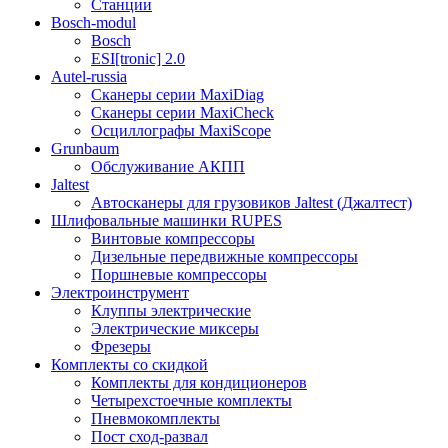
Станции
Bosch-modul
Bosch
ESI[tronic] 2.0
Autel-russia
Сканеры серии MaxiDiag
Сканеры серии MaxiCheck
Осциллографы MaxiScope
Grunbaum
Обслуживание АКПП
Jaltest
Автосканеры для грузовиков Jaltest (Джалтест)
Шлифовальные машинки RUPES
Винтовые компрессоры
Дизельные передвижные компрессоры
Поршневые компрессоры
Электроинструмент
Клуппы электрические
Электрические миксеры
Фрезеры
Комплекты со скидкой
Комплекты для кондиционеров
Четырехстоечные комплекты
Пневмокомплекты
Пост сход-развал