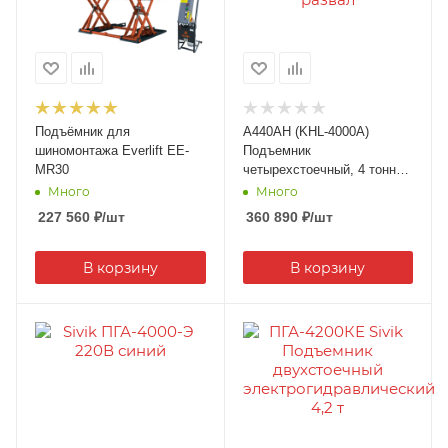
Подъёмник для
A440AH (KHL-4000A)
шиномонтажа Everlift EE-
Подъемник
MR30
четырехстоечный, 4 тонны,
под 3D сход-развал
Много
Много
227 560
₽
/шт
360 890
₽
/шт
В корзину
В корзину