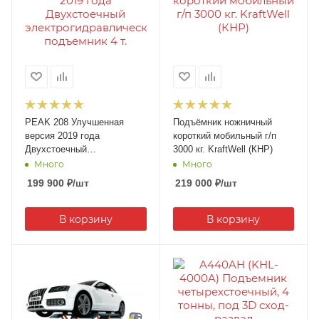
PEAK 208 Улучшенная
Подъёмник ножничный
версия 2019 года
короткий мобильный г/п
Двухстоечный
3000 кг. KraftWell (КНР)
электрогидравлический
Много
Много
подъемник 4 т.
199 900
₽
/шт
219 000
₽
/шт
В корзину
В корзину