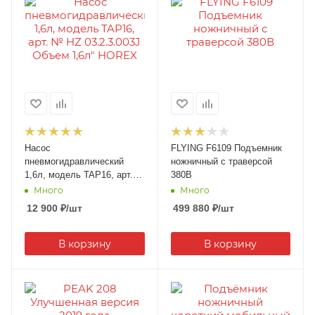
Насос
FLYING F6109 Подъемник
пневмогидравлический
ножничный с траверсой
1,6л, модель TAP16, арт.
380В
№ HZ 03.2.3.003J Объем
Много
Много
1,6л" HOREX
12 900
₽
/шт
499 880
₽
/шт
В корзину
В корзину