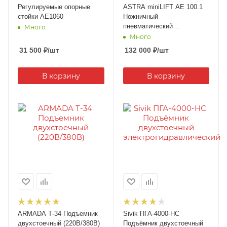
Регулируемые опорные
ASTRA miniLIFT AE 100.1
стойки AE1060
Ножничный
пневматический
Много
подъемник, г/п 2,5 тонны
Много
31 500
₽
/шт
132 000
₽
/шт
В корзину
В корзину
ARMADA Т-34 Подъемник
Sivik ПГА-4000-НС
двухстоечный (220В/380В)
Подъёмник двухстоечный