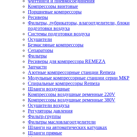
Фиттинги и пневмосоединения
Компрессоры винтовые
Поршневые компрессоры
Ресиверы
Фильтры, лубрикаторы, влагоотделители, блоки
подготовки воздуха
Системы подготовки воздуха
Осушители
Безмасляные компрессоры
Сепараторы
Фильтры
Ресиверы для компрессора REMEZA
Запчасти
Азотные компрессорные станции Remeza
Модульные компрессорные станции серии МКР
Спиральные компрессоры Remeza
Шланги воздушные
Компрессоры воздушные ременные 220V
Компрессоры воздушные ременные 380V
Осушители воздуха
Регуляторы давления
Фильтр-группы
Фильтры масловлагоотделители
Шланги на автоматических катушках
Шланги прямые