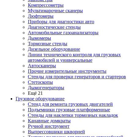
Компрессометры
Мультимарочные сканеры
Люфтомеры
Приборы для диагностики авто
Диагностические стенды
Автомобильные газоанализаторы
Дымомеры
Тормозные стенды
Дизельное оборудование
Линии технического контроля для грузовых
автомобилей и универсальные
Автосканеры
Прочие измерительные инструменты
Стенды для проверки генераторов и стартеров
Стетоскопы
Дымогенераторы
Ещё 21
Грузовое оборудование
Стенд для ремонта грузовых двигателей
Подъемники грузовые платформенные
Стенды для наклепки тормозных накладок
Канавные домкраты
Ручной инструмент
Выпрессовщики шкворней