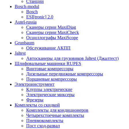
Станции
Bosch-modul
Bosch
ESI[tronic] 2.0
Autel-russia
Сканеры серии MaxiDiag
Сканеры серии MaxiCheck
Осциллографы MaxiScope
Grunbaum
Обслуживание АКПП
Jaltest
Автосканеры для грузовиков Jaltest (Джалтест)
Шлифовальные машинки RUPES
Винтовые компрессоры
Дизельные передвижные компрессоры
Поршневые компрессоры
Электроинструмент
Клуппы электрические
Электрические миксеры
Фрезеры
Комплекты со скидкой
Комплекты для кондиционеров
Четырехстоечные комплекты
Пневмокомплекты
Пост сход-развал