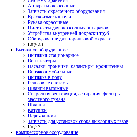
Системы хранения
Аппараты окрасочные
Запчасти окрасочного оборудования
Краскоизмельчители
Рукава окрасочные
Пистолеты для окрасочных аппаратов
Устройства внутренней покраски труб
Оборудование для порошковой окраски
Ещё 23
Вытяжное оборудование
Вытяжки стационарные
Вентиляторы
Насадки, тройники, балансиры, кронштейны
Вытяжки мобильные
Вытяжка в полу
Рельсовые системы
Шланги вытяжные
Сварочная вентиляция, аспирация, фильтры
масляного тумана
Шланги
Катушки
Переходники
Запчасти для установок сбора выхлопных газов
Ещё 7
Компрессорное оборудование