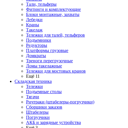
Тали, тельферы
Фитинги и комплектующие
Блоки монтажные, захваты
Лебедки
Краны
Такелаж
Тележки для талей, тельферов
Подъемники
Редукторы
Платформы грузовые
Домкраты
Треноги перегрузочные
Ломы такелажные
Тележки для мостовых кранов
Ещё 11
Складская техника
Тележки
Подъемные столы
Тягачи
Ричтраки (штабелеры-погрузчики)
Сборщики заказов
Штабелеры
Погрузчики
АКБ и зарядные устройства
Ещё 3