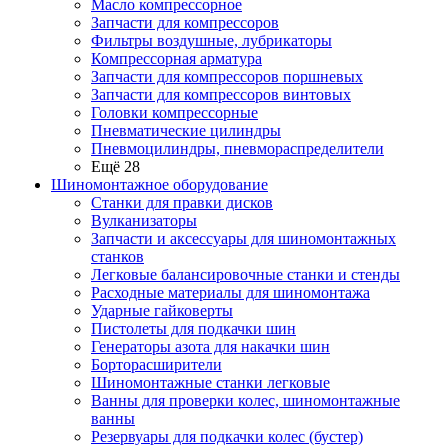
Масло компрессорное
Запчасти для компрессоров
Фильтры воздушные, лубрикаторы
Компрессорная арматура
Запчасти для компрессоров поршневых
Запчасти для компрессоров винтовых
Головки компрессорные
Пневматические цилиндры
Пневмоцилиндры, пневмораспределители
Ещё 28
Шиномонтажное оборудование
Станки для правки дисков
Вулканизаторы
Запчасти и аксессуары для шиномонтажных
станков
Легковые балансировочные станки и стенды
Расходные материалы для шиномонтажа
Ударные гайковерты
Пистолеты для подкачки шин
Генераторы азота для накачки шин
Борторасширители
Шиномонтажные станки легковые
Ванны для проверки колес, шиномонтажные
ванны
Резервуары для подкачки колес (бустер)