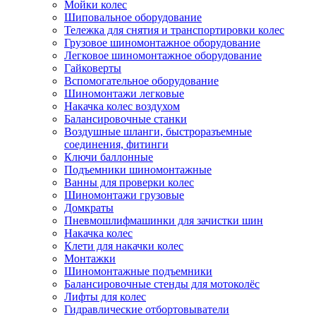
Мойки колес
Шиповальное оборудование
Тележка для снятия и транспортировки колес
Грузовое шиномонтажное оборудование
Легковое шиномонтажное оборудование
Гайковерты
Вспомогательное оборудование
Шиномонтажи легковые
Накачка колес воздухом
Балансировочные станки
Воздушные шланги, быстроразъемные
соединения, фитинги
Ключи баллонные
Подъемники шиномонтажные
Ванны для проверки колес
Шиномонтажи грузовые
Домкраты
Пневмошлифмашинки для зачистки шин
Накачка колес
Клети для накачки колес
Монтажки
Шиномонтажные подъемники
Балансировочные стенды для мотоколёс
Лифты для колес
Гидравлические отбортовыватели