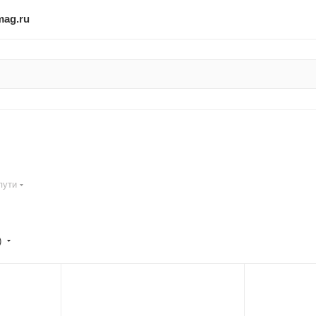
mag.ru
пути
)