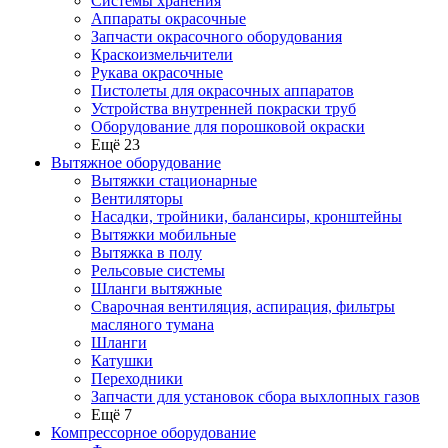
Системы хранения
Аппараты окрасочные
Запчасти окрасочного оборудования
Краскоизмельчители
Рукава окрасочные
Пистолеты для окрасочных аппаратов
Устройства внутренней покраски труб
Оборудование для порошковой окраски
Ещё 23
Вытяжное оборудование
Вытяжки стационарные
Вентиляторы
Насадки, тройники, балансиры, кронштейны
Вытяжки мобильные
Вытяжка в полу
Рельсовые системы
Шланги вытяжные
Сварочная вентиляция, аспирация, фильтры
масляного тумана
Шланги
Катушки
Переходники
Запчасти для установок сбора выхлопных газов
Ещё 7
Компрессорное оборудование