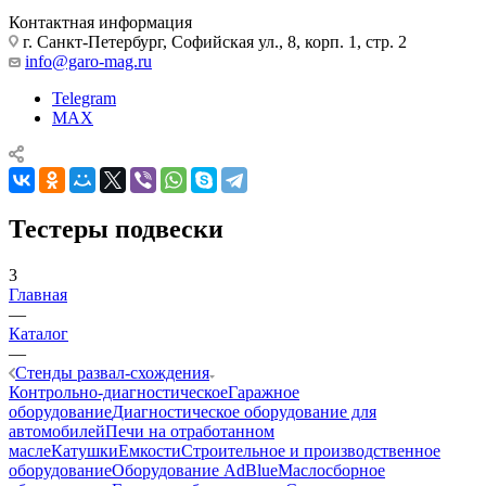
Контактная информация
г. Санкт-Петербург, Софийская ул., 8, корп. 1, стр. 2
info@garo-mag.ru
Telegram
MAX
Тестеры подвески
3
Главная
—
Каталог
—
Стенды развал-схождения
Контрольно-диагностическое
Гаражное
оборудование
Диагностическое оборудование для
автомобилей
Печи на отработанном
масле
Катушки
Емкости
Строительное и производственное
оборудование
Оборудование AdBlue
Маслосборное