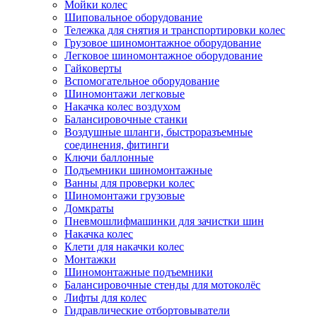
Мойки колес
Шиповальное оборудование
Тележка для снятия и транспортировки колес
Грузовое шиномонтажное оборудование
Легковое шиномонтажное оборудование
Гайковерты
Вспомогательное оборудование
Шиномонтажи легковые
Накачка колес воздухом
Балансировочные станки
Воздушные шланги, быстроразъемные
соединения, фитинги
Ключи баллонные
Подъемники шиномонтажные
Ванны для проверки колес
Шиномонтажи грузовые
Домкраты
Пневмошлифмашинки для зачистки шин
Накачка колес
Клети для накачки колес
Монтажки
Шиномонтажные подъемники
Балансировочные стенды для мотоколёс
Лифты для колес
Гидравлические отбортовыватели