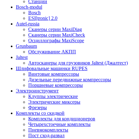
Станции
Bosch-modul
Bosch
ESI[tronic] 2.0
Autel-russia
Сканеры серии MaxiDiag
Сканеры серии MaxiCheck
Осциллографы MaxiScope
Grunbaum
Обслуживание АКПП
Jaltest
Автосканеры для грузовиков Jaltest (Джалтест)
Шлифовальные машинки RUPES
Винтовые компрессоры
Дизельные передвижные компрессоры
Поршневые компрессоры
Электроинструмент
Клуппы электрические
Электрические миксеры
Фрезеры
Комплекты со скидкой
Комплекты для кондиционеров
Четырехстоечные комплекты
Пневмокомплекты
Пост сход-развал