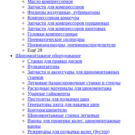
Масло компрессорное
Запчасти для компрессоров
Фильтры воздушные, лубрикаторы
Компрессорная арматура
Запчасти для компрессоров поршневых
Запчасти для компрессоров винтовых
Головки компрессорные
Пневматические цилиндры
Пневмоцилиндры, пневмораспределители
Ещё 28
Шиномонтажное оборудование
Станки для правки дисков
Вулканизаторы
Запчасти и аксессуары для шиномонтажных
станков
Легковые балансировочные станки и стенды
Расходные материалы для шиномонтажа
Ударные гайковерты
Пистолеты для подкачки шин
Генераторы азота для накачки шин
Борторасширители
Шиномонтажные станки легковые
Ванны для проверки колес, шиномонтажные
ванны
Резервуары для подкачки колес (бустер)