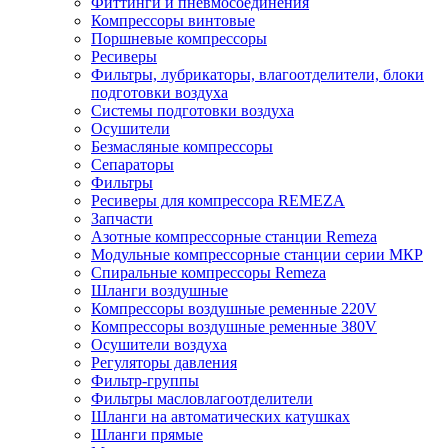
Фиттинги и пневмосоединения
Компрессоры винтовые
Поршневые компрессоры
Ресиверы
Фильтры, лубрикаторы, влагоотделители, блоки
подготовки воздуха
Системы подготовки воздуха
Осушители
Безмасляные компрессоры
Сепараторы
Фильтры
Ресиверы для компрессора REMEZA
Запчасти
Азотные компрессорные станции Remeza
Модульные компрессорные станции серии МКР
Спиральные компрессоры Remeza
Шланги воздушные
Компрессоры воздушные ременные 220V
Компрессоры воздушные ременные 380V
Осушители воздуха
Регуляторы давления
Фильтр-группы
Фильтры масловлагоотделители
Шланги на автоматических катушках
Шланги прямые