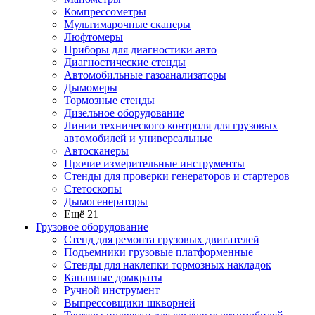
Компрессометры
Мультимарочные сканеры
Люфтомеры
Приборы для диагностики авто
Диагностические стенды
Автомобильные газоанализаторы
Дымомеры
Тормозные стенды
Дизельное оборудование
Линии технического контроля для грузовых
автомобилей и универсальные
Автосканеры
Прочие измерительные инструменты
Стенды для проверки генераторов и стартеров
Стетоскопы
Дымогенераторы
Ещё 21
Грузовое оборудование
Стенд для ремонта грузовых двигателей
Подъемники грузовые платформенные
Стенды для наклепки тормозных накладок
Канавные домкраты
Ручной инструмент
Выпрессовщики шкворней