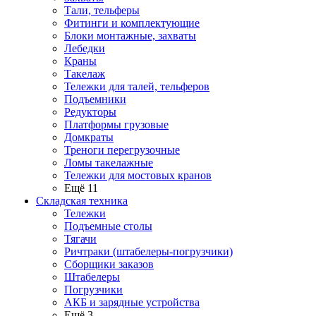
Тали, тельферы
Фитинги и комплектующие
Блоки монтажные, захваты
Лебедки
Краны
Такелаж
Тележки для талей, тельферов
Подъемники
Редукторы
Платформы грузовые
Домкраты
Треноги перегрузочные
Ломы такелажные
Тележки для мостовых кранов
Ещё 11
Складская техника
Тележки
Подъемные столы
Тягачи
Ричтраки (штабелеры-погрузчики)
Сборщики заказов
Штабелеры
Погрузчики
АКБ и зарядные устройства
Ещё 3