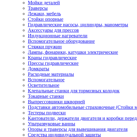
Мойки деталей
Траверсы
Лежаки, мебель
Стойки опорные
Гидравлические насосы, цилиндры, манометры
Аксессуары для прессов
Индукционные нагреватели
Вспомогательное оборудование
Стяжки пружин
Лампы, фонарики, катушки электрические
Краны гидравлические
Прессы гидравлические
Домкраты
Расходные материалы
Вспомогательное
Осветительное
Клепальные станки для тормозных колодок
Токарные станки
Выпрессовщики шкворней
Подставки автомобильные страховочные (Стойки м
Тестеры подвески
Кантователи, держатели двигателя и коробки перед
Ультразвуковые ванны
Опоры и траверсы для вывешивания двигателя
Средства индивидуальной защиты