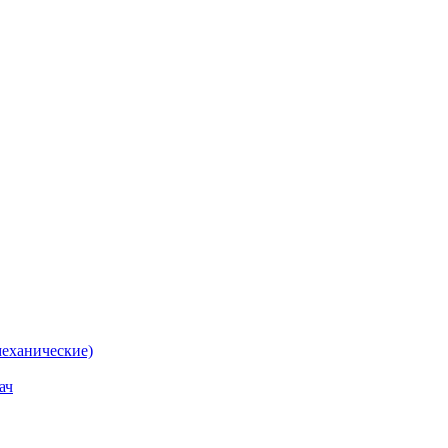
еханические)
ач