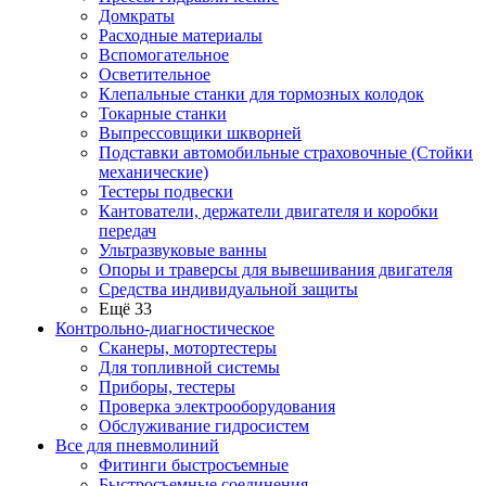
Домкраты
Расходные материалы
Вспомогательное
Осветительное
Клепальные станки для тормозных колодок
Токарные станки
Выпрессовщики шкворней
Подставки автомобильные страховочные (Стойки
механические)
Тестеры подвески
Кантователи, держатели двигателя и коробки
передач
Ультразвуковые ванны
Опоры и траверсы для вывешивания двигателя
Средства индивидуальной защиты
Ещё 33
Контрольно-диагностическое
Сканеры, мотортестеры
Для топливной системы
Приборы, тестеры
Проверка электрооборудования
Обслуживание гидросистем
Все для пневмолиний
Фитинги быстросъемные
Быстросъемные соединения