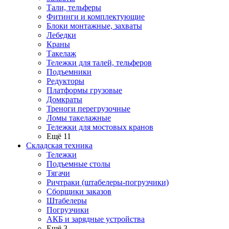
Тали, тельферы
Фитинги и комплектующие
Блоки монтажные, захваты
Лебедки
Краны
Такелаж
Тележки для талей, тельферов
Подъемники
Редукторы
Платформы грузовые
Домкраты
Треноги перегрузочные
Ломы такелажные
Тележки для мостовых кранов
Ещё 11
Складская техника
Тележки
Подъемные столы
Тягачи
Ричтраки (штабелеры-погрузчики)
Сборщики заказов
Штабелеры
Погрузчики
АКБ и зарядные устройства
Ещё 3