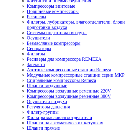
Фиттинги и пневмосоединения
Компрессоры винтовые
Поршневые компрессоры
Ресиверы
Фильтры, лубрикаторы, влагоотделители, блоки
подготовки воздуха
Системы подготовки воздуха
Осушители
Безмасляные компрессоры
Сепараторы
Фильтры
Ресиверы для компрессора REMEZA
Запчасти
Азотные компрессорные станции Remeza
Модульные компрессорные станции серии МКР
Спиральные компрессоры Remeza
Шланги воздушные
Компрессоры воздушные ременные 220V
Компрессоры воздушные ременные 380V
Осушители воздуха
Регуляторы давления
Фильтр-группы
Фильтры масловлагоотделители
Шланги на автоматических катушках
Шланги прямые