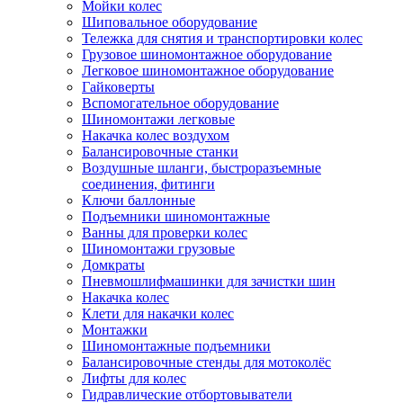
Мойки колес
Шиповальное оборудование
Тележка для снятия и транспортировки колес
Грузовое шиномонтажное оборудование
Легковое шиномонтажное оборудование
Гайковерты
Вспомогательное оборудование
Шиномонтажи легковые
Накачка колес воздухом
Балансировочные станки
Воздушные шланги, быстроразъемные
соединения, фитинги
Ключи баллонные
Подъемники шиномонтажные
Ванны для проверки колес
Шиномонтажи грузовые
Домкраты
Пневмошлифмашинки для зачистки шин
Накачка колес
Клети для накачки колес
Монтажки
Шиномонтажные подъемники
Балансировочные стенды для мотоколёс
Лифты для колес
Гидравлические отбортовыватели