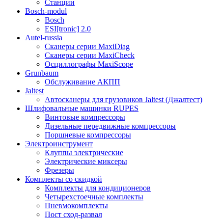
Станции
Bosch-modul
Bosch
ESI[tronic] 2.0
Autel-russia
Сканеры серии MaxiDiag
Сканеры серии MaxiCheck
Осциллографы MaxiScope
Grunbaum
Обслуживание АКПП
Jaltest
Автосканеры для грузовиков Jaltest (Джалтест)
Шлифовальные машинки RUPES
Винтовые компрессоры
Дизельные передвижные компрессоры
Поршневые компрессоры
Электроинструмент
Клуппы электрические
Электрические миксеры
Фрезеры
Комплекты со скидкой
Комплекты для кондиционеров
Четырехстоечные комплекты
Пневмокомплекты
Пост сход-развал