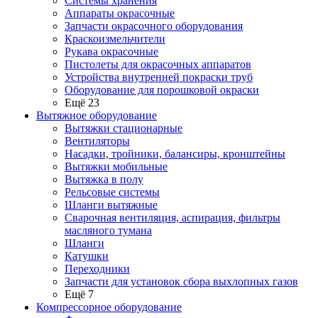
Системы хранения
Аппараты окрасочные
Запчасти окрасочного оборудования
Краскоизмельчители
Рукава окрасочные
Пистолеты для окрасочных аппаратов
Устройства внутренней покраски труб
Оборудование для порошковой окраски
Ещё 23
Вытяжное оборудование
Вытяжки стационарные
Вентиляторы
Насадки, тройники, балансиры, кронштейны
Вытяжки мобильные
Вытяжка в полу
Рельсовые системы
Шланги вытяжные
Сварочная вентиляция, аспирация, фильтры
масляного тумана
Шланги
Катушки
Переходники
Запчасти для установок сбора выхлопных газов
Ещё 7
Компрессорное оборудование