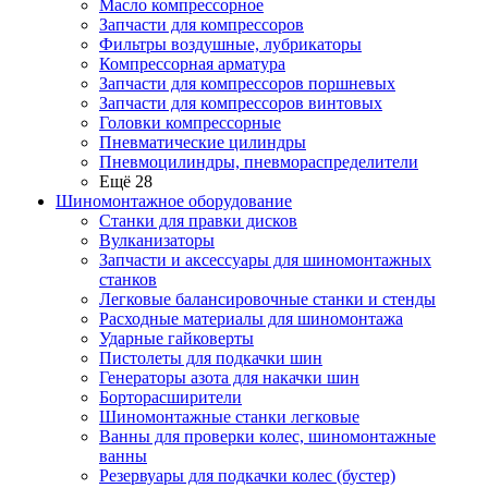
Масло компрессорное
Запчасти для компрессоров
Фильтры воздушные, лубрикаторы
Компрессорная арматура
Запчасти для компрессоров поршневых
Запчасти для компрессоров винтовых
Головки компрессорные
Пневматические цилиндры
Пневмоцилиндры, пневмораспределители
Ещё 28
Шиномонтажное оборудование
Станки для правки дисков
Вулканизаторы
Запчасти и аксессуары для шиномонтажных
станков
Легковые балансировочные станки и стенды
Расходные материалы для шиномонтажа
Ударные гайковерты
Пистолеты для подкачки шин
Генераторы азота для накачки шин
Борторасширители
Шиномонтажные станки легковые
Ванны для проверки колес, шиномонтажные
ванны
Резервуары для подкачки колес (бустер)