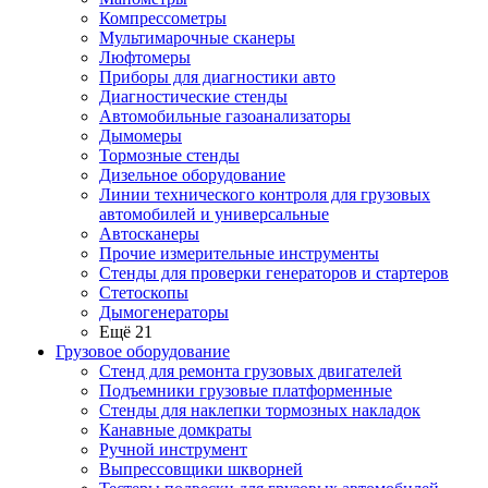
Компрессометры
Мультимарочные сканеры
Люфтомеры
Приборы для диагностики авто
Диагностические стенды
Автомобильные газоанализаторы
Дымомеры
Тормозные стенды
Дизельное оборудование
Линии технического контроля для грузовых
автомобилей и универсальные
Автосканеры
Прочие измерительные инструменты
Стенды для проверки генераторов и стартеров
Стетоскопы
Дымогенераторы
Ещё 21
Грузовое оборудование
Стенд для ремонта грузовых двигателей
Подъемники грузовые платформенные
Стенды для наклепки тормозных накладок
Канавные домкраты
Ручной инструмент
Выпрессовщики шкворней