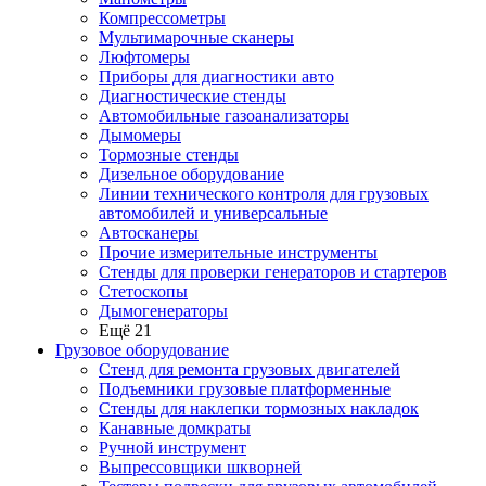
Компрессометры
Мультимарочные сканеры
Люфтомеры
Приборы для диагностики авто
Диагностические стенды
Автомобильные газоанализаторы
Дымомеры
Тормозные стенды
Дизельное оборудование
Линии технического контроля для грузовых
автомобилей и универсальные
Автосканеры
Прочие измерительные инструменты
Стенды для проверки генераторов и стартеров
Стетоскопы
Дымогенераторы
Ещё 21
Грузовое оборудование
Стенд для ремонта грузовых двигателей
Подъемники грузовые платформенные
Стенды для наклепки тормозных накладок
Канавные домкраты
Ручной инструмент
Выпрессовщики шкворней