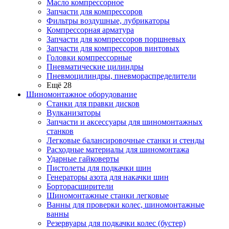
Масло компрессорное
Запчасти для компрессоров
Фильтры воздушные, лубрикаторы
Компрессорная арматура
Запчасти для компрессоров поршневых
Запчасти для компрессоров винтовых
Головки компрессорные
Пневматические цилиндры
Пневмоцилиндры, пневмораспределители
Ещё 28
Шиномонтажное оборудование
Станки для правки дисков
Вулканизаторы
Запчасти и аксессуары для шиномонтажных
станков
Легковые балансировочные станки и стенды
Расходные материалы для шиномонтажа
Ударные гайковерты
Пистолеты для подкачки шин
Генераторы азота для накачки шин
Борторасширители
Шиномонтажные станки легковые
Ванны для проверки колес, шиномонтажные
ванны
Резервуары для подкачки колес (бустер)