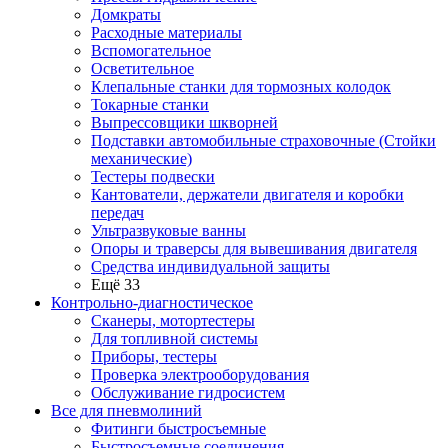
Домкраты
Расходные материалы
Вспомогательное
Осветительное
Клепальные станки для тормозных колодок
Токарные станки
Выпрессовщики шкворней
Подставки автомобильные страховочные (Стойки
механические)
Тестеры подвески
Кантователи, держатели двигателя и коробки
передач
Ультразвуковые ванны
Опоры и траверсы для вывешивания двигателя
Средства индивидуальной защиты
Ещё 33
Контрольно-диагностическое
Сканеры, мотортестеры
Для топливной системы
Приборы, тестеры
Проверка электрооборудования
Обслуживание гидросистем
Все для пневмолиний
Фитинги быстросъемные
Быстросъемные соединения