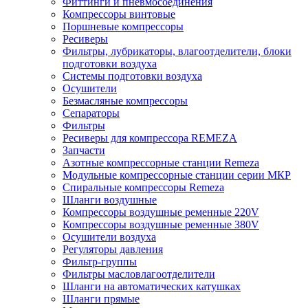
Фиттинги и пневмосоединения
Компрессоры винтовые
Поршневые компрессоры
Ресиверы
Фильтры, лубрикаторы, влагоотделители, блоки
подготовки воздуха
Системы подготовки воздуха
Осушители
Безмасляные компрессоры
Сепараторы
Фильтры
Ресиверы для компрессора REMEZA
Запчасти
Азотные компрессорные станции Remeza
Модульные компрессорные станции серии МКР
Спиральные компрессоры Remeza
Шланги воздушные
Компрессоры воздушные ременные 220V
Компрессоры воздушные ременные 380V
Осушители воздуха
Регуляторы давления
Фильтр-группы
Фильтры масловлагоотделители
Шланги на автоматических катушках
Шланги прямые