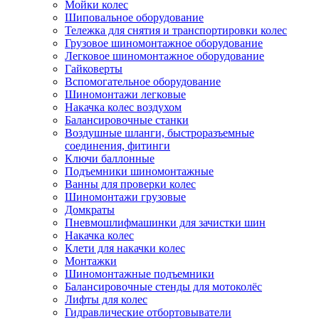
Мойки колес
Шиповальное оборудование
Тележка для снятия и транспортировки колес
Грузовое шиномонтажное оборудование
Легковое шиномонтажное оборудование
Гайковерты
Вспомогательное оборудование
Шиномонтажи легковые
Накачка колес воздухом
Балансировочные станки
Воздушные шланги, быстроразъемные
соединения, фитинги
Ключи баллонные
Подъемники шиномонтажные
Ванны для проверки колес
Шиномонтажи грузовые
Домкраты
Пневмошлифмашинки для зачистки шин
Накачка колес
Клети для накачки колес
Монтажки
Шиномонтажные подъемники
Балансировочные стенды для мотоколёс
Лифты для колес
Гидравлические отбортовыватели