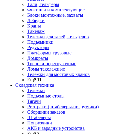
Тали, тельферы
Фитинги и комплектующие
Блоки монтажные, захваты
Лебедки
Краны
Такелаж
Тележки для талей, тельферов
Подъемники
Редукторы
Платформы грузовые
Домкраты
Треноги перегрузочные
Ломы такелажные
Тележки для мостовых кранов
Ещё 11
Складская техника
Тележки
Подъемные столы
Тягачи
Ричтраки (штабелеры-погрузчики)
Сборщики заказов
Штабелеры
Погрузчики
АКБ и зарядные устройства
Ещё 3