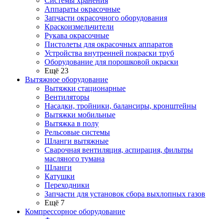
Системы хранения
Аппараты окрасочные
Запчасти окрасочного оборудования
Краскоизмельчители
Рукава окрасочные
Пистолеты для окрасочных аппаратов
Устройства внутренней покраски труб
Оборудование для порошковой окраски
Ещё 23
Вытяжное оборудование
Вытяжки стационарные
Вентиляторы
Насадки, тройники, балансиры, кронштейны
Вытяжки мобильные
Вытяжка в полу
Рельсовые системы
Шланги вытяжные
Сварочная вентиляция, аспирация, фильтры
масляного тумана
Шланги
Катушки
Переходники
Запчасти для установок сбора выхлопных газов
Ещё 7
Компрессорное оборудование