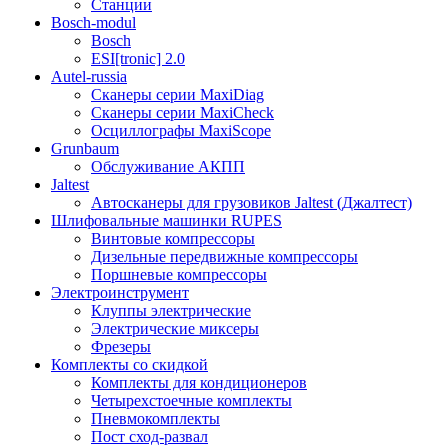
Станции
Bosch-modul
Bosch
ESI[tronic] 2.0
Autel-russia
Сканеры серии MaxiDiag
Сканеры серии MaxiCheck
Осциллографы MaxiScope
Grunbaum
Обслуживание АКПП
Jaltest
Автосканеры для грузовиков Jaltest (Джалтест)
Шлифовальные машинки RUPES
Винтовые компрессоры
Дизельные передвижные компрессоры
Поршневые компрессоры
Электроинструмент
Клуппы электрические
Электрические миксеры
Фрезеры
Комплекты со скидкой
Комплекты для кондиционеров
Четырехстоечные комплекты
Пневмокомплекты
Пост сход-развал