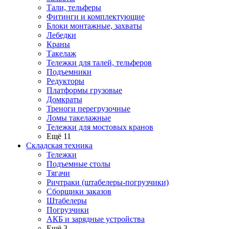
Тали, тельферы
Фитинги и комплектующие
Блоки монтажные, захваты
Лебедки
Краны
Такелаж
Тележки для талей, тельферов
Подъемники
Редукторы
Платформы грузовые
Домкраты
Треноги перегрузочные
Ломы такелажные
Тележки для мостовых кранов
Ещё 11
Складская техника
Тележки
Подъемные столы
Тягачи
Ричтраки (штабелеры-погрузчики)
Сборщики заказов
Штабелеры
Погрузчики
АКБ и зарядные устройства
Ещё 3