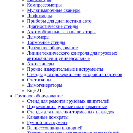
Компрессометры
Мультимарочные сканеры
Люфтомеры
Приборы для диагностики авто
Диагностические стенды
Автомобильные газоанализаторы
Дымомеры
Тормозные стенды
Дизельное оборудование
Линии технического контроля для грузовых
автомобилей и универсальные
Автосканеры
Прочие измерительные инструменты
Стенды для проверки генераторов и стартеров
Стетоскопы
Дымогенераторы
Ещё 21
Грузовое оборудование
Стенд для ремонта грузовых двигателей
Подъемники грузовые платформенные
Стенды для наклепки тормозных накладок
Канавные домкраты
Ручной инструмент
Выпрессовщики шкворней