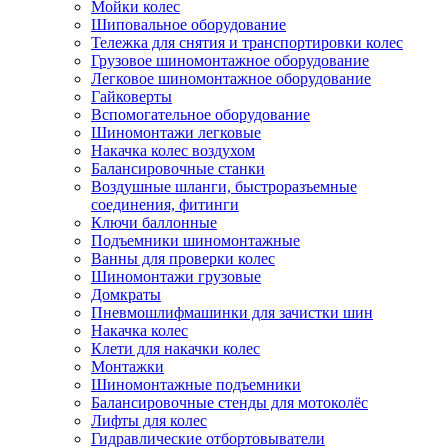
Мойки колес
Шиповальное оборудование
Тележка для снятия и транспортировки колес
Грузовое шиномонтажное оборудование
Легковое шиномонтажное оборудование
Гайковерты
Вспомогательное оборудование
Шиномонтажи легковые
Накачка колес воздухом
Балансировочные станки
Воздушные шланги, быстроразъемные
соединения, фитинги
Ключи баллонные
Подъемники шиномонтажные
Ванны для проверки колес
Шиномонтажи грузовые
Домкраты
Пневмошлифмашинки для зачистки шин
Накачка колес
Клети для накачки колес
Монтажки
Шиномонтажные подъемники
Балансировочные стенды для мотоколёс
Лифты для колес
Гидравлические отбортовыватели