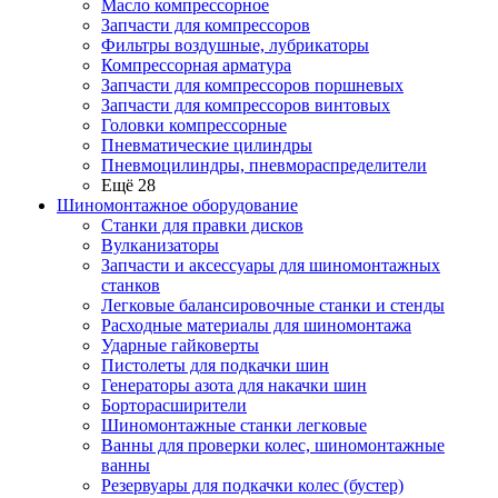
Масло компрессорное
Запчасти для компрессоров
Фильтры воздушные, лубрикаторы
Компрессорная арматура
Запчасти для компрессоров поршневых
Запчасти для компрессоров винтовых
Головки компрессорные
Пневматические цилиндры
Пневмоцилиндры, пневмораспределители
Ещё 28
Шиномонтажное оборудование
Станки для правки дисков
Вулканизаторы
Запчасти и аксессуары для шиномонтажных
станков
Легковые балансировочные станки и стенды
Расходные материалы для шиномонтажа
Ударные гайковерты
Пистолеты для подкачки шин
Генераторы азота для накачки шин
Борторасширители
Шиномонтажные станки легковые
Ванны для проверки колес, шиномонтажные
ванны
Резервуары для подкачки колес (бустер)