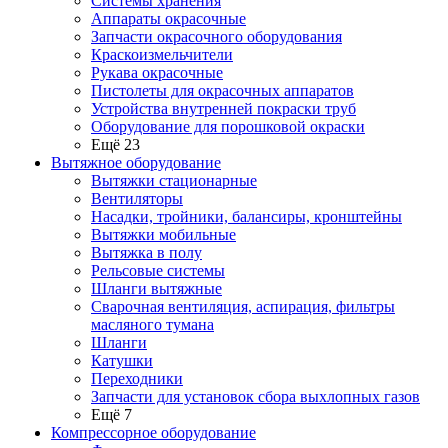
Системы хранения
Аппараты окрасочные
Запчасти окрасочного оборудования
Краскоизмельчители
Рукава окрасочные
Пистолеты для окрасочных аппаратов
Устройства внутренней покраски труб
Оборудование для порошковой окраски
Ещё 23
Вытяжное оборудование
Вытяжки стационарные
Вентиляторы
Насадки, тройники, балансиры, кронштейны
Вытяжки мобильные
Вытяжка в полу
Рельсовые системы
Шланги вытяжные
Сварочная вентиляция, аспирация, фильтры
масляного тумана
Шланги
Катушки
Переходники
Запчасти для установок сбора выхлопных газов
Ещё 7
Компрессорное оборудование