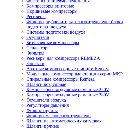
Фиттинги и пневмосоединения
Компрессоры винтовые
Поршневые компрессоры
Ресиверы
Фильтры, лубрикаторы, влагоотделители, блоки
подготовки воздуха
Системы подготовки воздуха
Осушители
Безмасляные компрессоры
Сепараторы
Фильтры
Ресиверы для компрессора REMEZA
Запчасти
Азотные компрессорные станции Remeza
Модульные компрессорные станции серии МКР
Спиральные компрессоры Remeza
Шланги воздушные
Компрессоры воздушные ременные 220V
Компрессоры воздушные ременные 380V
Осушители воздуха
Регуляторы давления
Фильтр-группы
Фильтры масловлагоотделители
Шланги на автоматических катушках
Шланги прямые