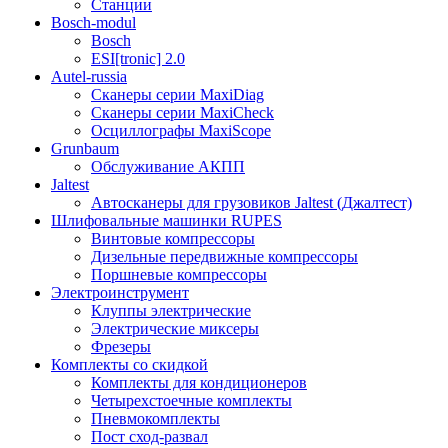
Станции
Bosch-modul
Bosch
ESI[tronic] 2.0
Autel-russia
Сканеры серии MaxiDiag
Сканеры серии MaxiCheck
Осциллографы MaxiScope
Grunbaum
Обслуживание АКПП
Jaltest
Автосканеры для грузовиков Jaltest (Джалтест)
Шлифовальные машинки RUPES
Винтовые компрессоры
Дизельные передвижные компрессоры
Поршневые компрессоры
Электроинструмент
Клуппы электрические
Электрические миксеры
Фрезеры
Комплекты со скидкой
Комплекты для кондиционеров
Четырехстоечные комплекты
Пневмокомплекты
Пост сход-развал