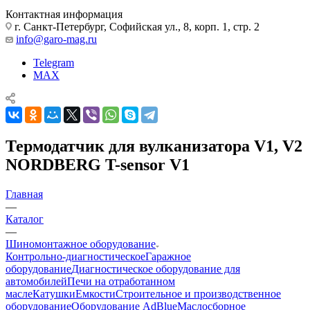
Контактная информация
г. Санкт-Петербург, Софийская ул., 8, корп. 1, стр. 2
info@garo-mag.ru
Telegram
MAX
Термодатчик для вулканизатора V1, V2
NORDBERG T-sensor V1
Главная
—
Каталог
—
Шиномонтажное оборудование
Контрольно-диагностическое
Гаражное
оборудование
Диагностическое оборудование для
автомобилей
Печи на отработанном
масле
Катушки
Емкости
Строительное и производственное
оборудование
Оборудование AdBlue
Маслосборное