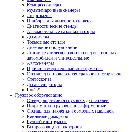
Компрессометры
Мультимарочные сканеры
Люфтомеры
Приборы для диагностики авто
Диагностические стенды
Автомобильные газоанализаторы
Дымомеры
Тормозные стенды
Дизельное оборудование
Линии технического контроля для грузовых
автомобилей и универсальные
Автосканеры
Прочие измерительные инструменты
Стенды для проверки генераторов и стартеров
Стетоскопы
Дымогенераторы
Ещё 21
Грузовое оборудование
Стенд для ремонта грузовых двигателей
Подъемники грузовые платформенные
Стенды для наклепки тормозных накладок
Канавные домкраты
Ручной инструмент
Выпрессовщики шкворней