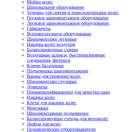
Мойки колес
Шиповальное оборудование
Тележка для снятия и транспортировки колес
Грузовое шиномонтажное оборудование
Легковое шиномонтажное оборудование
Гайковерты
Вспомогательное оборудование
Шиномонтажи легковые
Накачка колес воздухом
Балансировочные станки
Воздушные шланги, быстроразъемные
соединения, фитинги
Ключи баллонные
Подъемники шиномонтажные
Ванны для проверки колес
Шиномонтажи грузовые
Домкраты
Пневмошлифмашинки для зачистки шин
Накачка колес
Клети для накачки колес
Монтажки
Шиномонтажные подъемники
Балансировочные стенды для мотоколёс
Лифты для колес
Гидравлические отбортовыватели