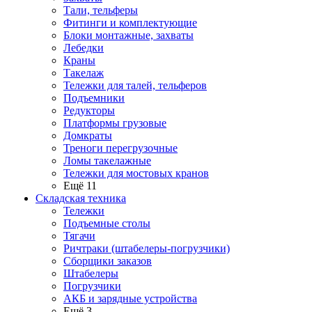
Тали, тельферы
Фитинги и комплектующие
Блоки монтажные, захваты
Лебедки
Краны
Такелаж
Тележки для талей, тельферов
Подъемники
Редукторы
Платформы грузовые
Домкраты
Треноги перегрузочные
Ломы такелажные
Тележки для мостовых кранов
Ещё 11
Складская техника
Тележки
Подъемные столы
Тягачи
Ричтраки (штабелеры-погрузчики)
Сборщики заказов
Штабелеры
Погрузчики
АКБ и зарядные устройства
Ещё 3