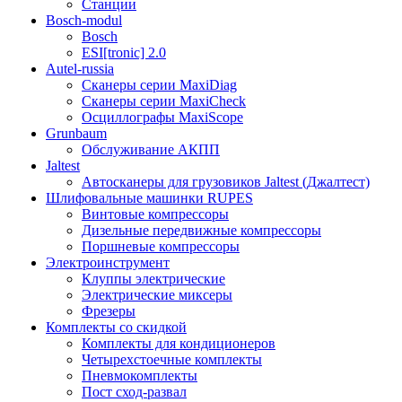
Станции
Bosch-modul
Bosch
ESI[tronic] 2.0
Autel-russia
Сканеры серии MaxiDiag
Сканеры серии MaxiCheck
Осциллографы MaxiScope
Grunbaum
Обслуживание АКПП
Jaltest
Автосканеры для грузовиков Jaltest (Джалтест)
Шлифовальные машинки RUPES
Винтовые компрессоры
Дизельные передвижные компрессоры
Поршневые компрессоры
Электроинструмент
Клуппы электрические
Электрические миксеры
Фрезеры
Комплекты со скидкой
Комплекты для кондиционеров
Четырехстоечные комплекты
Пневмокомплекты
Пост сход-развал