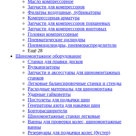
Масло компрессорное
Запчасти для компрессоров
Фильтры воздушные, лубрикаторы
Компрессорная арматура
Запчасти для компрессоров поршневых
Запчасти для компрессоров винтовых
Головки компрессорные
Пневматические цилиндры
Пневмоцилиндры, пневмораспределители
Ещё 28
Шиномонтажное оборудование
Станки для правки дисков
Вулканизаторы
Запчасти и аксессуары для шиномонтажных
станков
Легковые балансировочные станки и стенды
Расходные материалы для шиномонтажа
Ударные гайковерты
Пистолеты для подкачки шин
Генераторы азота для накачки шин
Борторасширители
Шиномонтажные станки легковые
Ванны для проверки колес, шиномонтажные
ванны
Резервуары для подкачки колес (бустер)