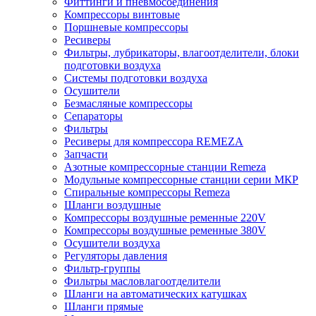
Фиттинги и пневмосоединения
Компрессоры винтовые
Поршневые компрессоры
Ресиверы
Фильтры, лубрикаторы, влагоотделители, блоки
подготовки воздуха
Системы подготовки воздуха
Осушители
Безмасляные компрессоры
Сепараторы
Фильтры
Ресиверы для компрессора REMEZA
Запчасти
Азотные компрессорные станции Remeza
Модульные компрессорные станции серии МКР
Спиральные компрессоры Remeza
Шланги воздушные
Компрессоры воздушные ременные 220V
Компрессоры воздушные ременные 380V
Осушители воздуха
Регуляторы давления
Фильтр-группы
Фильтры масловлагоотделители
Шланги на автоматических катушках
Шланги прямые