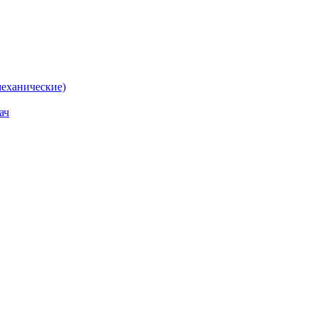
еханические)
ач