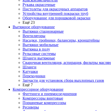
Краскоизмельчители
Рукава окрасочные
Пистолеты для окрасочных аппаратов
Устройства внутренней покраски труб
Оборудование для порошковой окраски
Ещё 23
Вытяжное оборудование
Вытяжки стационарные
Вентиляторы
Насадки, тройники, балансиры, кронштейны
Вытяжки мобильные
Вытяжка в полу
Рельсовые системы
Шланги вытяжные
Сварочная вентиляция, аспирация, фильтры маслян
Шланги
Катушки
Переходники
Запчасти для установок сбора выхлопных газов
Ещё 7
Компрессорное оборудование
Фиттинги и пневмосоединения
Компрессоры винтовые
Поршневые компрессоры
Ресиверы