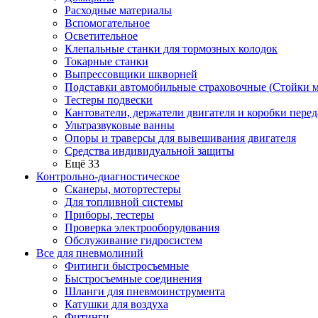
Расходные материалы
Вспомогательное
Осветительное
Клепальные станки для тормозных колодок
Токарные станки
Выпрессовщики шкворней
Подставки автомобильные страховочные (Стойки м
Тестеры подвески
Кантователи, держатели двигателя и коробки перед
Ультразвуковые ванны
Опоры и траверсы для вывешивания двигателя
Средства индивидуальной защиты
Ещё 33
Контрольно-диагностическое
Сканеры, мотортестеры
Для топливной системы
Приборы, тестеры
Проверка электрооборудования
Обслуживание гидросистем
Все для пневмолиний
Фитинги быстросъемные
Быстросъемные соединения
Шланги для пневмоинструмента
Катушки для воздуха
Фитинги