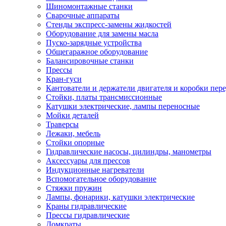
Шиномонтажные станки
Сварочные аппараты
Стенды экспресс-замены жидкостей
Оборудование для замены масла
Пуско-зарядные устройства
Общегаражное оборудование
Балансировочные станки
Прессы
Кран-гуси
Кантователи и держатели двигателя и коробки пере
Стойки, платы трансмиссионные
Катушки электрические, лампы переносные
Мойки деталей
Траверсы
Лежаки, мебель
Стойки опорные
Гидравлические насосы, цилиндры, манометры
Аксессуары для прессов
Индукционные нагреватели
Вспомогательное оборудование
Стяжки пружин
Лампы, фонарики, катушки электрические
Краны гидравлические
Прессы гидравлические
Домкраты