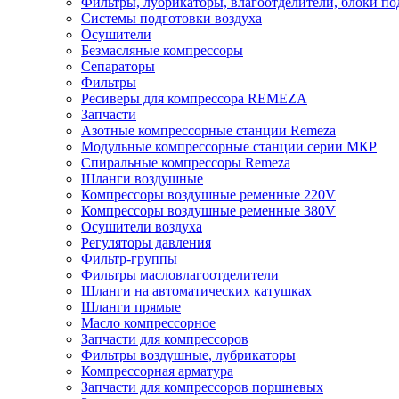
Фильтры, лубрикаторы, влагоотделители, блоки по
Системы подготовки воздуха
Осушители
Безмасляные компрессоры
Сепараторы
Фильтры
Ресиверы для компрессора REMEZA
Запчасти
Азотные компрессорные станции Remeza
Модульные компрессорные станции серии МКР
Спиральные компрессоры Remeza
Шланги воздушные
Компрессоры воздушные ременные 220V
Компрессоры воздушные ременные 380V
Осушители воздуха
Регуляторы давления
Фильтр-группы
Фильтры масловлагоотделители
Шланги на автоматических катушках
Шланги прямые
Масло компрессорное
Запчасти для компрессоров
Фильтры воздушные, лубрикаторы
Компрессорная арматура
Запчасти для компрессоров поршневых