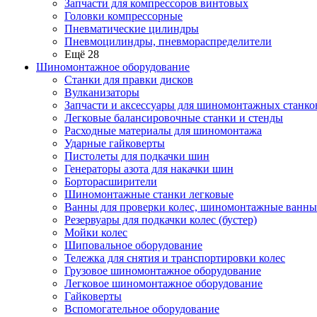
Запчасти для компрессоров винтовых
Головки компрессорные
Пневматические цилиндры
Пневмоцилиндры, пневмораспределители
Ещё 28
Шиномонтажное оборудование
Станки для правки дисков
Вулканизаторы
Запчасти и аксессуары для шиномонтажных станко
Легковые балансировочные станки и стенды
Расходные материалы для шиномонтажа
Ударные гайковерты
Пистолеты для подкачки шин
Генераторы азота для накачки шин
Борторасширители
Шиномонтажные станки легковые
Ванны для проверки колес, шиномонтажные ванны
Резервуары для подкачки колес (бустер)
Мойки колес
Шиповальное оборудование
Тележка для снятия и транспортировки колес
Грузовое шиномонтажное оборудование
Легковое шиномонтажное оборудование
Гайковерты
Вспомогательное оборудование