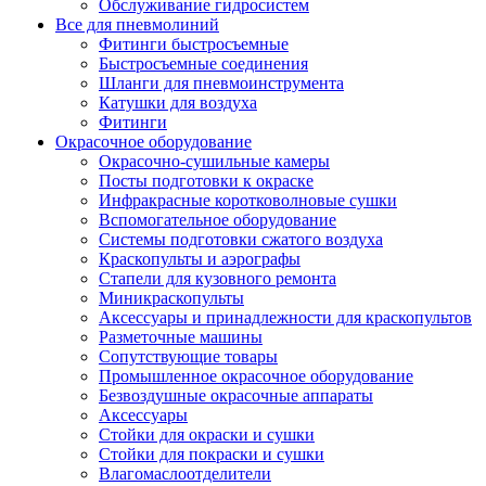
Обслуживание гидросистем
Все для пневмолиний
Фитинги быстросъемные
Быстросъемные соединения
Шланги для пневмоинструмента
Катушки для воздуха
Фитинги
Окрасочное оборудование
Окрасочно-сушильные камеры
Посты подготовки к окраске
Инфракрасные коротковолновые сушки
Вспомогательное оборудование
Системы подготовки сжатого воздуха
Краскопульты и аэрографы
Стапели для кузовного ремонта
Миникраскопульты
Аксессуары и принадлежности для краскопультов
Разметочные машины
Сопутствующие товары
Промышленное окрасочное оборудование
Безвоздушные окрасочные аппараты
Аксессуары
Стойки для окраски и сушки
Стойки для покраски и сушки
Влагомаслоотделители