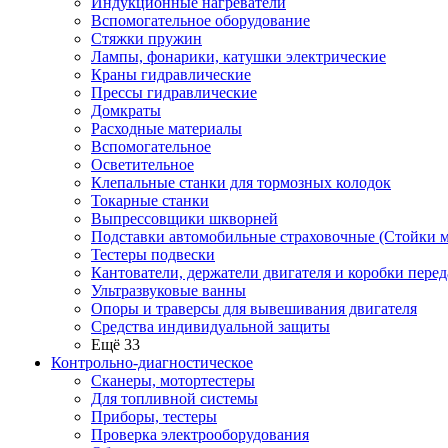
Индукционные нагреватели
Вспомогательное оборудование
Стяжки пружин
Лампы, фонарики, катушки электрические
Краны гидравлические
Прессы гидравлические
Домкраты
Расходные материалы
Вспомогательное
Осветительное
Клепальные станки для тормозных колодок
Токарные станки
Выпрессовщики шкворней
Подставки автомобильные страховочные (Стойки м
Тестеры подвески
Кантователи, держатели двигателя и коробки перед
Ультразвуковые ванны
Опоры и траверсы для вывешивания двигателя
Средства индивидуальной защиты
Ещё 33
Контрольно-диагностическое
Сканеры, мотортестеры
Для топливной системы
Приборы, тестеры
Проверка электрооборудования