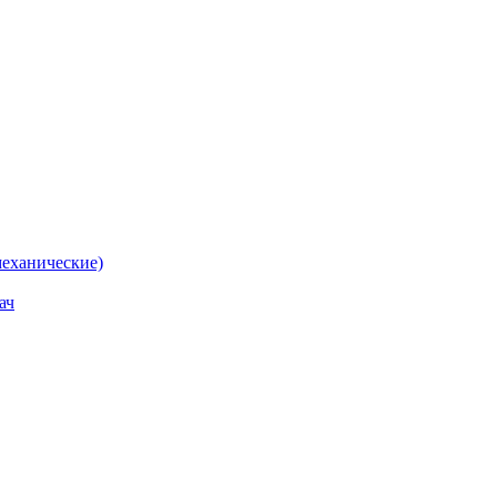
еханические)
ач