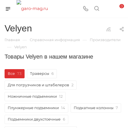
0
Velyen
—
—
Главная
Справочная информация
Производители
—
Velyen
Товары Velyen в нашем магазине
Все
73
Траверсы
6
Для погрузчиков и штабелеров
2
Ножничные подъемники
12
Плунжерные подъемники
14
Подкатные колонны
7
Подъемники двухстоечные
6