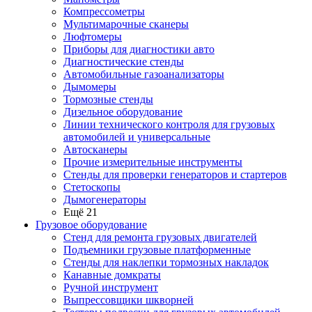
Компрессометры
Мультимарочные сканеры
Люфтомеры
Приборы для диагностики авто
Диагностические стенды
Автомобильные газоанализаторы
Дымомеры
Тормозные стенды
Дизельное оборудование
Линии технического контроля для грузовых
автомобилей и универсальные
Автосканеры
Прочие измерительные инструменты
Стенды для проверки генераторов и стартеров
Стетоскопы
Дымогенераторы
Ещё 21
Грузовое оборудование
Стенд для ремонта грузовых двигателей
Подъемники грузовые платформенные
Стенды для наклепки тормозных накладок
Канавные домкраты
Ручной инструмент
Выпрессовщики шкворней