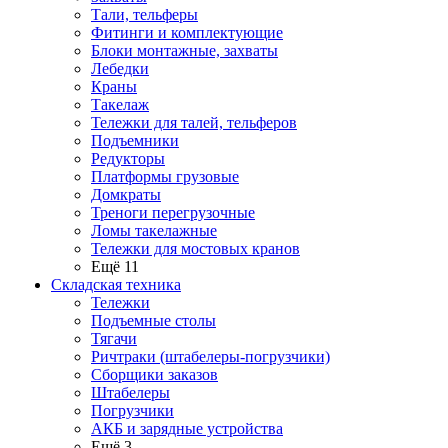
Тали, тельферы
Фитинги и комплектующие
Блоки монтажные, захваты
Лебедки
Краны
Такелаж
Тележки для талей, тельферов
Подъемники
Редукторы
Платформы грузовые
Домкраты
Треноги перегрузочные
Ломы такелажные
Тележки для мостовых кранов
Ещё 11
Складская техника
Тележки
Подъемные столы
Тягачи
Ричтраки (штабелеры-погрузчики)
Сборщики заказов
Штабелеры
Погрузчики
АКБ и зарядные устройства
Ещё 3