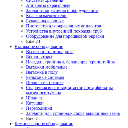
Системы хранения
Аппараты окрасочные
Запчасти окрасочного оборудования
Краскоизмельчители
Рукава окрасочные
Пистолеты для окрасочных аппаратов
Устройства внутренней покраски труб
Оборудование для порошковой окраски
Ещё 23
Вытяжное оборудование
Вытяжки стационарные
Вентиляторы
Насадки, тройники, балансиры, кронштейны
Вытяжки мобильные
Вытяжка в полу
Рельсовые системы
Шланги вытяжные
Сварочная вентиляция, аспирация, фильтры
масляного тумана
Шланги
Катушки
Переходники
Запчасти для установок сбора выхлопных газов
Ещё 7
Компрессорное оборудование