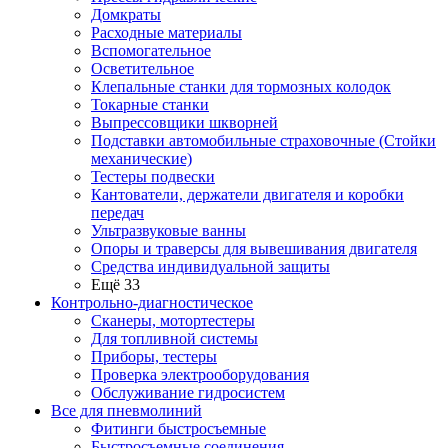
Домкраты
Расходные материалы
Вспомогательное
Осветительное
Клепальные станки для тормозных колодок
Токарные станки
Выпрессовщики шкворней
Подставки автомобильные страховочные (Стойки
механические)
Тестеры подвески
Кантователи, держатели двигателя и коробки
передач
Ультразвуковые ванны
Опоры и траверсы для вывешивания двигателя
Средства индивидуальной защиты
Ещё 33
Контрольно-диагностическое
Сканеры, мотортестеры
Для топливной системы
Приборы, тестеры
Проверка электрооборудования
Обслуживание гидросистем
Все для пневмолиний
Фитинги быстросъемные
Быстросъемные соединения