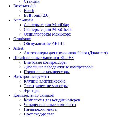
Станции
Bosch-modul
Bosch
ESI[tronic] 2.0
Autel-russia
Сканеры серии MaxiDiag
Сканеры серии MaxiCheck
Осциллографы MaxiScope
Grunbaum
Обслуживание АКПП
Jaltest
Автосканеры для грузовиков Jaltest (Джалтест)
Шлифовальные машинки RUPES
Винтовые компрессоры
Дизельные передвижные компрессоры
Поршневые компрессоры
Электроинструмент
Клуппы электрические
Электрические миксеры
Фрезеры
Комплекты со скидкой
Комплекты для кондиционеров
Четырехстоечные комплекты
Пневмокомплекты
Пост сход-развал