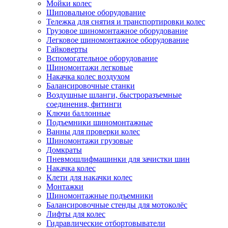
Мойки колес
Шиповальное оборудование
Тележка для снятия и транспортировки колес
Грузовое шиномонтажное оборудование
Легковое шиномонтажное оборудование
Гайковерты
Вспомогательное оборудование
Шиномонтажи легковые
Накачка колес воздухом
Балансировочные станки
Воздушные шланги, быстроразъемные
соединения, фитинги
Ключи баллонные
Подъемники шиномонтажные
Ванны для проверки колес
Шиномонтажи грузовые
Домкраты
Пневмошлифмашинки для зачистки шин
Накачка колес
Клети для накачки колес
Монтажки
Шиномонтажные подъемники
Балансировочные стенды для мотоколёс
Лифты для колес
Гидравлические отбортовыватели