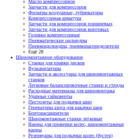
Масло компрессорное
Запчасти для компрессоров
Фильтры воздушные, лубрикаторы
Компрессорная арматура
Запчасти для компрессоров поршневых
Запчасти для компрессоров винтовых
Головки компрессорные
Пневматические цилиндры
Пневмоцилиндры, пневмораспределители
Ещё 28
Шиномонтажное оборудование
Станки для правки дисков
Вулканизаторы
Запчасти и аксессуары для шиномонтажных
станков
Легковые балансировочные станки и стенды
Расходные материалы для шиномонтажа
Ударные гайковерты
Пистолеты для подкачки шин
Генераторы азота для накачки шин
Борторасширители
Шиномонтажные станки легковые
Ванны для проверки колес, шиномонтажные
ванны
Резервуары для подкачки колес (бустер)