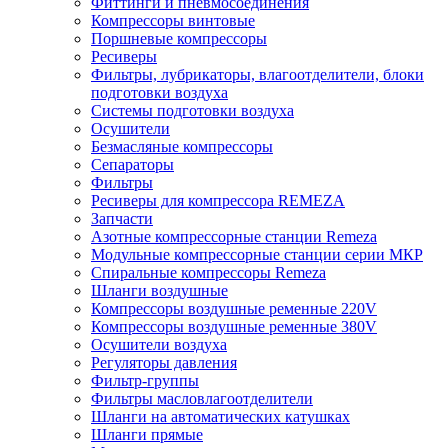
Фиттинги и пневмосоединения
Компрессоры винтовые
Поршневые компрессоры
Ресиверы
Фильтры, лубрикаторы, влагоотделители, блоки
подготовки воздуха
Системы подготовки воздуха
Осушители
Безмасляные компрессоры
Сепараторы
Фильтры
Ресиверы для компрессора REMEZA
Запчасти
Азотные компрессорные станции Remeza
Модульные компрессорные станции серии МКР
Спиральные компрессоры Remeza
Шланги воздушные
Компрессоры воздушные ременные 220V
Компрессоры воздушные ременные 380V
Осушители воздуха
Регуляторы давления
Фильтр-группы
Фильтры масловлагоотделители
Шланги на автоматических катушках
Шланги прямые