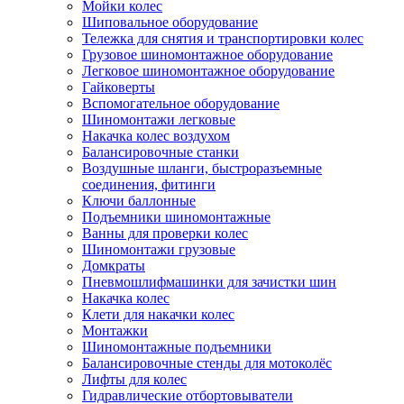
Мойки колес
Шиповальное оборудование
Тележка для снятия и транспортировки колес
Грузовое шиномонтажное оборудование
Легковое шиномонтажное оборудование
Гайковерты
Вспомогательное оборудование
Шиномонтажи легковые
Накачка колес воздухом
Балансировочные станки
Воздушные шланги, быстроразъемные
соединения, фитинги
Ключи баллонные
Подъемники шиномонтажные
Ванны для проверки колес
Шиномонтажи грузовые
Домкраты
Пневмошлифмашинки для зачистки шин
Накачка колес
Клети для накачки колес
Монтажки
Шиномонтажные подъемники
Балансировочные стенды для мотоколёс
Лифты для колес
Гидравлические отбортовыватели