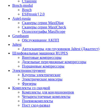
Станции
Bosch-modul
Bosch
ESI[tronic] 2.0
Autel-russia
Сканеры серии MaxiDiag
Сканеры серии MaxiCheck
Осциллографы MaxiScope
Grunbaum
Обслуживание АКПП
Jaltest
Автосканеры для грузовиков Jaltest (Джалтест)
Шлифовальные машинки RUPES
Винтовые компрессоры
Дизельные передвижные компрессоры
Поршневые компрессоры
Электроинструмент
Клуппы электрические
Электрические миксеры
Фрезеры
Комплекты со скидкой
Комплекты для кондиционеров
Четырехстоечные комплекты
Пневмокомплекты
Пост сход-развал