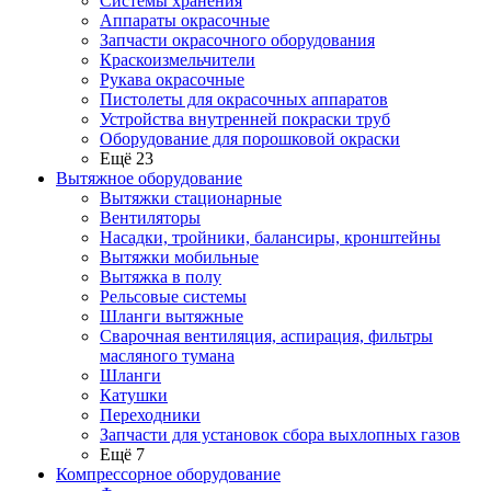
Системы хранения
Аппараты окрасочные
Запчасти окрасочного оборудования
Краскоизмельчители
Рукава окрасочные
Пистолеты для окрасочных аппаратов
Устройства внутренней покраски труб
Оборудование для порошковой окраски
Ещё 23
Вытяжное оборудование
Вытяжки стационарные
Вентиляторы
Насадки, тройники, балансиры, кронштейны
Вытяжки мобильные
Вытяжка в полу
Рельсовые системы
Шланги вытяжные
Сварочная вентиляция, аспирация, фильтры
масляного тумана
Шланги
Катушки
Переходники
Запчасти для установок сбора выхлопных газов
Ещё 7
Компрессорное оборудование