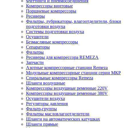
Фиттинги и пневмосоединения
Компрессоры винтовые
Поршневые компрессоры
Ресиверы
Фильтры, лубрикаторы, влагоотделители, блоки
подготовки воздуха
Системы подготовки воздуха
Осушители
Безмасляные компрессоры
Сепараторы
Фильтры
Ресиверы для компрессора REMEZA
Запчасти
Азотные компрессорные станции Remeza
Модульные компрессорные станции серии МКР
Спиральные компрессоры Remeza
Шланги воздушные
Компрессоры воздушные ременные 220V
Компрессоры воздушные ременные 380V
Осушители воздуха
Регуляторы давления
Фильтр-группы
Фильтры масловлагоотделители
Шланги на автоматических катушках
Шланги прямые