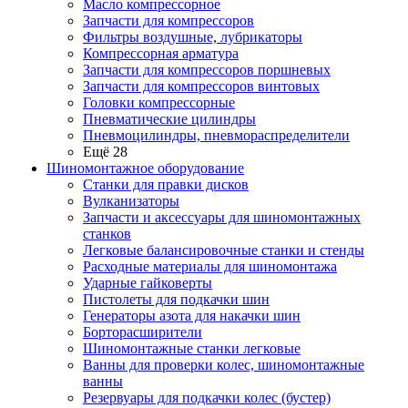
Масло компрессорное
Запчасти для компрессоров
Фильтры воздушные, лубрикаторы
Компрессорная арматура
Запчасти для компрессоров поршневых
Запчасти для компрессоров винтовых
Головки компрессорные
Пневматические цилиндры
Пневмоцилиндры, пневмораспределители
Ещё 28
Шиномонтажное оборудование
Станки для правки дисков
Вулканизаторы
Запчасти и аксессуары для шиномонтажных
станков
Легковые балансировочные станки и стенды
Расходные материалы для шиномонтажа
Ударные гайковерты
Пистолеты для подкачки шин
Генераторы азота для накачки шин
Борторасширители
Шиномонтажные станки легковые
Ванны для проверки колес, шиномонтажные
ванны
Резервуары для подкачки колес (бустер)