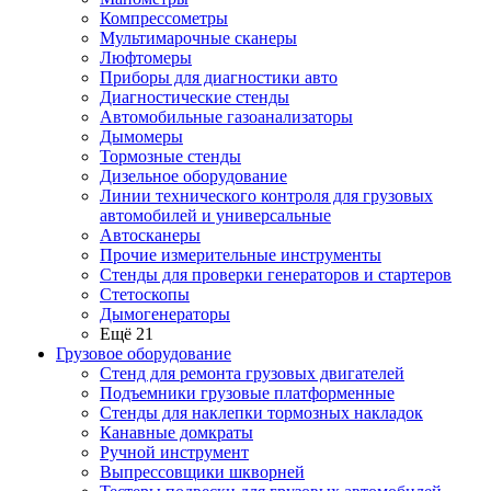
Компрессометры
Мультимарочные сканеры
Люфтомеры
Приборы для диагностики авто
Диагностические стенды
Автомобильные газоанализаторы
Дымомеры
Тормозные стенды
Дизельное оборудование
Линии технического контроля для грузовых
автомобилей и универсальные
Автосканеры
Прочие измерительные инструменты
Стенды для проверки генераторов и стартеров
Стетоскопы
Дымогенераторы
Ещё 21
Грузовое оборудование
Стенд для ремонта грузовых двигателей
Подъемники грузовые платформенные
Стенды для наклепки тормозных накладок
Канавные домкраты
Ручной инструмент
Выпрессовщики шкворней