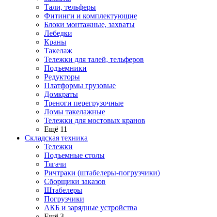
Тали, тельферы
Фитинги и комплектующие
Блоки монтажные, захваты
Лебедки
Краны
Такелаж
Тележки для талей, тельферов
Подъемники
Редукторы
Платформы грузовые
Домкраты
Треноги перегрузочные
Ломы такелажные
Тележки для мостовых кранов
Ещё 11
Складская техника
Тележки
Подъемные столы
Тягачи
Ричтраки (штабелеры-погрузчики)
Сборщики заказов
Штабелеры
Погрузчики
АКБ и зарядные устройства
Ещё 3