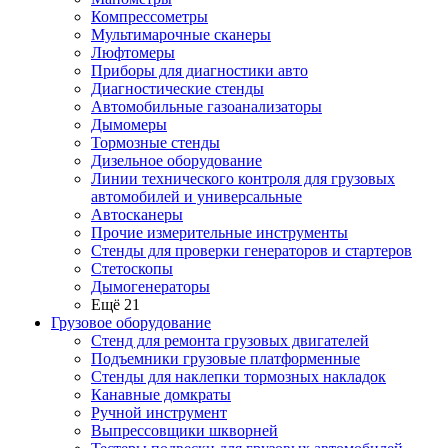
Компрессометры
Мультимарочные сканеры
Люфтомеры
Приборы для диагностики авто
Диагностические стенды
Автомобильные газоанализаторы
Дымомеры
Тормозные стенды
Дизельное оборудование
Линии технического контроля для грузовых
автомобилей и универсальные
Автосканеры
Прочие измерительные инструменты
Стенды для проверки генераторов и стартеров
Стетоскопы
Дымогенераторы
Ещё 21
Грузовое оборудование
Стенд для ремонта грузовых двигателей
Подъемники грузовые платформенные
Стенды для наклепки тормозных накладок
Канавные домкраты
Ручной инструмент
Выпрессовщики шкворней