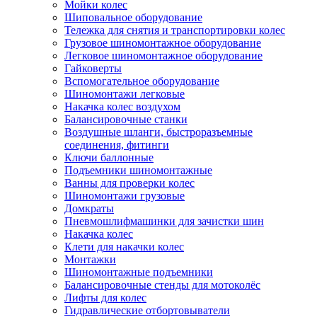
Мойки колес
Шиповальное оборудование
Тележка для снятия и транспортировки колес
Грузовое шиномонтажное оборудование
Легковое шиномонтажное оборудование
Гайковерты
Вспомогательное оборудование
Шиномонтажи легковые
Накачка колес воздухом
Балансировочные станки
Воздушные шланги, быстроразъемные
соединения, фитинги
Ключи баллонные
Подъемники шиномонтажные
Ванны для проверки колес
Шиномонтажи грузовые
Домкраты
Пневмошлифмашинки для зачистки шин
Накачка колес
Клети для накачки колес
Монтажки
Шиномонтажные подъемники
Балансировочные стенды для мотоколёс
Лифты для колес
Гидравлические отбортовыватели