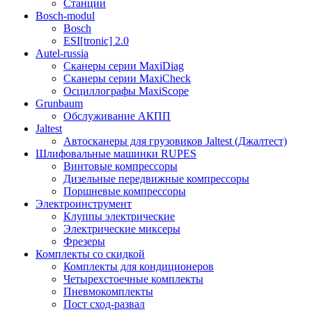
Станции
Bosch-modul
Bosch
ESI[tronic] 2.0
Autel-russia
Сканеры серии MaxiDiag
Сканеры серии MaxiCheck
Осциллографы MaxiScope
Grunbaum
Обслуживание АКПП
Jaltest
Автосканеры для грузовиков Jaltest (Джалтест)
Шлифовальные машинки RUPES
Винтовые компрессоры
Дизельные передвижные компрессоры
Поршневые компрессоры
Электроинструмент
Клуппы электрические
Электрические миксеры
Фрезеры
Комплекты со скидкой
Комплекты для кондиционеров
Четырехстоечные комплекты
Пневмокомплекты
Пост сход-развал