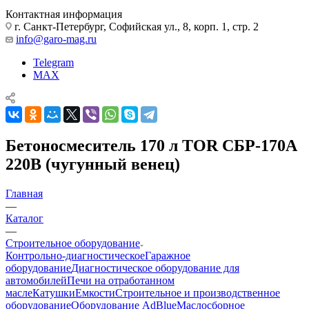
Контактная информация
г. Санкт-Петербург, Софийская ул., 8, корп. 1, стр. 2
info@garo-mag.ru
Telegram
MAX
Бетоносмеситель 170 л TOR СБР-170А
220В (чугунный венец)
Главная
—
Каталог
—
Строительное оборудование
Контрольно-диагностическое
Гаражное
оборудование
Диагностическое оборудование для
автомобилей
Печи на отработанном
масле
Катушки
Емкости
Строительное и производственное
оборудование
Оборудование AdBlue
Маслосборное