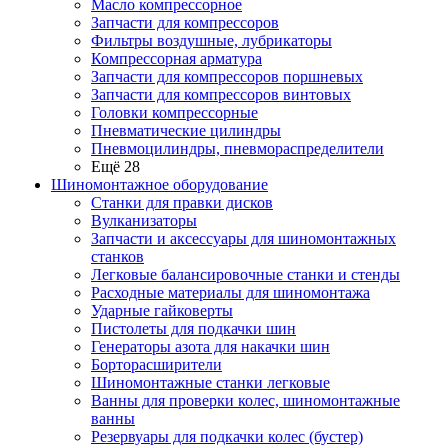
Масло компрессорное
Запчасти для компрессоров
Фильтры воздушные, лубрикаторы
Компрессорная арматура
Запчасти для компрессоров поршневых
Запчасти для компрессоров винтовых
Головки компрессорные
Пневматические цилиндры
Пневмоцилиндры, пневмораспределители
Ещё 28
Шиномонтажное оборудование
Станки для правки дисков
Вулканизаторы
Запчасти и аксессуары для шиномонтажных
станков
Легковые балансировочные станки и стенды
Расходные материалы для шиномонтажа
Ударные гайковерты
Пистолеты для подкачки шин
Генераторы азота для накачки шин
Борторасширители
Шиномонтажные станки легковые
Ванны для проверки колес, шиномонтажные
ванны
Резервуары для подкачки колес (бустер)