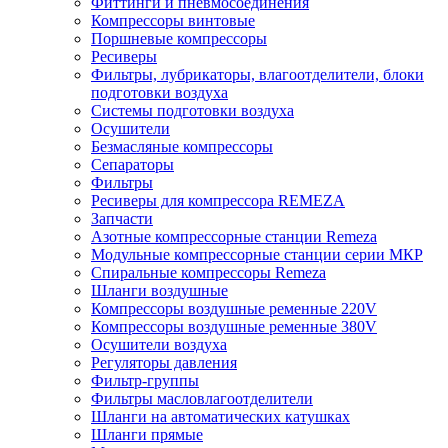
Фиттинги и пневмосоединения
Компрессоры винтовые
Поршневые компрессоры
Ресиверы
Фильтры, лубрикаторы, влагоотделители, блоки
подготовки воздуха
Системы подготовки воздуха
Осушители
Безмасляные компрессоры
Сепараторы
Фильтры
Ресиверы для компрессора REMEZA
Запчасти
Азотные компрессорные станции Remeza
Модульные компрессорные станции серии МКР
Спиральные компрессоры Remeza
Шланги воздушные
Компрессоры воздушные ременные 220V
Компрессоры воздушные ременные 380V
Осушители воздуха
Регуляторы давления
Фильтр-группы
Фильтры масловлагоотделители
Шланги на автоматических катушках
Шланги прямые