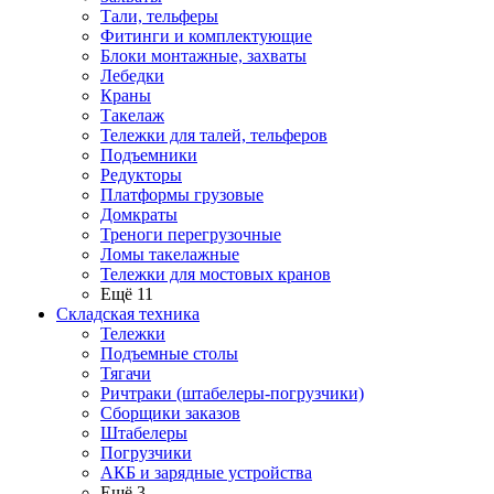
Тали, тельферы
Фитинги и комплектующие
Блоки монтажные, захваты
Лебедки
Краны
Такелаж
Тележки для талей, тельферов
Подъемники
Редукторы
Платформы грузовые
Домкраты
Треноги перегрузочные
Ломы такелажные
Тележки для мостовых кранов
Ещё 11
Складская техника
Тележки
Подъемные столы
Тягачи
Ричтраки (штабелеры-погрузчики)
Сборщики заказов
Штабелеры
Погрузчики
АКБ и зарядные устройства
Ещё 3