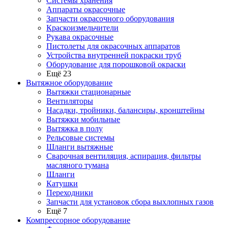
Системы хранения
Аппараты окрасочные
Запчасти окрасочного оборудования
Краскоизмельчители
Рукава окрасочные
Пистолеты для окрасочных аппаратов
Устройства внутренней покраски труб
Оборудование для порошковой окраски
Ещё 23
Вытяжное оборудование
Вытяжки стационарные
Вентиляторы
Насадки, тройники, балансиры, кронштейны
Вытяжки мобильные
Вытяжка в полу
Рельсовые системы
Шланги вытяжные
Сварочная вентиляция, аспирация, фильтры
масляного тумана
Шланги
Катушки
Переходники
Запчасти для установок сбора выхлопных газов
Ещё 7
Компрессорное оборудование