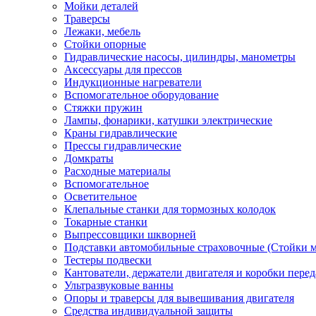
Мойки деталей
Траверсы
Лежаки, мебель
Стойки опорные
Гидравлические насосы, цилиндры, манометры
Аксессуары для прессов
Индукционные нагреватели
Вспомогательное оборудование
Стяжки пружин
Лампы, фонарики, катушки электрические
Краны гидравлические
Прессы гидравлические
Домкраты
Расходные материалы
Вспомогательное
Осветительное
Клепальные станки для тормозных колодок
Токарные станки
Выпрессовщики шкворней
Подставки автомобильные страховочные (Стойки м
Тестеры подвески
Кантователи, держатели двигателя и коробки перед
Ультразвуковые ванны
Опоры и траверсы для вывешивания двигателя
Средства индивидуальной защиты