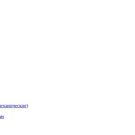
еханические)
ач