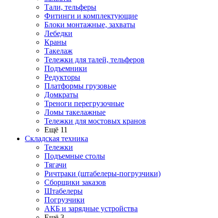
Тали, тельферы
Фитинги и комплектующие
Блоки монтажные, захваты
Лебедки
Краны
Такелаж
Тележки для талей, тельферов
Подъемники
Редукторы
Платформы грузовые
Домкраты
Треноги перегрузочные
Ломы такелажные
Тележки для мостовых кранов
Ещё 11
Складская техника
Тележки
Подъемные столы
Тягачи
Ричтраки (штабелеры-погрузчики)
Сборщики заказов
Штабелеры
Погрузчики
АКБ и зарядные устройства
Ещё 3