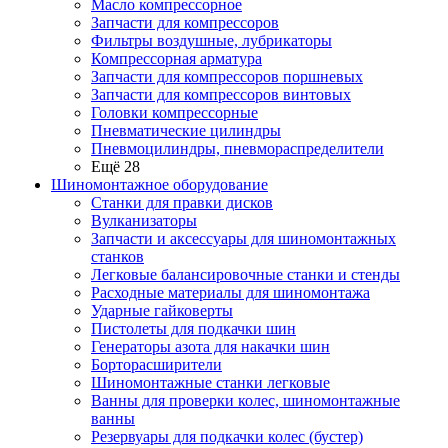
Масло компрессорное
Запчасти для компрессоров
Фильтры воздушные, лубрикаторы
Компрессорная арматура
Запчасти для компрессоров поршневых
Запчасти для компрессоров винтовых
Головки компрессорные
Пневматические цилиндры
Пневмоцилиндры, пневмораспределители
Ещё 28
Шиномонтажное оборудование
Станки для правки дисков
Вулканизаторы
Запчасти и аксессуары для шиномонтажных
станков
Легковые балансировочные станки и стенды
Расходные материалы для шиномонтажа
Ударные гайковерты
Пистолеты для подкачки шин
Генераторы азота для накачки шин
Борторасширители
Шиномонтажные станки легковые
Ванны для проверки колес, шиномонтажные
ванны
Резервуары для подкачки колес (бустер)