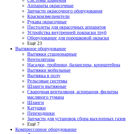
Системы хранения
Аппараты окрасочные
Запчасти окрасочного оборудования
Краскоизмельчители
Рукава окрасочные
Пистолеты для окрасочных аппаратов
Устройства внутренней покраски труб
Оборудование для порошковой окраски
Ещё 23
Вытяжное оборудование
Вытяжки стационарные
Вентиляторы
Насадки, тройники, балансиры, кронштейны
Вытяжки мобильные
Вытяжка в полу
Рельсовые системы
Шланги вытяжные
Сварочная вентиляция, аспирация, фильтры
масляного тумана
Шланги
Катушки
Переходники
Запчасти для установок сбора выхлопных газов
Ещё 7
Компрессорное оборудование