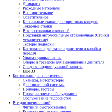
Домкраты
Расходные материалы
Вспомогательное
Осветительное
Клепальные станки для тормозных колодок
Токарные станки
Выпрессовщики шкворней
Подставки автомобильные страховочные (Стойки
механические)
Тестеры подвески
Кантователи, держатели двигателя и коробки
передач
Ультразвуковые ванны
Опоры и траверсы для вывешивания двигателя
Средства индивидуальной защиты
Ещё 33
Контрольно-диагностическое
Сканеры, мотортестеры
Для топливной системы
Приборы, тестеры
Проверка электрооборудования
Обслуживание гидросистем
Все для пневмолиний
Фитинги быстросъемные
Быстросъемные соединения