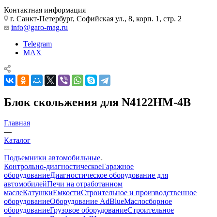
Контактная информация
г. Санкт-Петербург, Софийская ул., 8, корп. 1, стр. 2
info@garo-mag.ru
Telegram
MAX
Блок скольжения для N4122HM-4B
Главная
—
Каталог
—
Подъемники автомобильные
Контрольно-диагностическое
Гаражное
оборудование
Диагностическое оборудование для
автомобилей
Печи на отработанном
масле
Катушки
Емкости
Строительное и производственное
оборудование
Оборудование AdBlue
Маслосборное
оборудование
Грузовое оборудование
Строительное