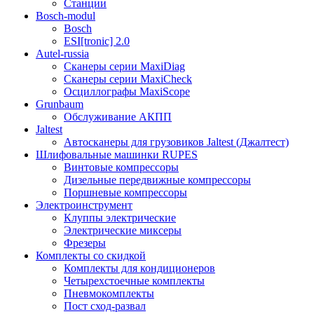
Станции
Bosch-modul
Bosch
ESI[tronic] 2.0
Autel-russia
Сканеры серии MaxiDiag
Сканеры серии MaxiCheck
Осциллографы MaxiScope
Grunbaum
Обслуживание АКПП
Jaltest
Автосканеры для грузовиков Jaltest (Джалтест)
Шлифовальные машинки RUPES
Винтовые компрессоры
Дизельные передвижные компрессоры
Поршневые компрессоры
Электроинструмент
Клуппы электрические
Электрические миксеры
Фрезеры
Комплекты со скидкой
Комплекты для кондиционеров
Четырехстоечные комплекты
Пневмокомплекты
Пост сход-развал