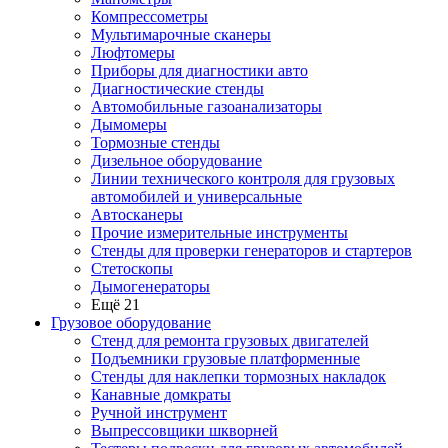
Компрессометры
Мультимарочные сканеры
Люфтомеры
Приборы для диагностики авто
Диагностические стенды
Автомобильные газоанализаторы
Дымомеры
Тормозные стенды
Дизельное оборудование
Линии технического контроля для грузовых
автомобилей и универсальные
Автосканеры
Прочие измерительные инструменты
Стенды для проверки генераторов и стартеров
Стетоскопы
Дымогенераторы
Ещё 21
Грузовое оборудование
Стенд для ремонта грузовых двигателей
Подъемники грузовые платформенные
Стенды для наклепки тормозных накладок
Канавные домкраты
Ручной инструмент
Выпрессовщики шкворней