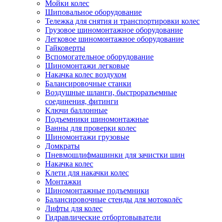
Мойки колес
Шиповальное оборудование
Тележка для снятия и транспортировки колес
Грузовое шиномонтажное оборудование
Легковое шиномонтажное оборудование
Гайковерты
Вспомогательное оборудование
Шиномонтажи легковые
Накачка колес воздухом
Балансировочные станки
Воздушные шланги, быстроразъемные
соединения, фитинги
Ключи баллонные
Подъемники шиномонтажные
Ванны для проверки колес
Шиномонтажи грузовые
Домкраты
Пневмошлифмашинки для зачистки шин
Накачка колес
Клети для накачки колес
Монтажки
Шиномонтажные подъемники
Балансировочные стенды для мотоколёс
Лифты для колес
Гидравлические отбортовыватели