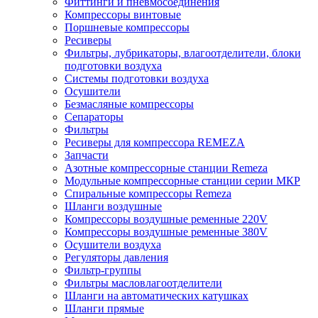
Фиттинги и пневмосоединения
Компрессоры винтовые
Поршневые компрессоры
Ресиверы
Фильтры, лубрикаторы, влагоотделители, блоки
подготовки воздуха
Системы подготовки воздуха
Осушители
Безмасляные компрессоры
Сепараторы
Фильтры
Ресиверы для компрессора REMEZA
Запчасти
Азотные компрессорные станции Remeza
Модульные компрессорные станции серии МКР
Спиральные компрессоры Remeza
Шланги воздушные
Компрессоры воздушные ременные 220V
Компрессоры воздушные ременные 380V
Осушители воздуха
Регуляторы давления
Фильтр-группы
Фильтры масловлагоотделители
Шланги на автоматических катушках
Шланги прямые