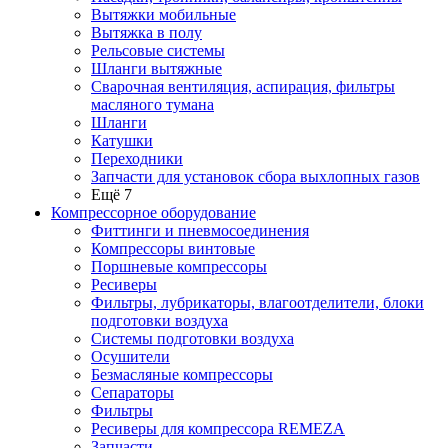
Вытяжки мобильные
Вытяжка в полу
Рельсовые системы
Шланги вытяжные
Сварочная вентиляция, аспирация, фильтры
масляного тумана
Шланги
Катушки
Переходники
Запчасти для установок сбора выхлопных газов
Ещё 7
Компрессорное оборудование
Фиттинги и пневмосоединения
Компрессоры винтовые
Поршневые компрессоры
Ресиверы
Фильтры, лубрикаторы, влагоотделители, блоки
подготовки воздуха
Системы подготовки воздуха
Осушители
Безмасляные компрессоры
Сепараторы
Фильтры
Ресиверы для компрессора REMEZA
Запчасти