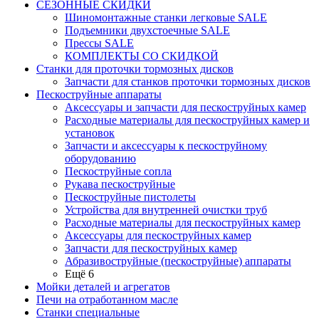
СЕЗОННЫЕ СКИДКИ
Шиномонтажные станки легковые SALE
Подъемники двухстоечные SALE
Прессы SALE
КОМПЛЕКТЫ СО СКИДКОЙ
Станки для проточки тормозных дисков
Запчасти для станков проточки тормозных дисков
Пескоструйные аппараты
Аксессуары и запчасти для пескоструйных камер
Расходные материалы для пескоструйных камер и
установок
Запчасти и аксессуары к пескоструйному
оборудованию
Пескоструйные сопла
Рукава пескоструйные
Пескоструйные пистолеты
Устройства для внутренней очистки труб
Расходные материалы для пескоструйных камер
Аксессуары для пескоструйных камер
Запчасти для пескоструйных камер
Абразивоструйные (пескоструйные) аппараты
Ещё 6
Мойки деталей и агрегатов
Печи на отработанном масле
Станки специальные