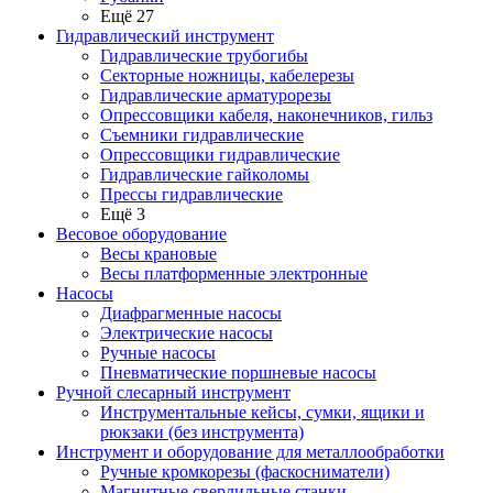
Ещё 27
Гидравлический инструмент
Гидравлические трубогибы
Секторные ножницы, кабелерезы
Гидравлические арматурорезы
Опрессовщики кабеля, наконечников, гильз
Съемники гидравлические
Опрессовщики гидравлические
Гидравлические гайколомы
Прессы гидравлические
Ещё 3
Весовое оборудование
Весы крановые
Весы платформенные электронные
Насосы
Диафрагменные насосы
Электрические насосы
Ручные насосы
Пневматические поршневые насосы
Ручной слесарный инструмент
Инструментальные кейсы, сумки, ящики и
рюкзаки (без инструмента)
Инструмент и оборудование для металлообработки
Ручные кромкорезы (фаскосниматели)
Магнитные сверлильные станки