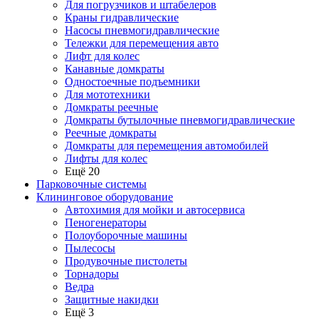
Для погрузчиков и штабелеров
Краны гидравлические
Насосы пневмогидравлические
Тележки для перемещения авто
Лифт для колес
Канавные домкраты
Одностоечные подъемники
Для мототехники
Домкраты реечные
Домкраты бутылочные пневмогидравлические
Реечные домкраты
Домкраты для перемещения автомобилей
Лифты для колес
Ещё 20
Парковочные системы
Клининговое оборудование
Автохимия для мойки и автосервиса
Пеногенераторы
Полоуборочные машины
Пылесосы
Продувочные пистолеты
Торнадоры
Ведра
Защитные накидки
Ещё 3