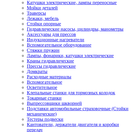
Катушки электрические, лампы переносные
Мойки деталей
Траверсы
Лежаки, мебель
Стойки опорные
Гидравлические насосы, цилиндры, манометры
Аксессуары для прессов
Индукционные нагреватели
Вспомогательное оборудование
Стяжки пружин
Лампы, фонарики, катушки электрические
Краны гидравлические
Прессы гидравлические
Домкраты
Расходные материалы
Вспомогательное
Осветительное
Клепальные станки для тормозных колодок
Токарные станки
Выпрессовщики шкворней
Подставки автомобильные страховочные (Стойки
механические)
Тестеры подвески
Кантователи, держатели двигателя и коробки
передач