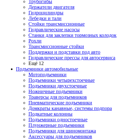
Трубогибы
Держатели двигателя
Гидроцилиндры
Лебедки и тали
Стойки трансмиссионные
Гидравлические насосы
Cтанки для заклепки тормозных колодок
Рохли
Трансмиссионные стойки
Поддержки и подставки под авто
Гидравлические прессы для автосервиса
Ещё 12
Подъемники автомобильные
Мотоподъемники
Подъемники четырехстоечные
Подъемники двухстоечные
Ножничные подъемники
Траверсы для подъемников
Пневматические подъемники
Домкраты канавные, системы подпора
Подкатные колонны
Подъемники одностоечные
Плунжерные подъемники
Подъемники для шиномонтажа
Аксессуары для подъемников