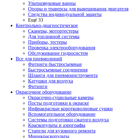
Ультразвуковые ванны
Опоры и траверсы для вывешивания двигателя
Средства индивидуальной защиты
Ещё 33
Контрольно-диагностическое
Сканеры, мотортестеры
Для топливной системы
Приборы, тестеры
Проверка электрооборудования
Обслуживание гидросистем
Все для пневмолиний
Фитинги быстросъемные
Быстросъемные соединения
Шланги для пневмоинструмента
Катушки для воздуха
Фитинги
Окрасочное оборудование
Окрасочно-сушильные камеры
Посты подготовки к окраске
Инфракрасные коротковолновые сушки
Вспомогательное оборудование
Системы подготовки сжатого воздуха
Краскопульты и аэрографы
Стапели для кузовного ремонта
Миникраскопульты