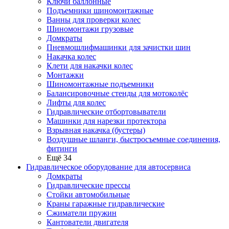
Ключи баллонные
Подъемники шиномонтажные
Ванны для проверки колес
Шиномонтажи грузовые
Домкраты
Пневмошлифмашинки для зачистки шин
Накачка колес
Клети для накачки колес
Монтажки
Шиномонтажные подъемники
Балансировочные стенды для мотоколёс
Лифты для колес
Гидравлические отбортовыватели
Машинки для нарезки протектора
Взрывная накачка (бустеры)
Воздушные шланги, быстросъемные соединения,
фитинги
Ещё 34
Гидравлическое оборудование для автосервиса
Домкраты
Гидравлические прессы
Стойки автомобильные
Краны гаражные гидравлические
Сжиматели пружин
Кантователи двигателя