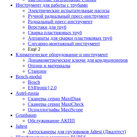
Инструмент для работы с трубами
Электрические испытательные насосы
Ручной радиальный пресс-инструмент
Радиальный пресс-инструмент
Верстаки для труб
Сварка пластиковых труб
Аппараты для сварки пластиковых труб
Слесарно-монтажный инструмент
Ещё 2
Климатическое оборудование и инструмент
Динамометрические ключи для кондиционеров
Опции и материалы
Станции
Bosch-modul
Bosch
ESI[tronic] 2.0
Autel-russia
Сканеры серии MaxiDiag
Сканеры серии MaxiCheck
Осциллографы MaxiScope
Grunbaum
Обслуживание АКПП
Jaltest
Автосканеры для грузовиков Jaltest (Джалтест)