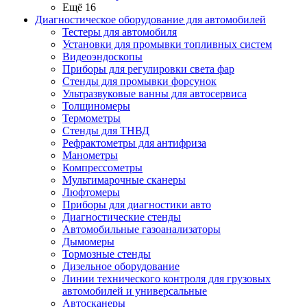
Ещё 16
Диагностическое оборудование для автомобилей
Тестеры для автомобиля
Установки для промывки топливных систем
Видеоэндоскопы
Приборы для регулировки света фар
Стенды для промывки форсунок
Ультразвуковые ванны для автосервиса
Толщиномеры
Термометры
Стенды для ТНВД
Рефрактометры для антифриза
Манометры
Компрессометры
Мультимарочные сканеры
Люфтомеры
Приборы для диагностики авто
Диагностические стенды
Автомобильные газоанализаторы
Дымомеры
Тормозные стенды
Дизельное оборудование
Линии технического контроля для грузовых
автомобилей и универсальные
Автосканеры