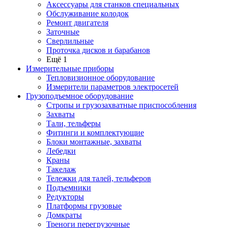
Аксессуары для станков специальных
Обслуживание колодок
Ремонт двигателя
Заточные
Сверлильные
Проточка дисков и барабанов
Ещё 1
Измерительные приборы
Тепловизионное оборудование
Измерители параметров электросетей
Грузоподъемное оборудование
Стропы и грузозахватные приспособления
Захваты
Тали, тельферы
Фитинги и комплектующие
Блоки монтажные, захваты
Лебедки
Краны
Такелаж
Тележки для талей, тельферов
Подъемники
Редукторы
Платформы грузовые
Домкраты
Треноги перегрузочные