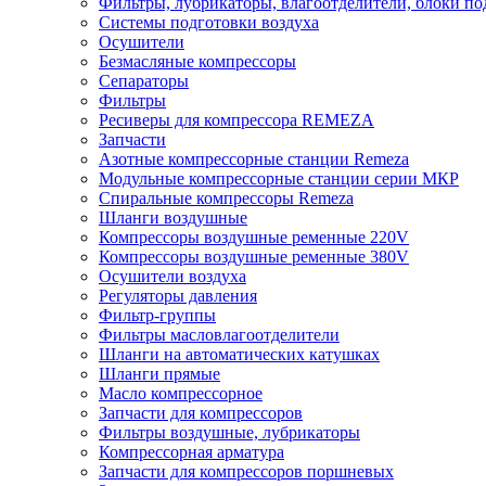
Фильтры, лубрикаторы, влагоотделители, блоки по
Системы подготовки воздуха
Осушители
Безмасляные компрессоры
Сепараторы
Фильтры
Ресиверы для компрессора REMEZA
Запчасти
Азотные компрессорные станции Remeza
Модульные компрессорные станции серии МКР
Спиральные компрессоры Remeza
Шланги воздушные
Компрессоры воздушные ременные 220V
Компрессоры воздушные ременные 380V
Осушители воздуха
Регуляторы давления
Фильтр-группы
Фильтры масловлагоотделители
Шланги на автоматических катушках
Шланги прямые
Масло компрессорное
Запчасти для компрессоров
Фильтры воздушные, лубрикаторы
Компрессорная арматура
Запчасти для компрессоров поршневых