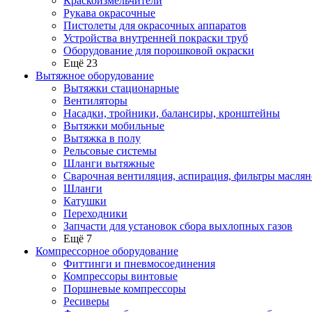
Краскоизмельчители
Рукава окрасочные
Пистолеты для окрасочных аппаратов
Устройства внутренней покраски труб
Оборудование для порошковой окраски
Ещё 23
Вытяжное оборудование
Вытяжки стационарные
Вентиляторы
Насадки, тройники, балансиры, кронштейны
Вытяжки мобильные
Вытяжка в полу
Рельсовые системы
Шланги вытяжные
Сварочная вентиляция, аспирация, фильтры маслян
Шланги
Катушки
Переходники
Запчасти для установок сбора выхлопных газов
Ещё 7
Компрессорное оборудование
Фиттинги и пневмосоединения
Компрессоры винтовые
Поршневые компрессоры
Ресиверы