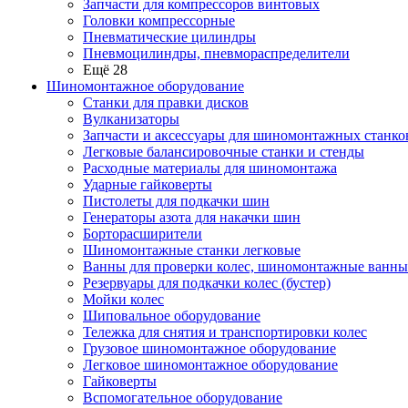
Запчасти для компрессоров винтовых
Головки компрессорные
Пневматические цилиндры
Пневмоцилиндры, пневмораспределители
Ещё 28
Шиномонтажное оборудование
Станки для правки дисков
Вулканизаторы
Запчасти и аксессуары для шиномонтажных станко
Легковые балансировочные станки и стенды
Расходные материалы для шиномонтажа
Ударные гайковерты
Пистолеты для подкачки шин
Генераторы азота для накачки шин
Борторасширители
Шиномонтажные станки легковые
Ванны для проверки колес, шиномонтажные ванны
Резервуары для подкачки колес (бустер)
Мойки колес
Шиповальное оборудование
Тележка для снятия и транспортировки колес
Грузовое шиномонтажное оборудование
Легковое шиномонтажное оборудование
Гайковерты
Вспомогательное оборудование