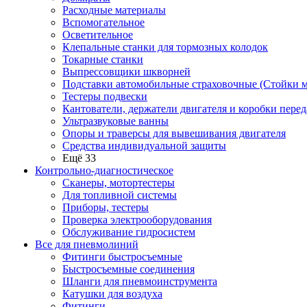
Расходные материалы
Вспомогательное
Осветительное
Клепальные станки для тормозных колодок
Токарные станки
Выпрессовщики шкворней
Подставки автомобильные страховочные (Стойки м
Тестеры подвески
Кантователи, держатели двигателя и коробки перед
Ультразвуковые ванны
Опоры и траверсы для вывешивания двигателя
Средства индивидуальной защиты
Ещё 33
Контрольно-диагностическое
Сканеры, мотортестеры
Для топливной системы
Приборы, тестеры
Проверка электрооборудования
Обслуживание гидросистем
Все для пневмолиний
Фитинги быстросъемные
Быстросъемные соединения
Шланги для пневмоинструмента
Катушки для воздуха
Фитинги