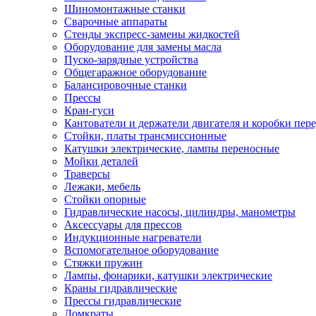
Шиномонтажные станки
Сварочные аппараты
Стенды экспресс-замены жидкостей
Оборудование для замены масла
Пуско-зарядные устройства
Общегаражное оборудование
Балансировочные станки
Прессы
Кран-гуси
Кантователи и держатели двигателя и коробки пере
Стойки, платы трансмиссионные
Катушки электрические, лампы переносные
Мойки деталей
Траверсы
Лежаки, мебель
Стойки опорные
Гидравлические насосы, цилиндры, манометры
Аксессуары для прессов
Индукционные нагреватели
Вспомогательное оборудование
Стяжки пружин
Лампы, фонарики, катушки электрические
Краны гидравлические
Прессы гидравлические
Домкраты