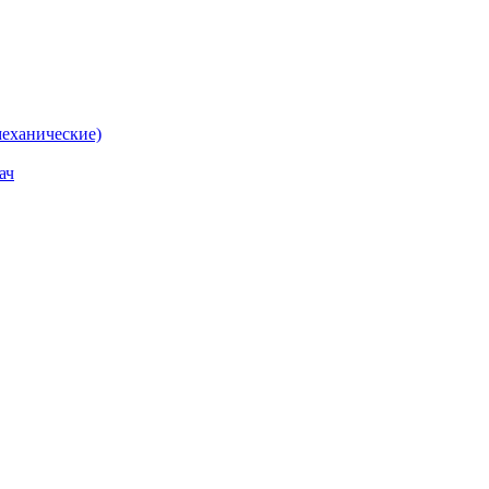
еханические)
ач