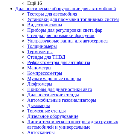
Ещё 16
Диагностическое оборудование для автомобилей
Тестеры для автомобиля
Установки для промывки топливных систем
Видеоэндоскопы
Приборы для регулировки света фар
Стенды для промывки форсунок
Ультразвуковые ванны для автосервиса
Толщиномеры
Термометры
Стенды для ТНВД
Рефрактометры для антифриза
Манометры
Компрессометры
Мультимарочные сканеры
Люфтомеры
Приборы для диагностики авто
Диагностические стенды
Автомобильные газоанализаторы
Дымомеры
Тормозные стенды
Дизельное оборудование
Линии технического контроля для грузовых
автомобилей и универсальные
Автосканеры