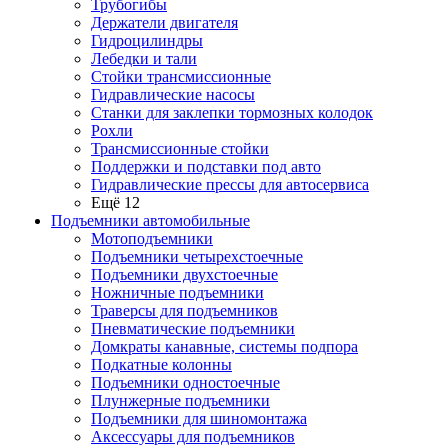
Трубогибы
Держатели двигателя
Гидроцилиндры
Лебедки и тали
Стойки трансмиссионные
Гидравлические насосы
Cтанки для заклепки тормозных колодок
Рохли
Трансмиссионные стойки
Поддержки и подставки под авто
Гидравлические прессы для автосервиса
Ещё 12
Подъемники автомобильные
Мотоподъемники
Подъемники четырехстоечные
Подъемники двухстоечные
Ножничные подъемники
Траверсы для подъемников
Пневматические подъемники
Домкраты канавные, системы подпора
Подкатные колонны
Подъемники одностоечные
Плунжерные подъемники
Подъемники для шиномонтажа
Аксессуары для подъемников