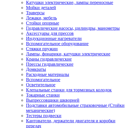
Катушки электрические, лампы переносные
Мойки деталей
Траверсы
Лежаки, мебель
Стойки опорные
Гидравлические насосы, цилиндры, манометры
Аксессуары для прессов
Индукционные нагреватели
Вспомогательное оборудование
Стяжки пружин
Лампы, фонарики, катушки электрические
Краны гидравлические
Прессы гидравлические
Домкраты
Расходные материалы
Вспомогательное
Осветительное
Клепальные станки для тормозных колодок
Токарные станки
Выпрессовщики шкворней
Подставки автомобильные страховочные (Стойки
механические)
Тестеры подвески
Кантователи, держатели двигателя и коробки
передач