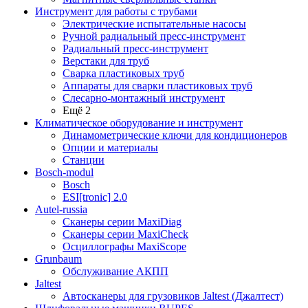
Инструмент для работы с трубами
Электрические испытательные насосы
Ручной радиальный пресс-инструмент
Радиальный пресс-инструмент
Верстаки для труб
Сварка пластиковых труб
Аппараты для сварки пластиковых труб
Слесарно-монтажный инструмент
Ещё 2
Климатическое оборудование и инструмент
Динамометрические ключи для кондиционеров
Опции и материалы
Станции
Bosch-modul
Bosch
ESI[tronic] 2.0
Autel-russia
Сканеры серии MaxiDiag
Сканеры серии MaxiCheck
Осциллографы MaxiScope
Grunbaum
Обслуживание АКПП
Jaltest
Автосканеры для грузовиков Jaltest (Джалтест)