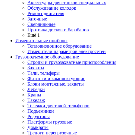
Аксессуары для станков специальных
Обслуживание колодок
Ремонт двигателя
Заточные
Сверлильные
Проточка дисков и барабанов
Ещё 1
Измерительные приборы
Тепловизионное оборудование
Измерители параметров электросетей
Грузоподъемное оборудование
Стропы и грузозахватные приспособления
Захваты
Тали, тельферы
Фитинги и комплектующие
Блоки монтажные, захваты
Лебедки
Краны
Такелаж
Тележки для талей, тельферов
Подъемники
Редукторы
Платформы грузовые
Домкраты
Треноги перегрузочные