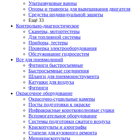
Ультразвуковые ванны
Опоры и траверсы для вывешивания двигателя
Средства индивидуальной защиты
Ещё 33
Контрольно-диагностическое
Сканеры, мотортестеры
Для топливной системы
Приборы, тестеры
Проверка электрооборудования
Обслуживание гидросистем
Все для пневмолиний
Фитинги быстросъемные
Быстросъемные соединения
Шланги для пневмоинструмента
Катушки для воздуха
Фитинги
Окрасочное оборудование
Окрасочно-сушильные камеры
Посты подготовки к окраске
Инфракрасные коротковолновые сушки
Вспомогательное оборудование
Системы подготовки сжатого воздуха
Краскопульты и аэрографы
Стапели для кузовного ремонта
Миникраскопульты