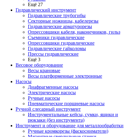
Ещё 27
Гидравлический инструмент
Гидравлические трубогибы
Секторные ножницы, кабелерезы
Гидравлические арматурорезы
Опрессовщики кабеля, наконечников, гильз
Съемники гидравлические
Опрессовщики гидравлические
Гидравлические гайколомы
Прессы гидравлические
Ещё 3
Весовое оборудование
Весы крановые
Весы платформенные электронные
Насосы
Диафрагменные насосы
Электрические насосы
Ручные насосы
Пневматические поршневые насосы
Ручной слесарный инструмент
Инструментальные кейсы, сумки, ящики и
рюкзаки (без инструмента)
Инструмент и оборудование для металлообработки
Ручные кромкорезы (фаскосниматели)
Магнитные сверлильные станки