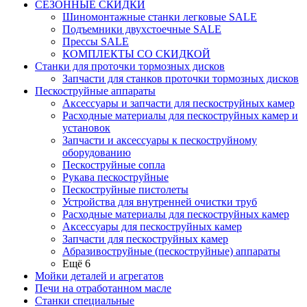
СЕЗОННЫЕ СКИДКИ
Шиномонтажные станки легковые SALE
Подъемники двухстоечные SALE
Прессы SALE
КОМПЛЕКТЫ СО СКИДКОЙ
Станки для проточки тормозных дисков
Запчасти для станков проточки тормозных дисков
Пескоструйные аппараты
Аксессуары и запчасти для пескоструйных камер
Расходные материалы для пескоструйных камер и
установок
Запчасти и аксессуары к пескоструйному
оборудованию
Пескоструйные сопла
Рукава пескоструйные
Пескоструйные пистолеты
Устройства для внутренней очистки труб
Расходные материалы для пескоструйных камер
Аксессуары для пескоструйных камер
Запчасти для пескоструйных камер
Абразивоструйные (пескоструйные) аппараты
Ещё 6
Мойки деталей и агрегатов
Печи на отработанном масле
Станки специальные