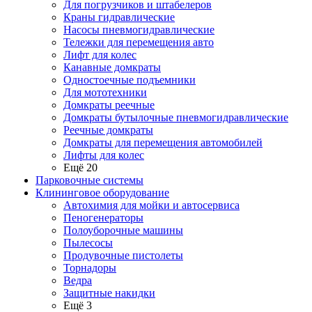
Для погрузчиков и штабелеров
Краны гидравлические
Насосы пневмогидравлические
Тележки для перемещения авто
Лифт для колес
Канавные домкраты
Одностоечные подъемники
Для мототехники
Домкраты реечные
Домкраты бутылочные пневмогидравлические
Реечные домкраты
Домкраты для перемещения автомобилей
Лифты для колес
Ещё 20
Парковочные системы
Клининговое оборудование
Автохимия для мойки и автосервиса
Пеногенераторы
Полоуборочные машины
Пылесосы
Продувочные пистолеты
Торнадоры
Ведра
Защитные накидки
Ещё 3