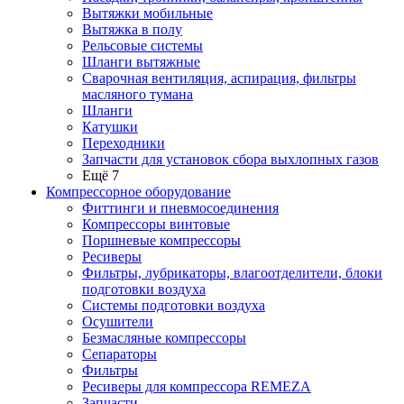
Вытяжки мобильные
Вытяжка в полу
Рельсовые системы
Шланги вытяжные
Сварочная вентиляция, аспирация, фильтры
масляного тумана
Шланги
Катушки
Переходники
Запчасти для установок сбора выхлопных газов
Ещё 7
Компрессорное оборудование
Фиттинги и пневмосоединения
Компрессоры винтовые
Поршневые компрессоры
Ресиверы
Фильтры, лубрикаторы, влагоотделители, блоки
подготовки воздуха
Системы подготовки воздуха
Осушители
Безмасляные компрессоры
Сепараторы
Фильтры
Ресиверы для компрессора REMEZA
Запчасти