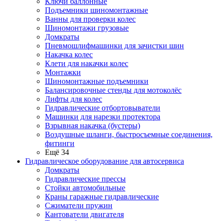
Ключи баллонные
Подъемники шиномонтажные
Ванны для проверки колес
Шиномонтажи грузовые
Домкраты
Пневмошлифмашинки для зачистки шин
Накачка колес
Клети для накачки колес
Монтажки
Шиномонтажные подъемники
Балансировочные стенды для мотоколёс
Лифты для колес
Гидравлические отбортовыватели
Машинки для нарезки протектора
Взрывная накачка (бустеры)
Воздушные шланги, быстросъемные соединения,
фитинги
Ещё 34
Гидравлическое оборудование для автосервиса
Домкраты
Гидравлические прессы
Стойки автомобильные
Краны гаражные гидравлические
Сжиматели пружин
Кантователи двигателя