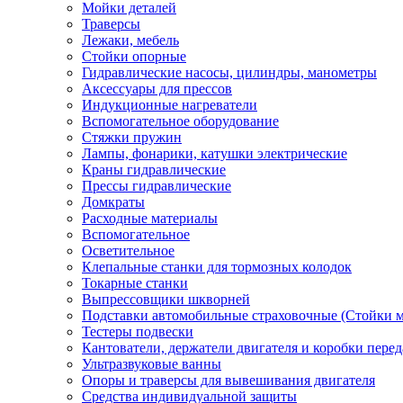
Мойки деталей
Траверсы
Лежаки, мебель
Стойки опорные
Гидравлические насосы, цилиндры, манометры
Аксессуары для прессов
Индукционные нагреватели
Вспомогательное оборудование
Стяжки пружин
Лампы, фонарики, катушки электрические
Краны гидравлические
Прессы гидравлические
Домкраты
Расходные материалы
Вспомогательное
Осветительное
Клепальные станки для тормозных колодок
Токарные станки
Выпрессовщики шкворней
Подставки автомобильные страховочные (Стойки м
Тестеры подвески
Кантователи, держатели двигателя и коробки перед
Ультразвуковые ванны
Опоры и траверсы для вывешивания двигателя
Средства индивидуальной защиты