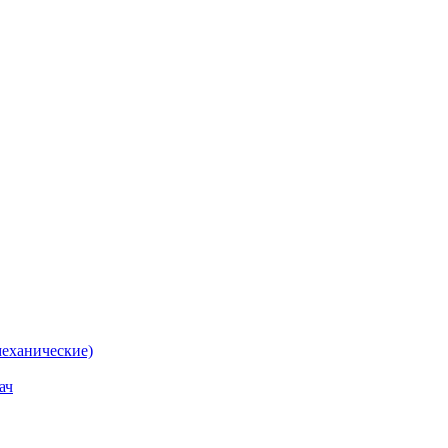
еханические)
ач