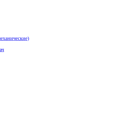
еханические)
ач