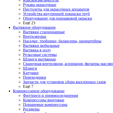
Краскоизмельчители
Рукава окрасочные
Пистолеты для окрасочных аппаратов
Устройства внутренней покраски труб
Оборудование для порошковой окраски
Ещё 23
Вытяжное оборудование
Вытяжки стационарные
Вентиляторы
Насадки, тройники, балансиры, кронштейны
Вытяжки мобильные
Вытяжка в полу
Рельсовые системы
Шланги вытяжные
Сварочная вентиляция, аспирация, фильтры маслян
Шланги
Катушки
Переходники
Запчасти для установок сбора выхлопных газов
Ещё 7
Компрессорное оборудование
Фиттинги и пневмосоединения
Компрессоры винтовые
Поршневые компрессоры
Ресиверы