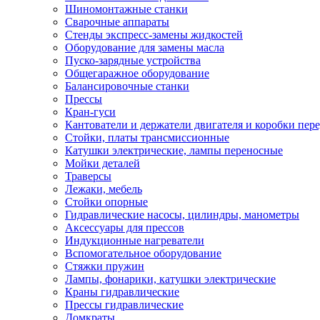
Шиномонтажные станки
Сварочные аппараты
Стенды экспресс-замены жидкостей
Оборудование для замены масла
Пуско-зарядные устройства
Общегаражное оборудование
Балансировочные станки
Прессы
Кран-гуси
Кантователи и держатели двигателя и коробки пере
Стойки, платы трансмиссионные
Катушки электрические, лампы переносные
Мойки деталей
Траверсы
Лежаки, мебель
Стойки опорные
Гидравлические насосы, цилиндры, манометры
Аксессуары для прессов
Индукционные нагреватели
Вспомогательное оборудование
Стяжки пружин
Лампы, фонарики, катушки электрические
Краны гидравлические
Прессы гидравлические
Домкраты