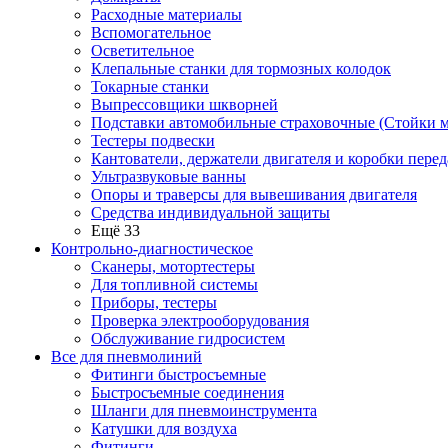
Расходные материалы
Вспомогательное
Осветительное
Клепальные станки для тормозных колодок
Токарные станки
Выпрессовщики шкворней
Подставки автомобильные страховочные (Стойки м
Тестеры подвески
Кантователи, держатели двигателя и коробки перед
Ультразвуковые ванны
Опоры и траверсы для вывешивания двигателя
Средства индивидуальной защиты
Ещё 33
Контрольно-диагностическое
Сканеры, мотортестеры
Для топливной системы
Приборы, тестеры
Проверка электрооборудования
Обслуживание гидросистем
Все для пневмолиний
Фитинги быстросъемные
Быстросъемные соединения
Шланги для пневмоинструмента
Катушки для воздуха
Фитинги