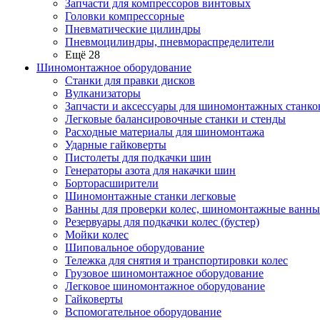
Запчасти для компрессоров винтовых
Головки компрессорные
Пневматические цилиндры
Пневмоцилиндры, пневмораспределители
Ещё 28
Шиномонтажное оборудование
Станки для правки дисков
Вулканизаторы
Запчасти и аксессуары для шиномонтажных станко
Легковые балансировочные станки и стенды
Расходные материалы для шиномонтажа
Ударные гайковерты
Пистолеты для подкачки шин
Генераторы азота для накачки шин
Борторасширители
Шиномонтажные станки легковые
Ванны для проверки колес, шиномонтажные ванны
Резервуары для подкачки колес (бустер)
Мойки колес
Шиповальное оборудование
Тележка для снятия и транспортировки колес
Грузовое шиномонтажное оборудование
Легковое шиномонтажное оборудование
Гайковерты
Вспомогательное оборудование