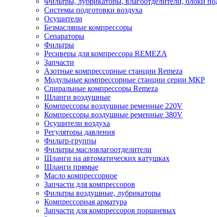
Фильтры, лубрикаторы, влагоотделители, блоки по
Системы подготовки воздуха
Осушители
Безмасляные компрессоры
Сепараторы
Фильтры
Ресиверы для компрессора REMEZA
Запчасти
Азотные компрессорные станции Remeza
Модульные компрессорные станции серии МКР
Спиральные компрессоры Remeza
Шланги воздушные
Компрессоры воздушные ременные 220V
Компрессоры воздушные ременные 380V
Осушители воздуха
Регуляторы давления
Фильтр-группы
Фильтры масловлагоотделители
Шланги на автоматических катушках
Шланги прямые
Масло компрессорное
Запчасти для компрессоров
Фильтры воздушные, лубрикаторы
Компрессорная арматура
Запчасти для компрессоров поршневых