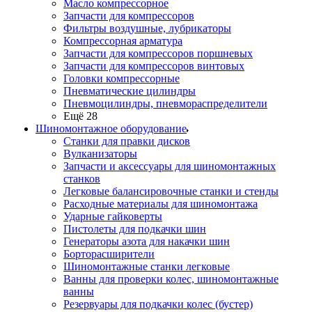
Масло компрессорное
Запчасти для компрессоров
Фильтры воздушные, лубрикаторы
Компрессорная арматура
Запчасти для компрессоров поршневых
Запчасти для компрессоров винтовых
Головки компрессорные
Пневматические цилиндры
Пневмоцилиндры, пневмораспределители
Ещё 28
Шиномонтажное оборудование
Станки для правки дисков
Вулканизаторы
Запчасти и аксессуары для шиномонтажных
станков
Легковые балансировочные станки и стенды
Расходные материалы для шиномонтажа
Ударные гайковерты
Пистолеты для подкачки шин
Генераторы азота для накачки шин
Борторасширители
Шиномонтажные станки легковые
Ванны для проверки колес, шиномонтажные
ванны
Резервуары для подкачки колес (бустер)