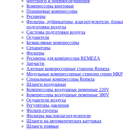
Фиттинги и пневмосоединения
Компрессоры винтовые
Поршневые компрессоры
Ресиверы
Фильтры, лубрикаторы, влагоотделители, блоки
подготовки воздуха
Системы подготовки воздуха
Осушители
Безмасляные компрессоры
Сепараторы
Фильтры
Ресиверы для компрессора REMEZA
Запчасти
Азотные компрессорные станции Remeza
Модульные компрессорные станции серии МКР
Спиральные компрессоры Remeza
Шланги воздушные
Компрессоры воздушные ременные 220V
Компрессоры воздушные ременные 380V
Осушители воздуха
Регуляторы давления
Фильтр-группы
Фильтры масловлагоотделители
Шланги на автоматических катушках
Шланги прямые