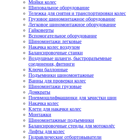
Мойки колес
Шиповальное оборудование
Тележка для снятия и транспортировки колес
Грузовое шиномонтажное оборудование
Легковое шиномонтажное оборудование
Гайковерты
Вспомогательное оборудование
Шиномонтажи легковые
Накачка колес воздухом
Балансировочные станки
Воздушные шланги, быстроразъемные
соединения, фитинги
Ключи баллонные
Подъемники шиномонтажные
Ванны для проверки колес
Шиномонтажи грузовые
Домкраты
Пневмошлифмашинки для зачистки шин
Накачка колес
Клети для накачки колес
Монтажки
Шиномонтажные подъемники
Балансировочные стенды для мотоколёс
Лифты для колес
Гидравлические отбортовыватели