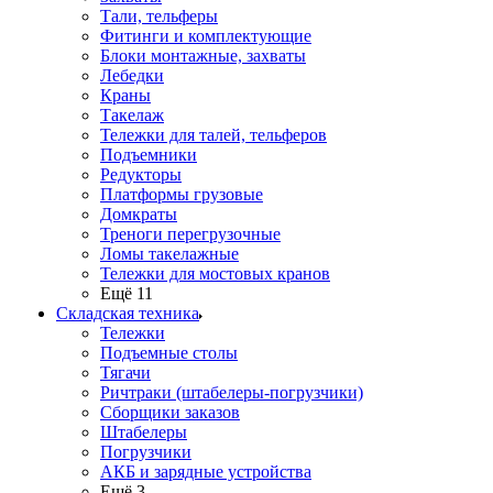
Тали, тельферы
Фитинги и комплектующие
Блоки монтажные, захваты
Лебедки
Краны
Такелаж
Тележки для талей, тельферов
Подъемники
Редукторы
Платформы грузовые
Домкраты
Треноги перегрузочные
Ломы такелажные
Тележки для мостовых кранов
Ещё 11
Складская техника
Тележки
Подъемные столы
Тягачи
Ричтраки (штабелеры-погрузчики)
Сборщики заказов
Штабелеры
Погрузчики
АКБ и зарядные устройства
Ещё 3