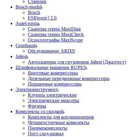
Станции
Bosch-modul
Bosch
ESI[tronic] 2.0
Autel-russia
Сканеры серии MaxiDiag
Сканеры серии MaxiCheck
Осциллографы MaxiScope
Grunbaum
Обслуживание АКПП
Jaltest
Автосканеры для грузовиков Jaltest (Джалтест)
Шлифовальные машинки RUPES
Винтовые компрессоры
Дизельные передвижные компрессоры
Поршневые компрессоры
Электроинструмент
Клуппы электрические
Электрические миксеры
Фрезеры
Комплекты со скидкой
Комплекты для кондиционеров
Четырехстоечные комплекты
Пневмокомплекты
Пост сход-развал