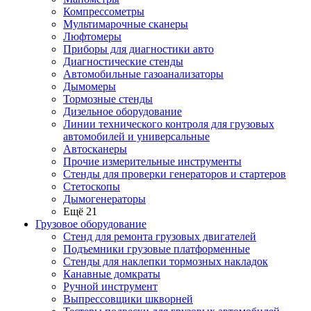
Компрессометры
Мультимарочные сканеры
Люфтомеры
Приборы для диагностики авто
Диагностические стенды
Автомобильные газоанализаторы
Дымомеры
Тормозные стенды
Дизельное оборудование
Линии технического контроля для грузовых
автомобилей и универсальные
Автосканеры
Прочие измерительные инструменты
Стенды для проверки генераторов и стартеров
Стетоскопы
Дымогенераторы
Ещё 21
Грузовое оборудование
Стенд для ремонта грузовых двигателей
Подъемники грузовые платформенные
Стенды для наклепки тормозных накладок
Канавные домкраты
Ручной инструмент
Выпрессовщики шкворней