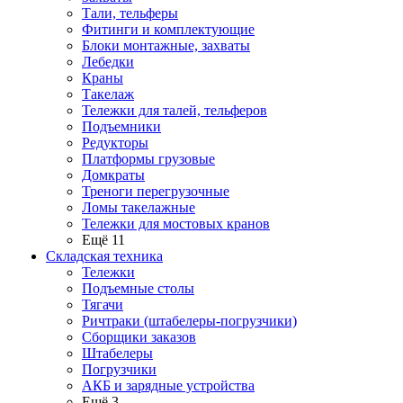
Тали, тельферы
Фитинги и комплектующие
Блоки монтажные, захваты
Лебедки
Краны
Такелаж
Тележки для талей, тельферов
Подъемники
Редукторы
Платформы грузовые
Домкраты
Треноги перегрузочные
Ломы такелажные
Тележки для мостовых кранов
Ещё 11
Складская техника
Тележки
Подъемные столы
Тягачи
Ричтраки (штабелеры-погрузчики)
Сборщики заказов
Штабелеры
Погрузчики
АКБ и зарядные устройства
Ещё 3