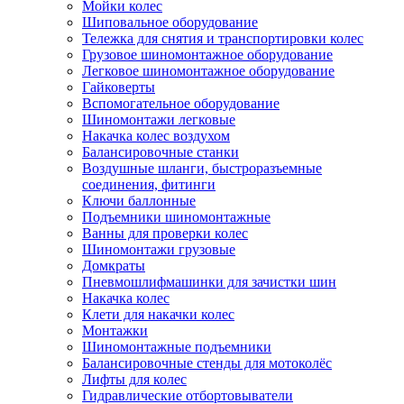
Мойки колес
Шиповальное оборудование
Тележка для снятия и транспортировки колес
Грузовое шиномонтажное оборудование
Легковое шиномонтажное оборудование
Гайковерты
Вспомогательное оборудование
Шиномонтажи легковые
Накачка колес воздухом
Балансировочные станки
Воздушные шланги, быстроразъемные
соединения, фитинги
Ключи баллонные
Подъемники шиномонтажные
Ванны для проверки колес
Шиномонтажи грузовые
Домкраты
Пневмошлифмашинки для зачистки шин
Накачка колес
Клети для накачки колес
Монтажки
Шиномонтажные подъемники
Балансировочные стенды для мотоколёс
Лифты для колес
Гидравлические отбортовыватели