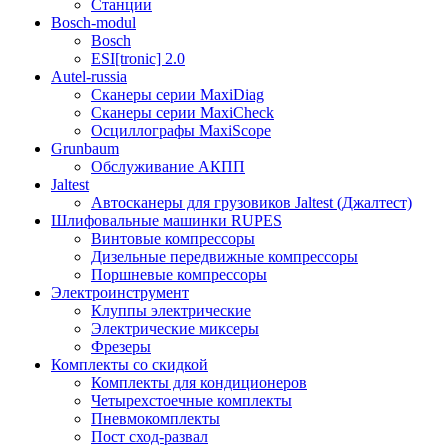
Станции
Bosch-modul
Bosch
ESI[tronic] 2.0
Autel-russia
Сканеры серии MaxiDiag
Сканеры серии MaxiCheck
Осциллографы MaxiScope
Grunbaum
Обслуживание АКПП
Jaltest
Автосканеры для грузовиков Jaltest (Джалтест)
Шлифовальные машинки RUPES
Винтовые компрессоры
Дизельные передвижные компрессоры
Поршневые компрессоры
Электроинструмент
Клуппы электрические
Электрические миксеры
Фрезеры
Комплекты со скидкой
Комплекты для кондиционеров
Четырехстоечные комплекты
Пневмокомплекты
Пост сход-развал