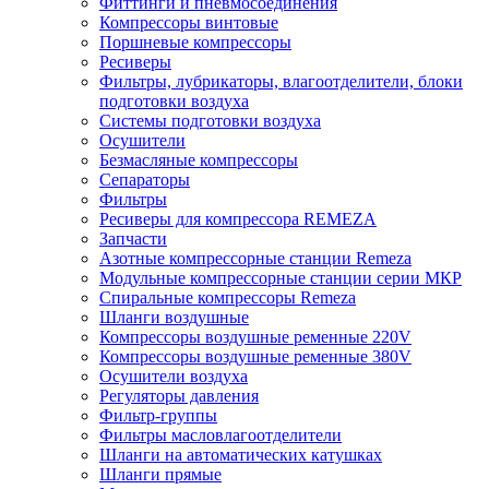
Фиттинги и пневмосоединения
Компрессоры винтовые
Поршневые компрессоры
Ресиверы
Фильтры, лубрикаторы, влагоотделители, блоки
подготовки воздуха
Системы подготовки воздуха
Осушители
Безмасляные компрессоры
Сепараторы
Фильтры
Ресиверы для компрессора REMEZA
Запчасти
Азотные компрессорные станции Remeza
Модульные компрессорные станции серии МКР
Спиральные компрессоры Remeza
Шланги воздушные
Компрессоры воздушные ременные 220V
Компрессоры воздушные ременные 380V
Осушители воздуха
Регуляторы давления
Фильтр-группы
Фильтры масловлагоотделители
Шланги на автоматических катушках
Шланги прямые