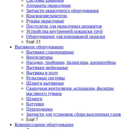
Системы хранения
Аппараты окрасочные
Запчасти окрасочного оборудования
Краскоизмельчители
Рукава окрасочные
Пистолеты для окрасочных аппаратов
Устройства внутренней покраски труб
Оборудование для порошковой окраски
Ещё 23
Вытяжное оборудование
Вытяжки стационарные
Вентиляторы
Насадки, тройники, балансиры, кронштейны
Вытяжки мобильные
Вытяжка в полу
Рельсовые системы
Шланги вытяжные
Сварочная вентиляция, аспирация, фильтры
масляного тумана
Шланги
Катушки
Переходники
Запчасти для установок сбора выхлопных газов
Ещё 7
Компрессорное оборудование