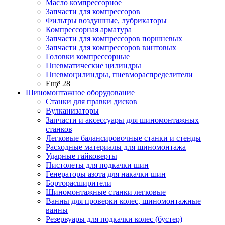
Масло компрессорное
Запчасти для компрессоров
Фильтры воздушные, лубрикаторы
Компрессорная арматура
Запчасти для компрессоров поршневых
Запчасти для компрессоров винтовых
Головки компрессорные
Пневматические цилиндры
Пневмоцилиндры, пневмораспределители
Ещё 28
Шиномонтажное оборудование
Станки для правки дисков
Вулканизаторы
Запчасти и аксессуары для шиномонтажных
станков
Легковые балансировочные станки и стенды
Расходные материалы для шиномонтажа
Ударные гайковерты
Пистолеты для подкачки шин
Генераторы азота для накачки шин
Борторасширители
Шиномонтажные станки легковые
Ванны для проверки колес, шиномонтажные
ванны
Резервуары для подкачки колес (бустер)