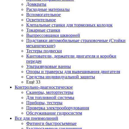
Домкраты
Расходные материалы
Вспомогательное
Осветительное
Клепальные станки для тормозных колодок
Токарные станки
Выпрессовщики шкворней
Подставки автомобильные страховочные (Стойки
механические)
Тестеры подвески
Кантователи, держатели двигателя и коробки
передач
Ультразвуковые ванны
Опоры и траверсы для вывешивания двигателя
Средства индивидуальной защиты
Ещё 33
Контрольно-диагностическое
Сканеры, мотортестеры
Для топливной системы
Приборы, тестеры
Проверка электрооборудования
Обслуживание гидросистем
Все для пневмолиний
Фитинги быстросъемные
Быстросъемные соединения