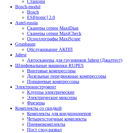
Станции
Bosch-modul
Bosch
ESI[tronic] 2.0
Autel-russia
Сканеры серии MaxiDiag
Сканеры серии MaxiCheck
Осциллографы MaxiScope
Grunbaum
Обслуживание АКПП
Jaltest
Автосканеры для грузовиков Jaltest (Джалтест)
Шлифовальные машинки RUPES
Винтовые компрессоры
Дизельные передвижные компрессоры
Поршневые компрессоры
Электроинструмент
Клуппы электрические
Электрические миксеры
Фрезеры
Комплекты со скидкой
Комплекты для кондиционеров
Четырехстоечные комплекты
Пневмокомплекты
Пост сход-развал