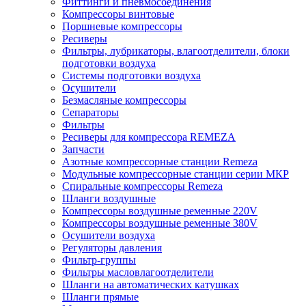
Фиттинги и пневмосоединения
Компрессоры винтовые
Поршневые компрессоры
Ресиверы
Фильтры, лубрикаторы, влагоотделители, блоки
подготовки воздуха
Системы подготовки воздуха
Осушители
Безмасляные компрессоры
Сепараторы
Фильтры
Ресиверы для компрессора REMEZA
Запчасти
Азотные компрессорные станции Remeza
Модульные компрессорные станции серии МКР
Спиральные компрессоры Remeza
Шланги воздушные
Компрессоры воздушные ременные 220V
Компрессоры воздушные ременные 380V
Осушители воздуха
Регуляторы давления
Фильтр-группы
Фильтры масловлагоотделители
Шланги на автоматических катушках
Шланги прямые