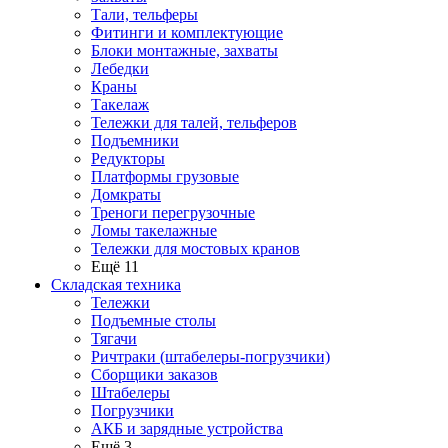
Тали, тельферы
Фитинги и комплектующие
Блоки монтажные, захваты
Лебедки
Краны
Такелаж
Тележки для талей, тельферов
Подъемники
Редукторы
Платформы грузовые
Домкраты
Треноги перегрузочные
Ломы такелажные
Тележки для мостовых кранов
Ещё 11
Складская техника
Тележки
Подъемные столы
Тягачи
Ричтраки (штабелеры-погрузчики)
Сборщики заказов
Штабелеры
Погрузчики
АКБ и зарядные устройства
Ещё 3