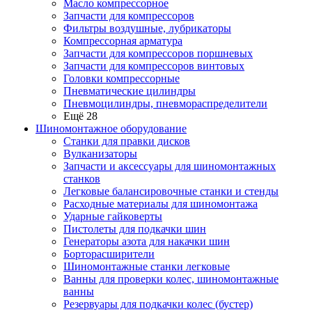
Масло компрессорное
Запчасти для компрессоров
Фильтры воздушные, лубрикаторы
Компрессорная арматура
Запчасти для компрессоров поршневых
Запчасти для компрессоров винтовых
Головки компрессорные
Пневматические цилиндры
Пневмоцилиндры, пневмораспределители
Ещё 28
Шиномонтажное оборудование
Станки для правки дисков
Вулканизаторы
Запчасти и аксессуары для шиномонтажных
станков
Легковые балансировочные станки и стенды
Расходные материалы для шиномонтажа
Ударные гайковерты
Пистолеты для подкачки шин
Генераторы азота для накачки шин
Борторасширители
Шиномонтажные станки легковые
Ванны для проверки колес, шиномонтажные
ванны
Резервуары для подкачки колес (бустер)