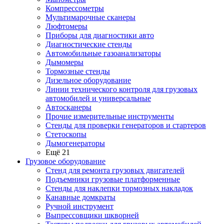
Компрессометры
Мультимарочные сканеры
Люфтомеры
Приборы для диагностики авто
Диагностические стенды
Автомобильные газоанализаторы
Дымомеры
Тормозные стенды
Дизельное оборудование
Линии технического контроля для грузовых
автомобилей и универсальные
Автосканеры
Прочие измерительные инструменты
Стенды для проверки генераторов и стартеров
Стетоскопы
Дымогенераторы
Ещё 21
Грузовое оборудование
Стенд для ремонта грузовых двигателей
Подъемники грузовые платформенные
Стенды для наклепки тормозных накладок
Канавные домкраты
Ручной инструмент
Выпрессовщики шкворней