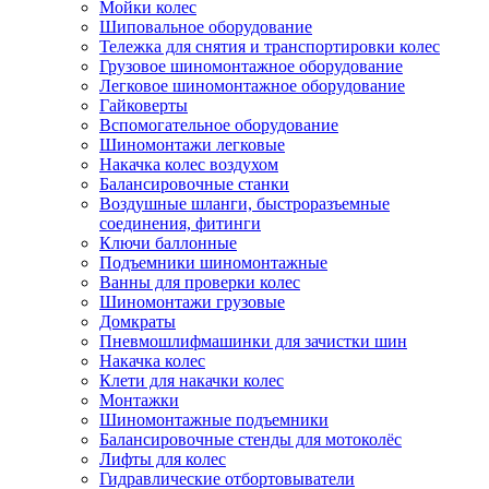
Мойки колес
Шиповальное оборудование
Тележка для снятия и транспортировки колес
Грузовое шиномонтажное оборудование
Легковое шиномонтажное оборудование
Гайковерты
Вспомогательное оборудование
Шиномонтажи легковые
Накачка колес воздухом
Балансировочные станки
Воздушные шланги, быстроразъемные
соединения, фитинги
Ключи баллонные
Подъемники шиномонтажные
Ванны для проверки колес
Шиномонтажи грузовые
Домкраты
Пневмошлифмашинки для зачистки шин
Накачка колес
Клети для накачки колес
Монтажки
Шиномонтажные подъемники
Балансировочные стенды для мотоколёс
Лифты для колес
Гидравлические отбортовыватели