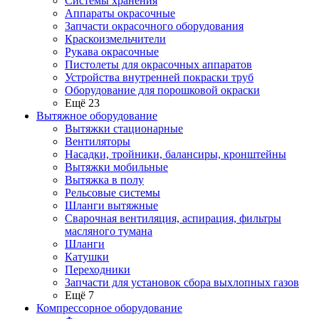
Системы хранения
Аппараты окрасочные
Запчасти окрасочного оборудования
Краскоизмельчители
Рукава окрасочные
Пистолеты для окрасочных аппаратов
Устройства внутренней покраски труб
Оборудование для порошковой окраски
Ещё 23
Вытяжное оборудование
Вытяжки стационарные
Вентиляторы
Насадки, тройники, балансиры, кронштейны
Вытяжки мобильные
Вытяжка в полу
Рельсовые системы
Шланги вытяжные
Сварочная вентиляция, аспирация, фильтры
масляного тумана
Шланги
Катушки
Переходники
Запчасти для установок сбора выхлопных газов
Ещё 7
Компрессорное оборудование